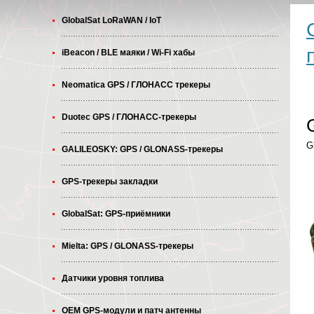
GlobalSat LoRaWAN / IoT
iBeacon / BLE маяки / Wi-Fi хабы
Neomatica GPS / ГЛОНАСС трекеры
Duotec GPS / ГЛОНАСС-трекеры
G
GALILEOSKY: GPS / GLONASS-трекеры
GPS-трекеры закладки
GlobalSat: GPS-приёмники
Mielta: GPS / GLONASS-трекеры
Датчики уровня топлива
OEM GPS-модули и патч антенны