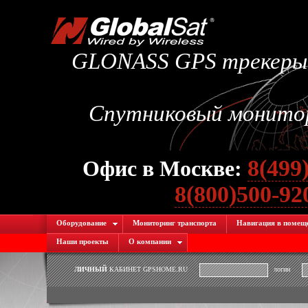
GLONASS GPS трекеры.
Спутниковый монитори
8(499
Офис в Москве:
8(800)500-9
Оборудование
Мониторинг транспорта
Навигация в помещ
Наши проекты
О компании
ЛИЧНЫЙ
КАБИНЕТ GPSHOME.RU
логин