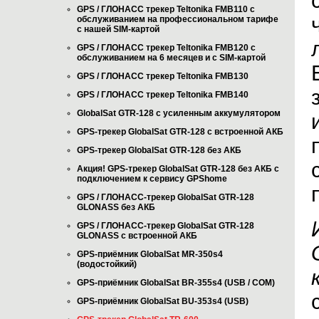
GPS / ГЛОНАСС трекер Teltonika FMB110 с
обслуживанием на профессиональном тарифе
с нашей SIM-картой
GPS / ГЛОНАСС трекер Teltonika FMB120 с
обслуживанием на 6 месяцев и с SIM-картой
GPS / ГЛОНАСС трекер Teltonika FMB130
GPS / ГЛОНАСС трекер Teltonika FMB140
GlobalSat GTR-128 с усиленным аккумулятором
GPS-трекер GlobalSat GTR-128 с встроенной АКБ
GPS-трекер GlobalSat GTR-128 без АКБ
Акция! GPS-трекер GlobalSat GTR-128 без АКБ с
подключением к сервису GPShome
GPS / ГЛОНАСС-трекер GlobalSat GTR-128
GLONASS без АКБ
GPS / ГЛОНАСС-трекер GlobalSat GTR-128
GLONASS с встроенной АКБ
GPS-приёмник GlobalSat MR-350s4
(водостойкий)
GPS-приёмник GlobalSat BR-355s4 (USB / COM)
GPS-приёмник GlobalSat BU-353s4 (USB)