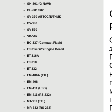
GH-801 (G-NAVI)
GH-601/602
GV-370 АВТОСПУТНИК
GV-380
GV-570
SD-502
BC-337 (Compact Flash)
ET-314 GPS Engine Board
ET-316A
ET-318
ET-332
EM-406A (TTL)
EM-408
EM-411 (USB)
EM-411 (RS-232)
MT-332 (TTL)
MR-332 (RS-232)