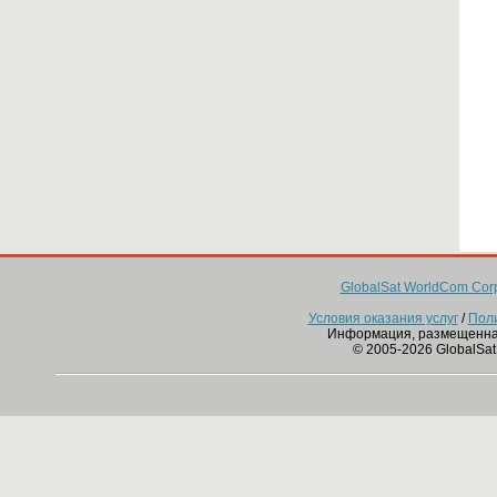
GlobalSat WorldCom Corp
Условия оказания услуг
/
Пол
Информация, размещенна
© 2005-2026 GlobalSat