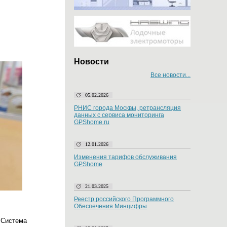
Новости
Все новости...
05.02.2026
РНИС города Москвы, ретрансляция
данных с сервиса мониторинга
GPShome.ru
12.01.2026
Изменения тарифов обслуживания
GPShome
21.03.2025
Реестр российского Программного
Обеспечения Минцифры
 Система