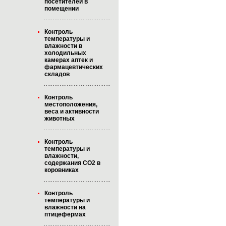
посетителей в
помещении
Контроль
температуры и
влажности в
холодильных
камерах аптек и
фармацевтических
складов
Контроль
местоположения,
веса и активности
животных
Контроль
температуры и
влажности,
содержания CO2 в
коровниках
Контроль
температуры и
влажности на
птицефермах