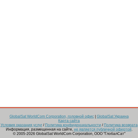
GlobalSat WorldCom Corporation, головной офис
|
GlobalSat Украина
Карта сайта
Условия оказания услуг
/
Политика конфиденциальности
/
Политика возврата
Информация, размещенная на сайте,
не является публичной офертой
.
© 2005-2026 GlobalSat WorldCom Corporation, ООО "ГлобалСат"