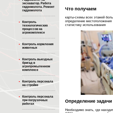
экскаватор. Работа
гидромолота. Ремонт
Что получаем
гидромолота
карты-схемы всех этажей бол
определение местоположения 
Контроль
статистику использования
технологических
процессов на
агрокомплексе
Контроль кормления
животных
Контроль выездных
бригад в
агропромыленном
комплексе
Контроль персонала
на стройке
Контроль персонала
при погрузочных
Определение задачи
работах
Необходимо знать, где находи