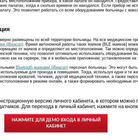
ать местоположение прибора, в какой палате он находится. Предоставл
аких палатах, когда и сколько времени он находился. Если прибор не исп
алату. Это позволяет работать со всем оборудованием больницы с мак
ация
омерно размещены по всей территории больницы. На все медицинские п
яки (iBeacon)
. Время автономной работы таких маяков (BLE маяков) може
формацию от маяков и определяют их местоположение. Так можно опред
ской техники, что позволит оптимально использовать оборудование бо
жно как на сервере, так и в мобильном приложении, установленном на
иальными
Bluetooth маяками (iBeacon)
персонал больницы. Это могут быть
 используемые для прохода в помещения. Тогда, используя одни и те же 
ложение кроватей, тележек, другой медицинской техники, а также перс
естоположении в режиме онлайн, а также формировать необходимые от
нстрационную версию личного кабинета, в котором можно 
датчиков. Для перехода в личный кабинет, нажмите на кнопк
НАЖМИТЕ ДЛЯ ДЕМО ВХОДА В ЛИЧНЫЙ
КАБИНЕТ