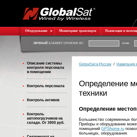
Оборудование
Мониторинг транспорта
Навигация в помещ
ЛИЧНЫЙ
КАБИНЕТ GPSHOME.RU
логин
Описание системы
GlobalSat в России
/
Навигация 
контроля персонала
в помещении
Определение м
Контроль персонала
техники
Контроль активов
Определение местоп
Контроль
автопогрузчиков на
Большинство современных бол
складе. От 3900 руб.
Приборы и оборудование может
помещений
GPShome.ru
позвол
больницах, оборудования.
Гидромолот на