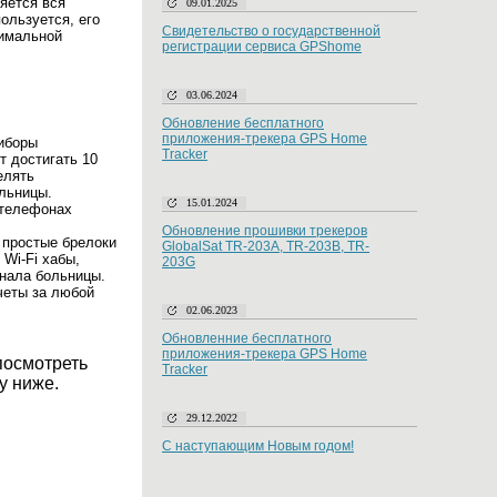
яется вся
09.01.2025
ользуется, его
Свидетельство о государственной
симальной
регистрации сервиса GPShome
03.06.2024
Обновление бесплатного
приложения-трекера GPS Home
риборы
Tracker
т достигать 10
елять
льницы.
15.01.2024
 телефонах
Обновление прошивки трекеров
 простые брелоки
GlobalSat TR-203A, TR-203B, TR-
Wi-Fi хабы,
203G
онала больницы.
четы за любой
02.06.2023
Обновленние бесплатного
приложения-трекера GPS Home
посмотреть
Tracker
у ниже.
29.12.2022
С наступающим Новым годом!