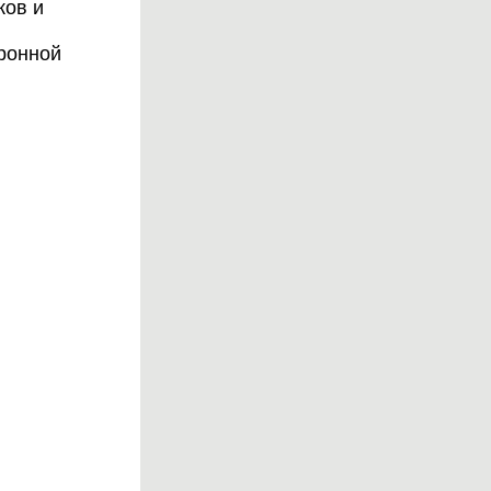
ков и
тронной