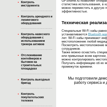
GPShome.ru позволяет отображ
Контроль
статистика использования, в к
инструмента
можно переместить в другую п
эффективностью.
Контроль арендного и
лизингового
Техническая реализ
оборудования
Специальные Wi-Fi хабы равн
Контроль навесного
устанавливаются
Bluetooth ма
оборудования с
лет. Wi-Fi хабы принимают ин
использованием
местоположение любой медицин
трекера активов
Посмотреть местоположение мо
сотрудников.
Также можно оснастить спец
Отслеживание
или привычные всем карточки,
контейнеров и
можно контролировать местопо
бытовок на
Получать информацию об их м
строительных
промежуток времени.
площадках
Мы подготовили демо
Контроль выездных
работу сервиса и 
бригад
Контроль
покупательских
тележек