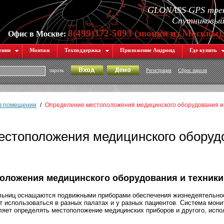
GLONASS GPS трек
Спутниковый 
8(499)372-5093 (звонки из Москвы)
Офис в Москве:
ении
Монтаж
Техподдержка
Приложение Андроид
Где купить
пароль
Регистрация
Сброс пароля
в помещении
/
Определение местоположения медицинского оборудования и
естоположения медицинского оборуд
оложения медицинского оборудования и техники
ьниц оснащаются подвижными приборами обеспечения жизнедеятельнос
 использоваться в разных палатах и у разных пациентов. Система мони
яет определять местоположение медицинских приборов и другого, испо