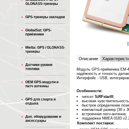
GLONASS-трекеры
GPS-трекеры закладки
GlobalSat: GPS-
приёмники
В
Mielta: GPS / GLONASS-
трекеры
Описание
Характерист
Датчики уровня
топлива
Модуль GPS-приёмника EM-41
надёжность и точность дела
Интерфейс - USB, интегриров
OEM GPS-модули и
патч антенны
Особенности:
чипсет
SiRFstarIII
;
GPS для спорта и
высокая чувствительность 
отдыха
быстрое определение пози
компактный размер (30 x 30
встроенная патч-антенна;
Доп. оборудование и
поддержка NMEA 0183 v2.2 
аксессуары
Комплект поставки: