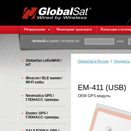
Оборудование
Мониторинг транспорта
Навигация в помещ
ЛИЧНЫЙ
КАБИНЕТ GPSHOME.RU
логин
GlobalSat LoRaWAN /
GlobalSat в России
/
Продукты
IoT
iBeacon / BLE маяки /
Wi-Fi хабы
EM-411 (USB)
Neomatica GPS /
OEM GPS-модуль
ГЛОНАСС трекеры
Duotec GPS /
ГЛОНАСС-трекеры
GALILEOSKY: GPS /