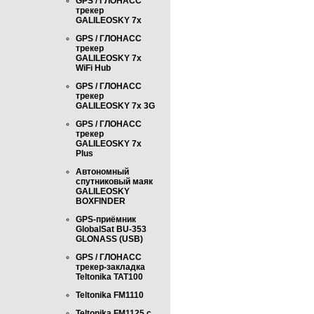
GPS / ГЛОНАСС
трекер
GALILEOSKY 7x
GPS / ГЛОНАСС
трекер
GALILEOSKY 7x
WiFi Hub
GPS / ГЛОНАСС
трекер
GALILEOSKY 7x 3G
GPS / ГЛОНАСС
трекер
GALILEOSKY 7x
Plus
Автономный
спутниковый маяк
GALILEOSKY
BOXFINDER
GPS-приёмник
GlobalSat BU-353
GLONASS (USB)
GPS / ГЛОНАСС
трекер-закладка
Teltonika TAT100
Teltonika FM1110
Teltonika FM1125 с