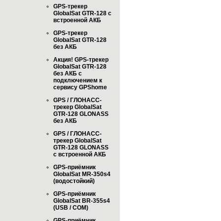
GPS-трекер
GlobalSat GTR-128 с
встроенной АКБ
GPS-трекер
GlobalSat GTR-128
без АКБ
Акция! GPS-трекер
GlobalSat GTR-128
без АКБ с
подключением к
сервису GPShome
GPS / ГЛОНАСС-
трекер GlobalSat
GTR-128 GLONASS
без АКБ
GPS / ГЛОНАСС-
трекер GlobalSat
GTR-128 GLONASS
с встроенной АКБ
GPS-приёмник
GlobalSat MR-350s4
(водостойкий)
GPS-приёмник
GlobalSat BR-355s4
(USB / COM)
GPS-приёмник