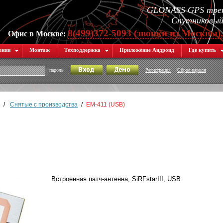
GLONASS GPS трек
Спутниковый 
8(499)372-5093 (звонки из Москвы)
Офис в Москве:
ении
Монтаж
Техподдержка
Приложение Андроид
Где купить
пароль
Регистрация
Сброс пароля
/
Снятые с производства
/
EM-411 (USB)
Встроенная патч-антенна, SiRFstarIII, USB