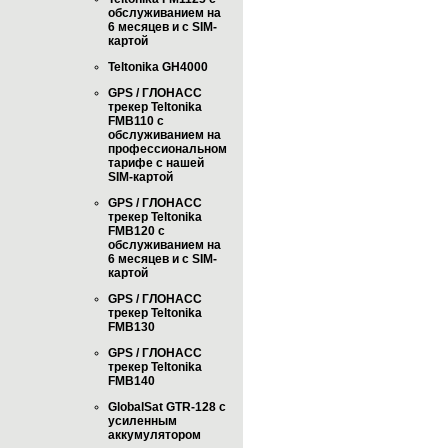
обслуживанием на
6 месяцев и с SIM-
картой
Teltonika GH4000
GPS / ГЛОНАСС
трекер Teltonika
FMB110 с
обслуживанием на
профессиональном
тарифе с нашей
SIM-картой
GPS / ГЛОНАСС
трекер Teltonika
FMB120 с
обслуживанием на
6 месяцев и с SIM-
картой
GPS / ГЛОНАСС
трекер Teltonika
FMB130
GPS / ГЛОНАСС
трекер Teltonika
FMB140
GlobalSat GTR-128 с
усиленным
аккумулятором