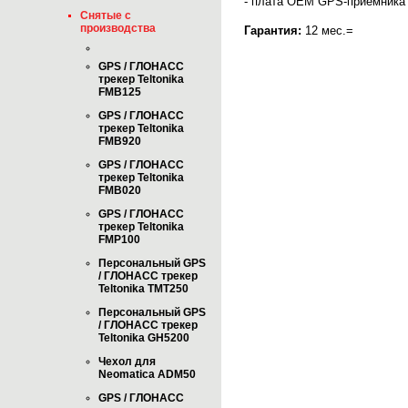
- плата OEM GPS-приёмника
Снятые с
производства
Гарантия:
12 мес.=
GPS / ГЛОНАСС
трекер Teltonika
FMB125
GPS / ГЛОНАСС
трекер Teltonika
FMB920
GPS / ГЛОНАСС
трекер Teltonika
FMB020
GPS / ГЛОНАСС
трекер Teltonika
FMP100
Персональный GPS
/ ГЛОНАСС трекер
Teltonika TMT250
Персональный GPS
/ ГЛОНАСС трекер
Teltonika GH5200
Чехол для
Neomatica ADM50
GPS / ГЛОНАСС