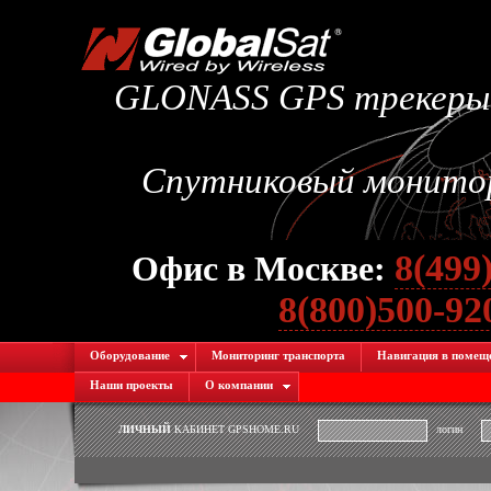
GLONASS GPS трекеры.
Спутниковый монитори
8(499
Офис в Москве:
8(800)500-9
Оборудование
Мониторинг транспорта
Навигация в помещ
Наши проекты
О компании
ЛИЧНЫЙ
КАБИНЕТ GPSHOME.RU
логин