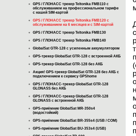
GPS / ГЛОНАСС трекер Teltonika FMB110 с
обслуживанием на профессиональном тарифе
с нашей SIM-картой
GPS / ГЛОНАСС трекер Teltonika FMB120 с
обслуживанием на 6 месяцев и с SIM-картой
GPS / ГЛОНАСС трекер Teltonika FMB130
GPS / ГЛОНАСС трекер Teltonika FMB140
GlobalSat GTR-128 с усиленным аккумулятором
GPS-трекер GlobalSat GTR-128 с встроенной АКБ
GPS-трекер GlobalSat GTR-128 без АКБ
Акция! GPS-трекер GlobalSat GTR-128 без АКБ с
подключением к сервису GPShome
GPS / ГЛОНАСС-трекер GlobalSat GTR-128
GLONASS без АКБ
GPS / ГЛОНАСС-трекер GlobalSat GTR-128
GLONASS с встроенной АКБ
GPS-приёмник GlobalSat MR-350s4
(водостойкий)
GPS-приёмник GlobalSat BR-355s4 (USB / COM)
GPS-приёмник GlobalSat BU-353s4 (USB)