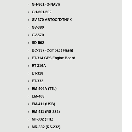
GH-801 (G-NAVI)
GH-601/602
GV-370 АВТОСПУТНИК
GV-380
GV-570
SD-502
BC-337 (Compact Flash)
ET-314 GPS Engine Board
ET-316A
ET-318
ET-332
EM-406A (TTL)
EM-408
EM-411 (USB)
EM-411 (RS-232)
MT-332 (TTL)
MR-332 (RS-232)