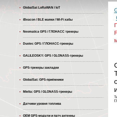
GlobalSat LoRaWAN / IoT
G
iBeacon / BLE маяки / Wi-Fi хабы
Neomatica GPS / ГЛОНАСС трекеры
м
Duotec GPS / ГЛОНАСС-трекеры
GALILEOSKY: GPS / GLONASS-трекеры
GPS-трекеры закладки
GlobalSat: GPS-приёмники
Mielta: GPS / GLONASS-трекеры
T
Г
Датчики уровня топлива
OEM GPS-модули и патч антенны