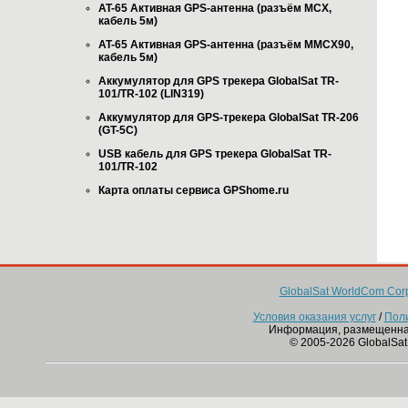
AT-65 Активная GPS-антенна (разъём MCX,
кабель 5м)
AT-65 Активная GPS-антенна (разъём MMCX90,
кабель 5м)
Аккумулятор для GPS трекера GlobalSat TR-
101/TR-102 (LIN319)
Аккумулятор для GPS-трекера GlobalSat TR-206
(GT-5C)
USB кабель для GPS трекера GlobalSat TR-
101/TR-102
Карта оплаты сервиса GPShome.ru
GlobalSat WorldCom Corp
Условия оказания услуг
/
Пол
Информация, размещенна
© 2005-2026 GlobalSat