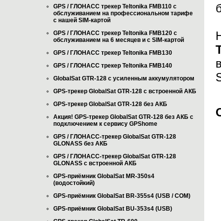
GPS / ГЛОНАСС трекер Teltonika FMB110 с
обслуживанием на профессиональном тарифе
с нашей SIM-картой
GPS / ГЛОНАСС трекер Teltonika FMB120 с
обслуживанием на 6 месяцев и с SIM-картой
GPS / ГЛОНАСС трекер Teltonika FMB130
GPS / ГЛОНАСС трекер Teltonika FMB140
GlobalSat GTR-128 с усиленным аккумулятором
GPS-трекер GlobalSat GTR-128 с встроенной АКБ
GPS-трекер GlobalSat GTR-128 без АКБ
Акция! GPS-трекер GlobalSat GTR-128 без АКБ с
подключением к сервису GPShome
GPS / ГЛОНАСС-трекер GlobalSat GTR-128
GLONASS без АКБ
GPS / ГЛОНАСС-трекер GlobalSat GTR-128
GLONASS с встроенной АКБ
GPS-приёмник GlobalSat MR-350s4
(водостойкий)
GPS-приёмник GlobalSat BR-355s4 (USB / COM)
GPS-приёмник GlobalSat BU-353s4 (USB)