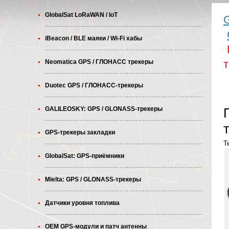
GlobalSat LoRaWAN / IoT
G
iBeacon / BLE маяки / Wi-Fi хабы
т
Neomatica GPS / ГЛОНАСС трекеры
Duotec GPS / ГЛОНАСС-трекеры
GALILEOSKY: GPS / GLONASS-трекеры
GPS-трекеры закладки
T
GlobalSat: GPS-приёмники
Mielta: GPS / GLONASS-трекеры
Датчики уровня топлива
OEM GPS-модули и патч антенны