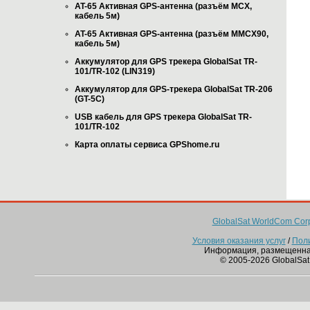
AT-65 Активная GPS-антенна (разъём MCX,
кабель 5м)
AT-65 Активная GPS-антенна (разъём MMCX90,
кабель 5м)
Аккумулятор для GPS трекера GlobalSat TR-
101/TR-102 (LIN319)
Аккумулятор для GPS-трекера GlobalSat TR-206
(GT-5C)
USB кабель для GPS трекера GlobalSat TR-
101/TR-102
Карта оплаты сервиса GPShome.ru
GlobalSat WorldCom Corp
Условия оказания услуг
/
Пол
Информация, размещенна
© 2005-2026 GlobalSat