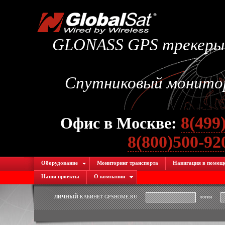
GLONASS GPS трекеры.
Спутниковый монитори
8(499
Офис в Москве:
8(800)500-9
Оборудование
Мониторинг транспорта
Навигация в помещ
Наши проекты
О компании
ЛИЧНЫЙ
КАБИНЕТ GPSHOME.RU
логин