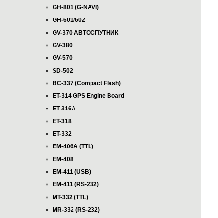
GH-801 (G-NAVI)
GH-601/602
GV-370 АВТОСПУТНИК
GV-380
GV-570
SD-502
BC-337 (Compact Flash)
ET-314 GPS Engine Board
ET-316A
ET-318
ET-332
EM-406A (TTL)
EM-408
EM-411 (USB)
EM-411 (RS-232)
MT-332 (TTL)
MR-332 (RS-232)