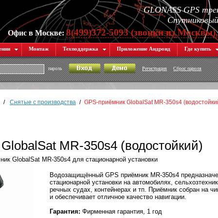
GLONASS GPS трек
Спутниковый 
8(499)372-5093 (звонки из Москвы)
Офис в Москве:
ении
Монтаж
Техподдержка
Приложение Андроид
Где купить
пароль
Регистрация
Сброс пароля
/
Снятые с производства
/
GPS-приёмник GlobalSat MR-350s4 (водостойки
GlobalSat MR-350s4 (водостойкий)
к GlobalSat MR-350s4 для стационарной установки
Водозащищённый GPS приёмник MR-350s4 предназначе
стационарной установки на автомобилях, сельхозтехник
речных судах, контейнерах и тп. Приёмник собран на чи
и обеспечивает отличное качество навигации.
Гарантия:
Фирменная гарантия, 1 год