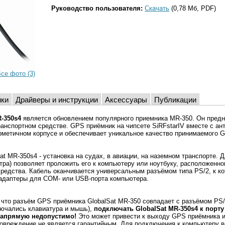
Руководство пользователя:
Скачать
(0,78 Мб, PDF)
се фото (3)
ики
Драйверы и инструкции
Аксессуары
Публикации
-350s4
является обновлением популярного приемника MR-350. Он предн
ранспортном средстве. GPS приёмник на чипсете SiRFstarIV вместе с ан
рметичном корпусе и обеспечивает уникальное качество принимаемого G
at MR-350s4 - установка на судах, в авиации, на наземном транспорте. 
тра) позволяет проложить его к компьютеру или ноутбуку, расположенно
средства. Кабель оканчивается универсальным разъёмом типа PS/2, к к
адаптеры для COM- или USB-порта компьютера.
что разъём GPS приёмника GlobalSat MR-350 совпадает с разъёмом PS/
ючались клавиатура и мышь),
подключать GlobalSat MR-350s4 к порту
напрямую недопустимо!
Это может привести к выходу GPS приёмника и
повреждение не является гарантийным. Для подключения к компьютеру 