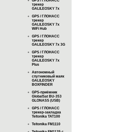
GPS / ГЛОНАСС
трекер
GALILEOSKY 7x
GPS / ГЛОНАСС
трекер
GALILEOSKY 7x
WiFi Hub
GPS / ГЛОНАСС
трекер
GALILEOSKY 7x 3G
GPS / ГЛОНАСС
трекер
GALILEOSKY 7x
Plus
Автономный
спутниковый маяк
GALILEOSKY
BOXFINDER
GPS-приёмник
GlobalSat BU-353
GLONASS (USB)
GPS / ГЛОНАСС
трекер-закладка
Teltonika TAT100
Teltonika FM1110
Teltonika FM1125 с