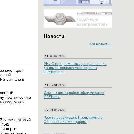
Новости
Все новости...
05.02.2026
РНИС города Москвы, ретрансляция
данных с сервиса мониторинга
азначен для
GPShome.ru
тенной
PS сигнала в
12.01.2026
Длинный
Изменения тарифов обслуживания
GPShome
му практически в
оторому можно
21.03.2025
Реестр российского Программного
2 (через который
Обеспечения Минцифры
 PS/2
ли порта
воспользуйтесь