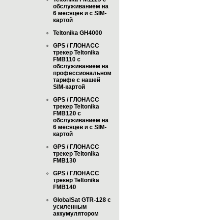
обслуживанием на
6 месяцев и с SIM-
картой
Teltonika GH4000
GPS / ГЛОНАСС
трекер Teltonika
FMB110 с
обслуживанием на
профессиональном
тарифе с нашей
SIM-картой
GPS / ГЛОНАСС
трекер Teltonika
FMB120 с
обслуживанием на
6 месяцев и с SIM-
картой
GPS / ГЛОНАСС
трекер Teltonika
FMB130
GPS / ГЛОНАСС
трекер Teltonika
FMB140
GlobalSat GTR-128 с
усиленным
аккумулятором