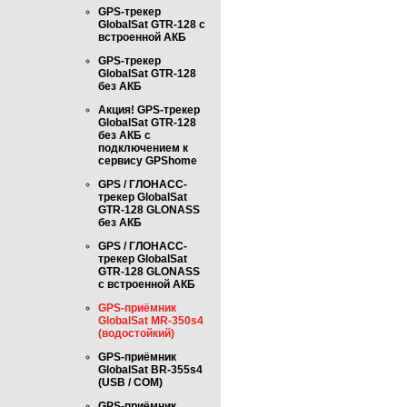
GPS-трекер
GlobalSat GTR-128 с
встроенной АКБ
GPS-трекер
GlobalSat GTR-128
без АКБ
Акция! GPS-трекер
GlobalSat GTR-128
без АКБ с
подключением к
сервису GPShome
GPS / ГЛОНАСС-
трекер GlobalSat
GTR-128 GLONASS
без АКБ
GPS / ГЛОНАСС-
трекер GlobalSat
GTR-128 GLONASS
с встроенной АКБ
GPS-приёмник
GlobalSat MR-350s4
(водостойкий)
GPS-приёмник
GlobalSat BR-355s4
(USB / COM)
GPS-приёмник