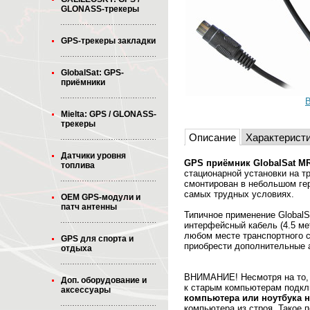
GLONASS-трекеры
GPS-трекеры закладки
GlobalSat: GPS-
приёмники
В
Mielta: GPS / GLONASS-
трекеры
Описание
Характерист
Датчики уровня
GPS приёмник GlobalSat MR
топлива
стационарной установки на т
смонтирован в небольшом ге
самых трудных условиях.
OEM GPS-модули и
патч антенны
Типичное применение GlobalS
интерфейсный кабель (4.5 ме
любом месте транспортного 
GPS для спорта и
приобрести дополнительные 
отдыха
ВНИМАНИЕ! Несмотря на то, 
Доп. оборудование и
к старым компьютерам подкл
аксессуары
компьютера или ноутбука 
компьютера из строя. Такое 