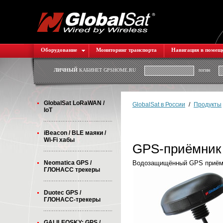
Оборудование
Мониторинг транспорта
Навигация в помещ
ЛИЧНЫЙ
КАБИНЕТ GPSHOME.RU
логин
GlobalSat LoRaWAN /
GlobalSat в России
/
Продукты
IoT
iBeacon / BLE маяки /
Wi-Fi хабы
GPS-приёмник 
Neomatica GPS /
Водозащищённый GPS приёмни
ГЛОНАСС трекеры
Duotec GPS /
ГЛОНАСС-трекеры
GALILEOSKY: GPS /