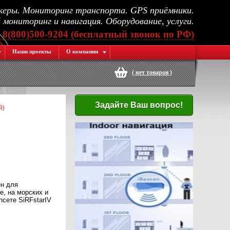
еры. Мониторинг транспорта. GPS приёмники.
мониторинг и навигация. Оборудование, услуги.
, 8(800)500-9204 (бесплатный звонок по РФ)
Наши проекты
О компании
(
нет товаров
)
Задайте Ваш вопрос!
й)
н для
е, на морских и
псете SiRFstarIV