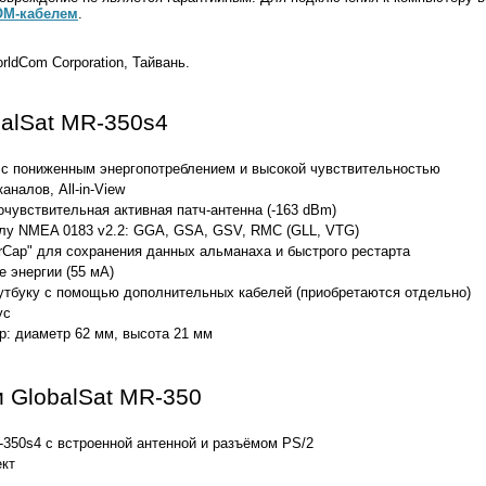
M-кабелем
.
rldCom Corporation, Тайвань.
alSat MR-350s4
V с пониженным энергопотреблением и высокой чувствительностью
аналов, All-in-View
чувствительная активная патч-антенна (-163 dBm)
олу NMEA 0183 v2.2: GGA, GSA, GSV, RMC (GLL, VTG)
rCap" для сохранения данных альманаха и быстрого рестарта
 энергии (55 мА)
утбуку с помощью дополнительных кабелей (приобретаются отдельно)
ус
р: диаметр 62 мм, высота 21 мм
и GlobalSat MR-350
350s4 с встроенной антенной и разъёмом PS/2
кт