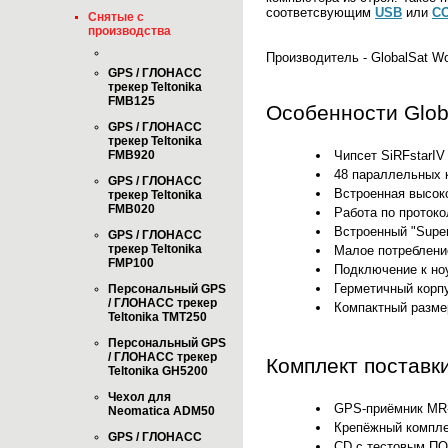
соответсвующим
USB
или
CO
Снятые с
производства
Производитель - GlobalSat Wo
GPS / ГЛОНАСС
трекер Teltonika
FMB125
Особенности Glob
GPS / ГЛОНАСС
трекер Teltonika
Чипсет SiRFstarI
FMB920
48 параллельных к
GPS / ГЛОНАСС
Встроенная высоко
трекер Teltonika
FMB020
Работа по проток
Встроенный "Supe
GPS / ГЛОНАСС
трекер Teltonika
Малое потребление
FMP100
Подключение к но
Герметичный корп
Персональный GPS
/ ГЛОНАСС трекер
Компактный разме
Teltonika TMT250
Персональный GPS
/ ГЛОНАСС трекер
Комплект поставк
Teltonika GH5200
Чехол для
GPS-приёмник MR-
Neomatica ADM50
Крепёжный компле
GPS / ГЛОНАСС
CD с тестовым ПО