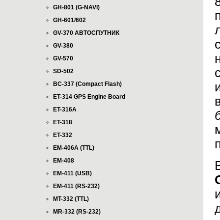
GH-801 (G-NAVI)
GH-601/602
GV-370 АВТОСПУТНИК
GV-380
GV-570
SD-502
BC-337 (Compact Flash)
ET-314 GPS Engine Board
ET-316A
ET-318
ET-332
EM-406A (TTL)
EM-408
EM-411 (USB)
EM-411 (RS-232)
MT-332 (TTL)
MR-332 (RS-232)