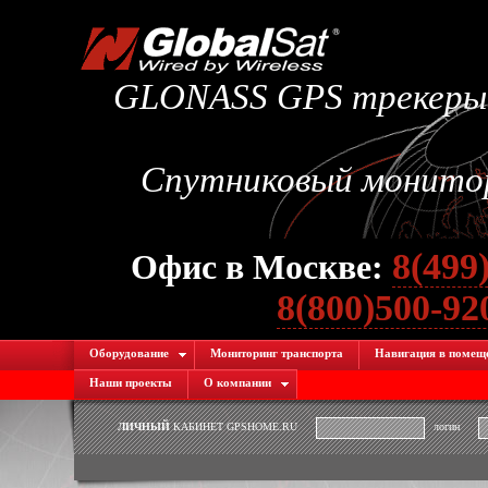
GLONASS GPS трекеры.
Спутниковый монитори
8(499
Офис в Москве:
8(800)500-9
Оборудование
Мониторинг транспорта
Навигация в помещ
Наши проекты
О компании
ЛИЧНЫЙ
КАБИНЕТ GPSHOME.RU
логин