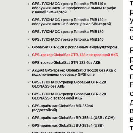
GPS / ГЛОНАСС трекер Teltonika FMB110 с
обслуживанием на профессиональном тарифе
с нашей SIM-картой
GPS / ГЛОНАСС трекер Teltonika FMB120 с
обслуживанием на 6 месяцев и с SIM-картой
GPS / ГЛОНАСС трекер Teltonika FMB130
GPS / ГЛОНАСС трекер Teltonika FMB140
GlobalSat GTR-128 с усиленным аккумулятором
GPS-трекер GlobalSat GTR-128 с встроенной АКБ
GPS-трекер GlobalSat GTR-128 без АКБ
Акция! GPS-трекер GlobalSat GTR-128 без АКБ с
подключением к сервису GPShome
GPS / ГЛОНАСС-трекер GlobalSat GTR-128
GLONASS без АКБ
GPS / ГЛОНАСС-трекер GlobalSat GTR-128
GLONASS с встроенной АКБ
GPS-приёмник GlobalSat MR-350s4
(водостойкий)
GPS-приёмник GlobalSat BR-355s4 (USB / COM)
GPS-приёмник GlobalSat BU-353s4 (USB)