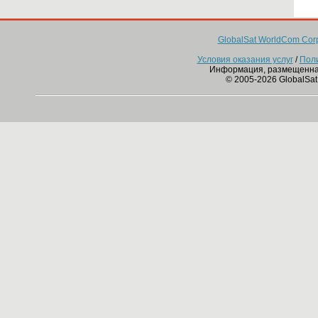
GlobalSat WorldCom Corp
Условия оказания услуг
/
Пол
Информация, размещенна
© 2005-2026 GlobalSat