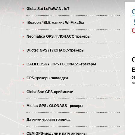
GlobalSat LoRaWAN / IoT
iBeacon / BLE маяки / Wi-Fi хабы
Neomatica GPS / ГЛОНАСС трекеры
Duotec GPS / ГЛОНАСС-трекеры
GALILEOSKY: GPS / GLONASS-трекеры
G
GPS-трекеры закладки
м
GlobalSat: GPS-приёмники
Mielta: GPS / GLONASS-трекеры
Датчики уровня топлива
OEM GPS-модули и патч антенны