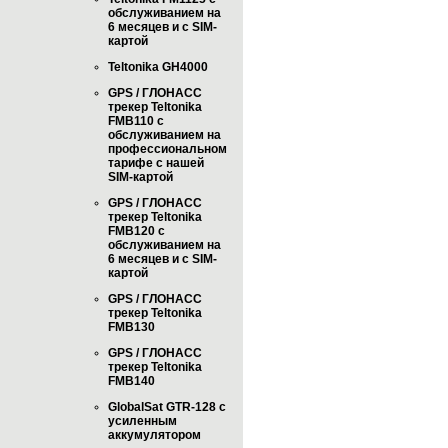
обслуживанием на
6 месяцев и с SIM-
картой
Teltonika GH4000
GPS / ГЛОНАСС
трекер Teltonika
FMB110 с
обслуживанием на
профессиональном
тарифе с нашей
SIM-картой
GPS / ГЛОНАСС
трекер Teltonika
FMB120 с
обслуживанием на
6 месяцев и с SIM-
картой
GPS / ГЛОНАСС
трекер Teltonika
FMB130
GPS / ГЛОНАСС
трекер Teltonika
FMB140
GlobalSat GTR-128 с
усиленным
аккумулятором