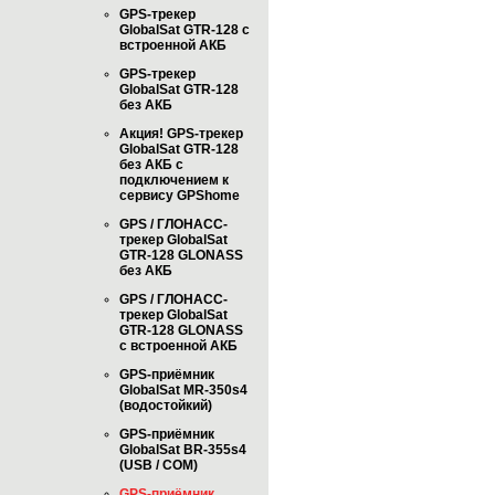
GPS-трекер
GlobalSat GTR-128 с
встроенной АКБ
GPS-трекер
GlobalSat GTR-128
без АКБ
Акция! GPS-трекер
GlobalSat GTR-128
без АКБ с
подключением к
сервису GPShome
GPS / ГЛОНАСС-
трекер GlobalSat
GTR-128 GLONASS
без АКБ
GPS / ГЛОНАСС-
трекер GlobalSat
GTR-128 GLONASS
с встроенной АКБ
GPS-приёмник
GlobalSat MR-350s4
(водостойкий)
GPS-приёмник
GlobalSat BR-355s4
(USB / COM)
GPS-приёмник