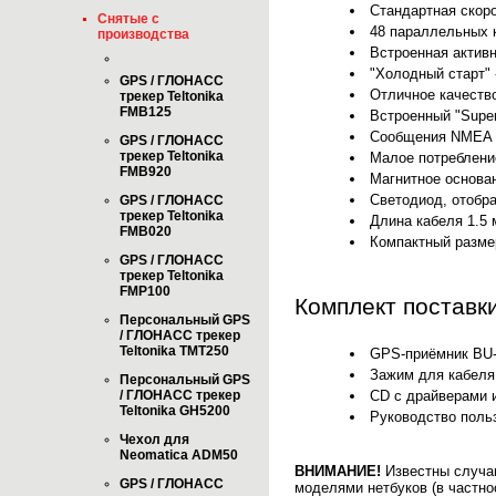
Стандартная скор
Снятые с
48 параллельных к
производства
Встроенная актив
"Холодный старт" 
GPS / ГЛОНАСС
Отличное качество
трекер Teltonika
FMB125
Встроенный "Supe
Сообщения NMEA 0
GPS / ГЛОНАСС
трекер Teltonika
Малое потребление
FMB920
Магнитное основа
Светодиод, отобр
GPS / ГЛОНАСС
трекер Teltonika
Длина кабеля 1.5 
FMB020
Компактный размер
GPS / ГЛОНАСС
трекер Teltonika
FMP100
Комплект поставк
Персональный GPS
/ ГЛОНАСС трекер
Teltonika TMT250
GPS-приёмник BU-
Зажим для кабеля 
Персональный GPS
/ ГЛОНАСС трекер
CD с драйверами 
Teltonika GH5200
Руководство польз
Чехол для
Neomatica ADM50
ВНИМАНИЕ!
Известны случаи
GPS / ГЛОНАСС
моделями нетбуков (в частно