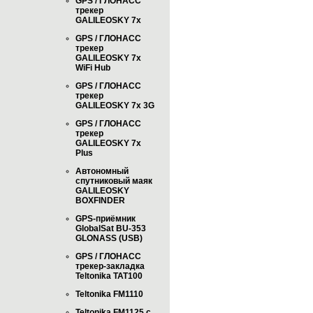
GPS / ГЛОНАСС
трекер
GALILEOSKY 7x
GPS / ГЛОНАСС
трекер
GALILEOSKY 7x
WiFi Hub
GPS / ГЛОНАСС
трекер
GALILEOSKY 7x 3G
GPS / ГЛОНАСС
трекер
GALILEOSKY 7x
Plus
Автономный
спутниковый маяк
GALILEOSKY
BOXFINDER
GPS-приёмник
GlobalSat BU-353
GLONASS (USB)
GPS / ГЛОНАСС
трекер-закладка
Teltonika TAT100
Teltonika FM1110
Teltonika FM1125 с