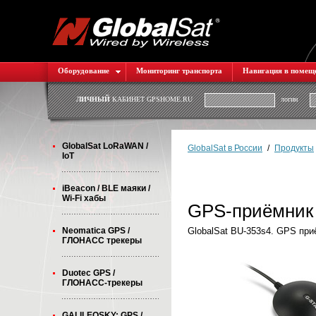
Оборудование
Мониторинг транспорта
Навигация в помещ
ЛИЧНЫЙ
КАБИНЕТ GPSHOME.RU
логин
GlobalSat LoRaWAN /
GlobalSat в России
/
Продукты
IoT
iBeacon / BLE маяки /
Wi-Fi хабы
GPS-приёмник 
Neomatica GPS /
GlobalSat BU-353s4. GPS пр
ГЛОНАСС трекеры
Duotec GPS /
ГЛОНАСС-трекеры
GALILEOSKY: GPS /