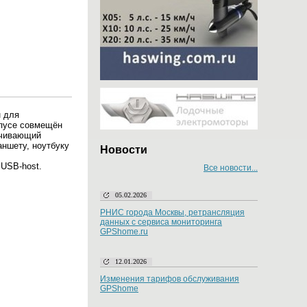
н для
рпусе совмещён
ечивающий
аншету, ноутбуку
Новости
USB-host.
Все новости...
05.02.2026
РНИС города Москвы, ретрансляция
данных с сервиса мониторинга
GPShome.ru
12.01.2026
Изменения тарифов обслуживания
GPShome