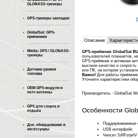
GLONASS-трекеры
GPS-трекеры закладки
В
GlobalSat: GPS-
приёмники
Описание
Характерист
Mielta: GPS / GLONASS-
GPS-приёмник GlobalSat BU
трекеры
пользователей планшетов, не
GPS-приёмник и активная ант
высокое качество и скорость
Датчики уровня
или ПК, на котором установл
топлива
Важно!
Для работы приёмник
Уточните характеристики обо
OEM GPS-модули и
патч антенны
Производитель - GlobalSat Wo
GPS для спорта и
Особенности Glob
отдыха
Поддерживаемые о
Доп. оборудование и
USB интерфейс
аксессуары
Чипсет SiRFstarIV