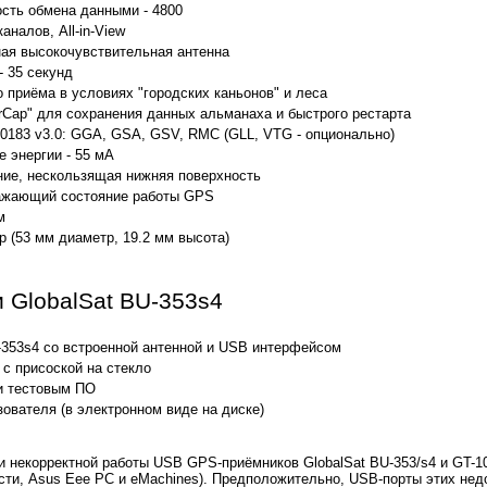
ость обмена данными - 4800
аналов, All-in-View
ная высокочувствительная антенна
- 35 секунд
 приёма в условиях "городских каньонов" и леса
rCap" для сохранения данных альманаха и быстрого рестарта
183 v3.0: GGA, GSA, GSV, RMC (GLL, VTG - опционально)
 энергии - 55 мА
ние, нескользящая нижняя поверхность
ажающий состояние работы GPS
м
 (53 мм диаметр, 19.2 мм высота)
и GlobalSat BU-353s4
353s4 со встроенной антенной и USB интерфейсом
с присоской на стекло
и тестовым ПО
ователя (в электронном виде на диске)
 некорректной работы USB GPS-приёмников GlobalSat BU-353/s4 и GT-1
сти, Asus Eee PC и eMachines). Предположительно, USB-порты этих нед