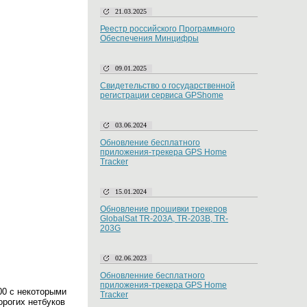
21.03.2025
Реестр российского Программного
Обеспечения Минцифры
09.01.2025
Свидетельство о государственной
регистрации сервиса GPShome
03.06.2024
Обновление бесплатного
приложения-трекера GPS Home
Tracker
15.01.2024
Обновление прошивки трекеров
GlobalSat TR-203A, TR-203B, TR-
203G
02.06.2023
Обновленние бесплатного
приложения-трекера GPS Home
00 с некоторыми
Tracker
орогих нетбуков