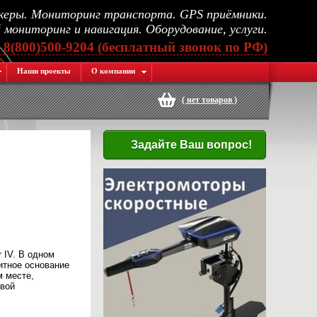
еры. Мониторинг транспорта. GPS приёмники.
мониторинг и навигация. Оборудование, услуги.
, 8(800)500-9204 (бесплатный звонок по РФ)
Наши проекты
О компании
(
нет товаров
)
Задайте Ваш вопрос!
 IV. В одном
итное основание
 месте,
овой