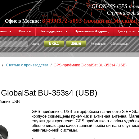
GLONASS GPS трек
Спутниковый 
8(499)372-5093 (звонки из Москвы)
Офис в Москве:
ении
Монтаж
Техподдержка
Приложение Андроид
Где купить
пароль
Регистрация
Сброс пароля
/
Снятые с производства
/
GPS-приёмник GlobalSat BU-353s4 (USB)
GlobalSat BU-353s4 (USB)
иёмник USB
GPS-приёмник с USB интерфейсом на чипсете SiRF Star
корпусе совмещены приёмник и активная антенна. Магн
служит для крепления GPS-приёмника в любом удобном
обеспечивающем качественный приём сигнала спутник
навигационной системы.