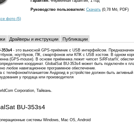
Гарантия:
Фирменная гарантия, 1 год
Руководство пользователя:
Скачать
(0,78 Мб, PDF)
се фото (5)
ики
Драйверы и инструкции
Публикации
-353s4
- это выносной GPS-приёмник с USB интерфейсом. Предназначе
тбуков, ноутбуков, ПК, смартфонов или КПК с USB хостом. В одном ко
енна (GPS-mouse). В основе приёмника лежит чипсет SiRFstarIV, обесп
 определения координат. GlobalSat BU-353s4 может быть подключён к пл
ено любое навигационное программное обеспечение.
а с телефоном/планшетом Андроид в устройстве должен быть активный 
рудования у продаца или производителя
rldCom Corporation, Тайвань.
alSat BU-353s4
перационные системы Windows, Mac OS, Android