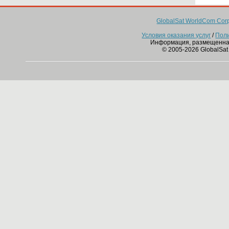
GlobalSat WorldCom Corp
Условия оказания услуг
/
Пол
Информация, размещенна
© 2005-2026 GlobalSat