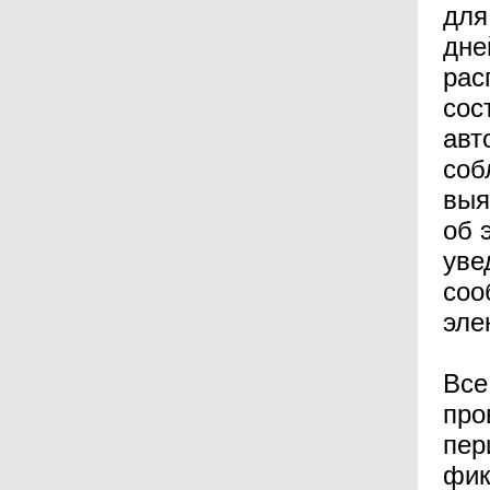
для
дне
рас
сос
авт
соб
выя
об 
уве
соо
эле
Все
про
пер
фик