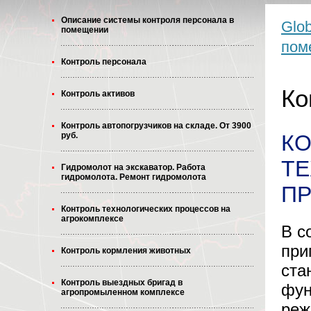
Описание системы контроля персонала в
Glob
помещении
пом
Контроль персонала
Ко
Контроль активов
Контроль автопогрузчиков на складе. От 3900
руб.
К
Т
Гидромолот на экскаватор. Работа
гидромолота. Ремонт гидромолота
П
Контроль технологических процессов на
агрокомплексе
В с
при
Контроль кормления животных
ста
Контроль выездных бригад в
фун
агропромыленном комплексе
реж