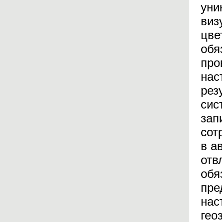
уни
виз
цве
обя
про
нас
рез
сис
зап
сот
в а
отв
обя
пре
нас
гео