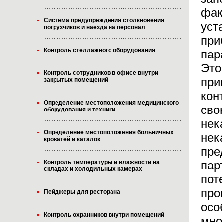
фак
Система предупреждения столкновения
уст
погрузчиков и наезда на персонал
при
Контроль стеллажного оборудования
пар
Это
Контроль сотрудников в офисе внутри
при
закрытых помещений
кон
Определение местоположения медицинского
сво
оборудования и техники
нек
Определение местоположения больничных
нек
кроватей и каталок
пре
пар
Контроль температуры и влажности на
складах и холодильных камерах
пот
про
Пейджеры для ресторана
осо
Контроль охранников внутри помещений
мно