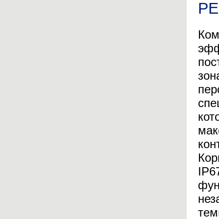
Р
Ком
эфф
пос
зон
пер
спе
кот
мак
кон
Кор
IP6
фун
нез
тем