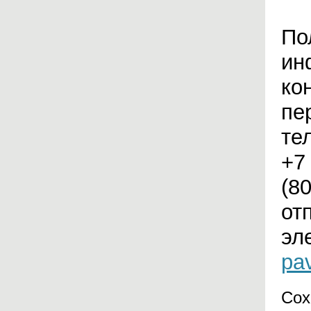
По
ин
ко
пе
те
+7
(8
от
эл
pa
Сох