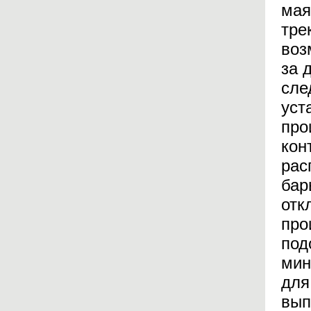
мая
тре
воз
за 
сле
уст
про
кон
рас
бар
отк
про
под
мин
для
вып