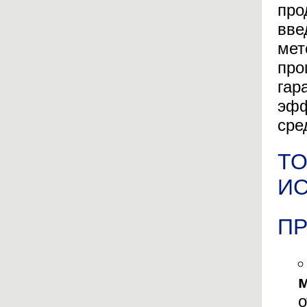
про
вве
мет
про
гар
эфф
сре
Т
И
П
о