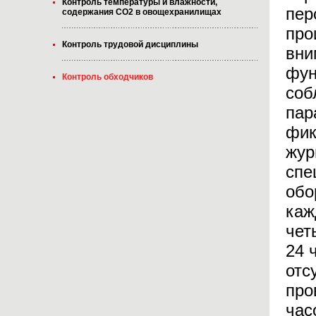
Контроль температуры и влажности,
пер
содержания CO2 в овощехранилищах
про
Контроль трудовой дисциплины
вни
фун
Контроль обходчиков
соб
пар
фик
жур
спе
обо
каж
чет
24 
отс
про
час