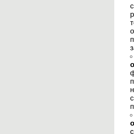
с
р
о
п
з
ф
п
н
с
п
с