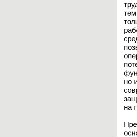
тру
тем
тол
раб
сре
поз
опе
пот
фун
но 
сов
защ
на 
Пре
осн