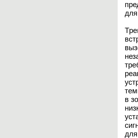
пре
для
Тре
вст
выз
нез
тре
реа
уст
тем
в з
низ
уст
сиг
для