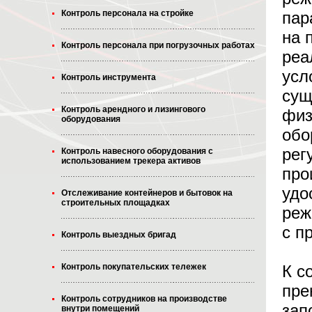
пар
Контроль персонала на стройке
на 
Контроль персонала при погрузочных работах
реа
усл
Контроль инструмента
сущ
Контроль арендного и лизингового
физ
оборудования
обо
рег
Контроль навесного оборудования с
использованием трекера активов
про
удо
Отслеживание контейнеров и бытовок на
строительных площадках
реж
с п
Контроль выездных бригад
К с
Контроль покупательских тележек
пре
Контроль сотрудников на производстве
зап
внутри помещений