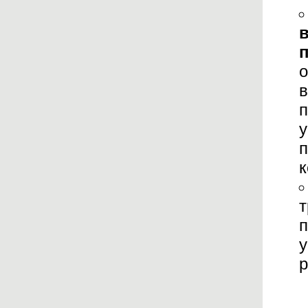
о
в
п
у
п
к
т
п
у
р