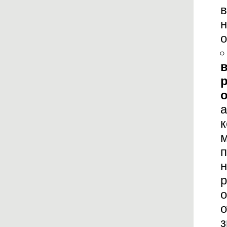
в
н
а
к
м
п
н
р
о
о
з