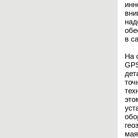
инн
вни
над
обе
в с
На 
GPS
дет
точ
тех
это
уст
обо
гео
мая