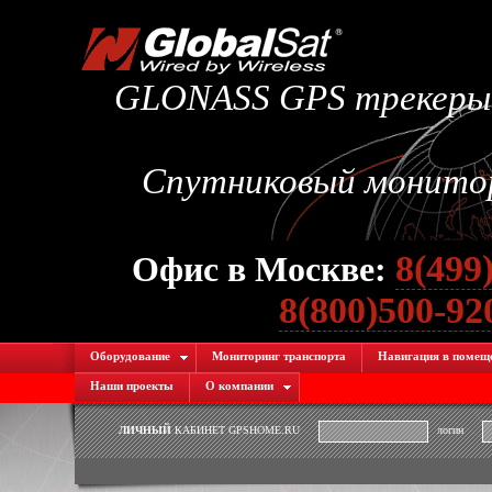
GLONASS GPS трекеры.
Спутниковый монитори
8(499
Офис в Москве:
8(800)500-9
Оборудование
Мониторинг транспорта
Навигация в помещ
Наши проекты
О компании
ЛИЧНЫЙ
КАБИНЕТ GPSHOME.RU
логин