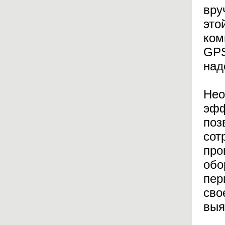
вру
это
ком
GPS
над
Нео
эфф
поз
сот
про
обо
пер
сво
выя