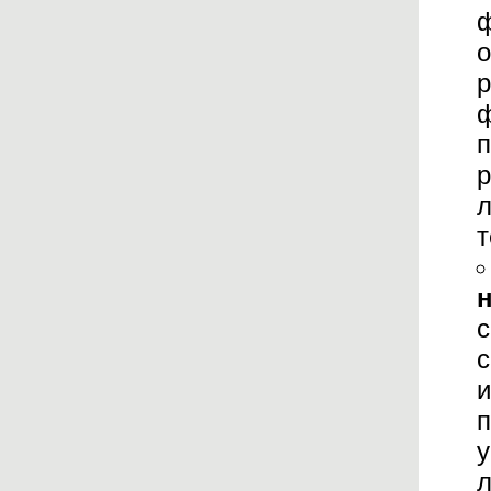
ф
о
р
ф
п
р
л
т
с
с
и
п
у
л