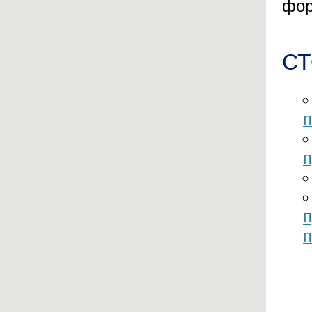
фор
СТ
п
п