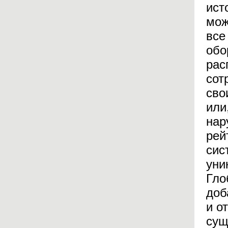
ист
мож
все
обо
рас
сот
сво
или
нар
рей
сис
уни
Гло
доб
и о
сущ