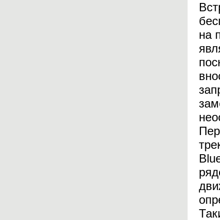
Вст
бес
на 
явл
пос
вно
зап
зам
нео
Пер
тре
Blu
ряд
дви
опр
Так