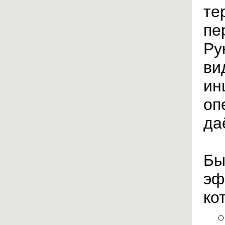
те
пе
Ру
ви
ин
оп
да
Бы
эф
ко