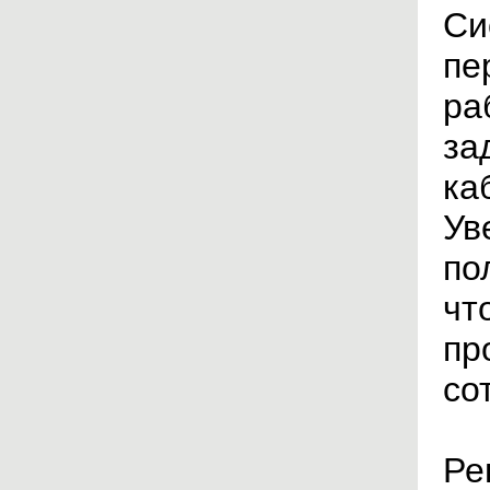
Си
пе
ра
за
ка
Ув
по
чт
пр
со
Ре