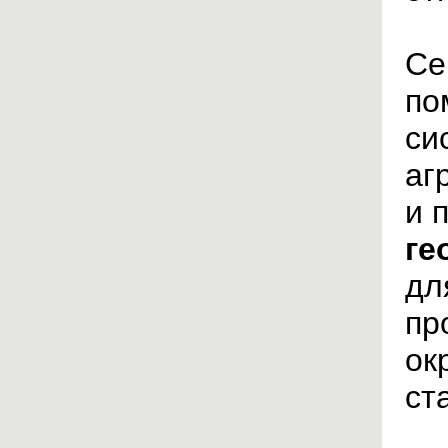
Се
по
си
аг
и 
ге
дл
пр
ок
ст