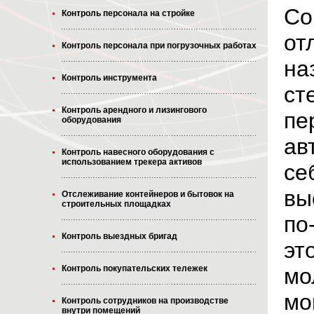
Со
Контроль персонала на стройке
от
Контроль персонала при погрузочных работах
на
Контроль инструмента
ст
Контроль арендного и лизингового
пе
оборудования
ав
Контроль навесного оборудования с
использованием трекера активов
се
вы
Отслеживание контейнеров и бытовок на
строительных площадках
по
Контроль выездных бригад
эт
мо
Контроль покупательских тележек
мо
Контроль сотрудников на производстве
внутри помещений