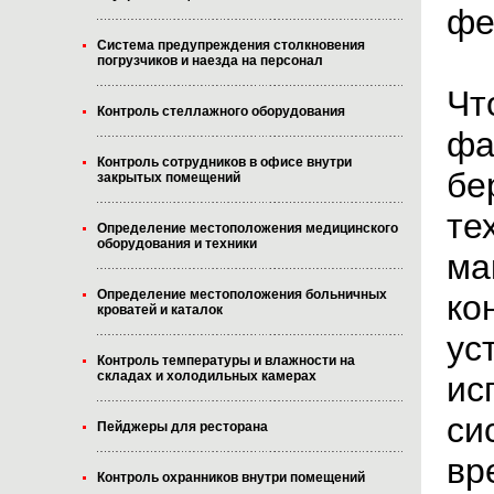
фе
Система предупреждения столкновения
погрузчиков и наезда на персонал
Чт
Контроль стеллажного оборудования
фа
Контроль сотрудников в офисе внутри
бе
закрытых помещений
те
Определение местоположения медицинского
оборудования и техники
ма
Определение местоположения больничных
ко
кроватей и каталок
ус
Контроль температуры и влажности на
складах и холодильных камерах
ис
си
Пейджеры для ресторана
вр
Контроль охранников внутри помещений