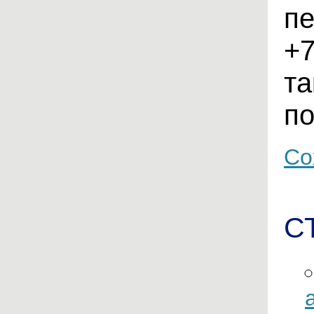
пе
+7
та
по
Со
С