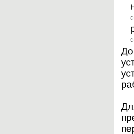
До
ус
ус
ра
Дл
пр
пе