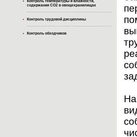
Контроль температуры и влажности,
пе
содержания CO2 в овощехранилищах
по
Контроль трудовой дисциплины
вы
Контроль обходчиков
тр
ре
со
за
На
ви
со
чи