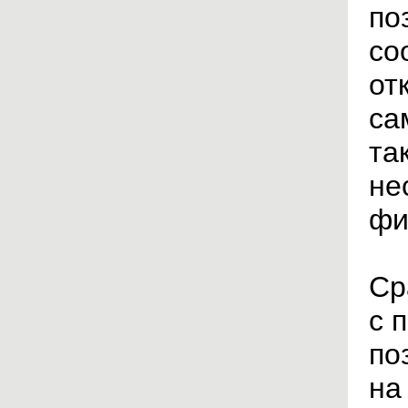
по
со
от
са
та
не
фи
Ср
с 
по
на