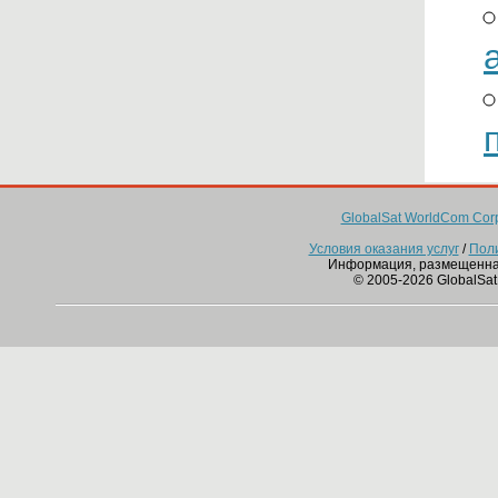
GlobalSat WorldCom Corp
Условия оказания услуг
/
Пол
Информация, размещенна
© 2005-2026 GlobalSat