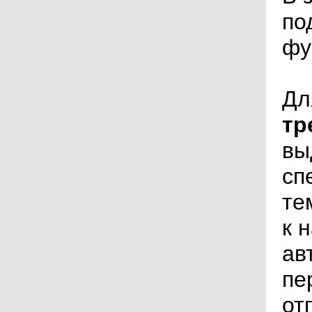
по
фу
Дл
тр
вы
сп
те
к 
ав
пе
от