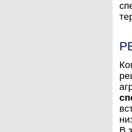
сп
те
Р
Ко
ре
аг
сп
вс
ни
В 