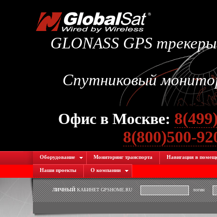
GLONASS GPS трекеры.
Спутниковый монитори
8(499
Офис в Москве:
8(800)500-9
Оборудование
Мониторинг транспорта
Навигация в помещ
Наши проекты
О компании
ЛИЧНЫЙ
КАБИНЕТ GPSHOME.RU
логин