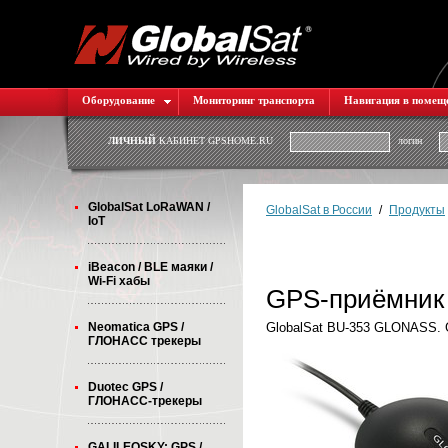
Оборудование
Мониторинг транспорта
Навигация в помещ
ЛИЧНЫЙ
КАБИНЕТ GPSHOME.RU
логин
GlobalSat LoRaWAN /
GlobalSat в России
/
Продукты
IoT
iBeacon / BLE маяки /
Wi-Fi хабы
GPS-приёмник 
Neomatica GPS /
GlobalSat BU-353 GLONASS
ГЛОНАСС трекеры
Duotec GPS /
ГЛОНАСС-трекеры
GALILEOSKY: GPS /