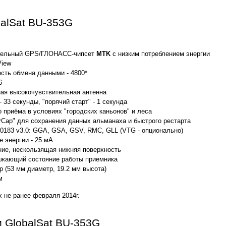
alSat BU-353G
тельный GPS/ГЛОНАСС-чипсет
MTK
с низким потреблением энергии
View
сть обмена данными - 4800*
6
ная высокочувствительная антенна
 33 секунды, "порячий старт" - 1 секунда
 приёма в условиях "городских каньонов" и леса
rCap" для сохранения данных альманаха и быстрого рестарта
183 v3.0: GGA, GSA, GSV, RMC, GLL (VTG - опционально)
 энергии - 25 мА
ние, нескользящая нижняя поверхность
ажающий состояние работы приемника
 (53 мм диаметр, 19.2 мм высота)
м
х не ранее февраля 2014г.
и GlobalSat BU-353G