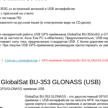
353G со встроенной антенной и USB интерфейсом
с присоской на стекло
и тестовым ПО
ователя на русском языке (в электронном виде на CD-диске)
 некорректной работы USB GPS-приёмников GlobalSat BU-353/s4/G и GT
в (в частности, Asus Eee PC и eMachines). Предположительно, USB-по
печивают силу тока, предписанную стандартом USB. С более дорогими м
т. При покупке USB GPS-приёмников рекомендуем протестировать их ра
/
Снятые с производства
/
GPS-приёмник GlobalSat BU-353 GLONASS (US
GlobalSat BU-353 GLONASS (USB)
. GPS/GLONASS приёмник USB
GlobalSat BU-353 GLONASS - это двухсистемный GPS
приёмник с USB-интерфейсом на чипсете MTK последне
одном корпусе совмещены приёмник и активная антенна
основание позволяет быстро закрепить приёмник на лю