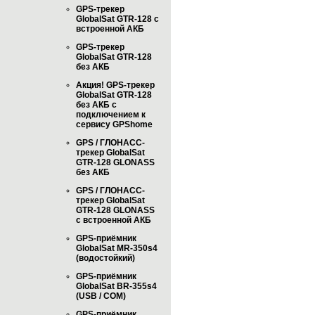
GPS-трекер
GlobalSat GTR-128 с
встроенной АКБ
GPS-трекер
GlobalSat GTR-128
без АКБ
Акция! GPS-трекер
GlobalSat GTR-128
без АКБ с
подключением к
сервису GPShome
GPS / ГЛОНАСС-
трекер GlobalSat
GTR-128 GLONASS
без АКБ
GPS / ГЛОНАСС-
трекер GlobalSat
GTR-128 GLONASS
с встроенной АКБ
GPS-приёмник
GlobalSat MR-350s4
(водостойкий)
GPS-приёмник
GlobalSat BR-355s4
(USB / COM)
GPS-приёмник