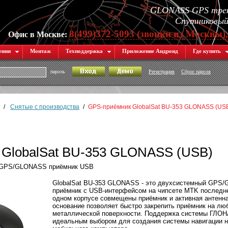
GLONASS GPS трек
Спутниковый 
8(499)372-5093 (звонки из Москвы)
Офис в Москве:
ении
Монтаж
Техподдержка
Приложение Андроид
Где купить
пароль
Регистрация
Сброс пароля
/
Снятые с производства
/
GPS-приёмник GlobalSat BU-353 GLONASS (US
GlobalSat BU-353 GLONASS (USB)
. GPS/GLONASS приёмник USB
GlobalSat BU-353 GLONASS - это двухсистемный GPS
приёмник с USB-интерфейсом на чипсете MTK последне
одном корпусе совмещены приёмник и активная антенна
основание позволяет быстро закрепить приёмник на лю
металлической поверхности. Поддержка системы ГЛОН
идеальным выбором для создания системы навигации н