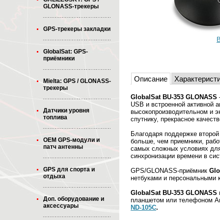
GLONASS-трекеры
GPS-трекеры закладки
В
GlobalSat: GPS-
приёмники
Описание
Характерист
Mielta: GPS / GLONASS-
трекеры
GlobalSat BU-353 GLONASS
USB и встроенной активной а
Датчики уровня
высокопроизводительном и э
топлива
спутнику, прекрасное качеств
Благодаря поддержке второй
OEM GPS-модули и
больше, чем приемники, раб
патч антенны
самых сложных условиях для
синхронизации времени в сис
GPS для спорта и
GPS/GLONASS-приёмник
Glo
отдыха
нетбуками и персональными 
GlobalSat BU-353 GLONASS
Доп. оборудование и
планшетом или телефоном Ан
аксессуары
ND-105C
.