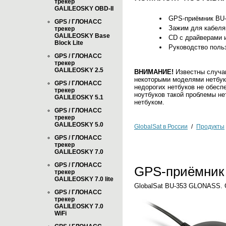
трекер
GALILEOSKY OBD-II
GPS-приёмник BU-
GPS / ГЛОНАСС
Зажим для кабеля 
трекер
GALILEOSKY Base
CD с драйверами 
Block Lite
Руководство польз
GPS / ГЛОНАСС
трекер
GALILEOSKY 2.5
ВНИМАНИЕ!
Известны случаи
некоторыми моделями нетбуко
GPS / ГЛОНАСС
недорогих нетбуков не обес
трекер
ноутбуков такой проблемы не
GALILEOSKY 5.1
нетбуком.
GPS / ГЛОНАСС
трекер
GALILEOSKY 5.0
GlobalSat в России
/
Продукты
GPS / ГЛОНАСС
трекер
GALILEOSKY 7.0
GPS / ГЛОНАСС
GPS-приёмник 
трекер
GALILEOSKY 7.0 lite
GlobalSat BU-353 GLONASS
GPS / ГЛОНАСС
трекер
GALILEOSKY 7.0
WiFi