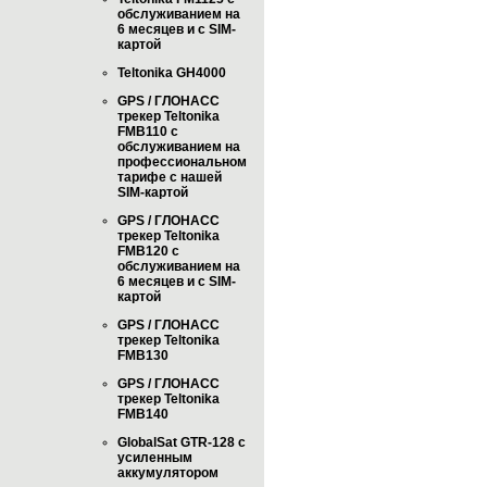
обслуживанием на
6 месяцев и с SIM-
картой
Teltonika GH4000
GPS / ГЛОНАСС
трекер Teltonika
FMB110 с
обслуживанием на
профессиональном
тарифе с нашей
SIM-картой
GPS / ГЛОНАСС
трекер Teltonika
FMB120 с
обслуживанием на
6 месяцев и с SIM-
картой
GPS / ГЛОНАСС
трекер Teltonika
FMB130
GPS / ГЛОНАСС
трекер Teltonika
FMB140
GlobalSat GTR-128 с
усиленным
аккумулятором