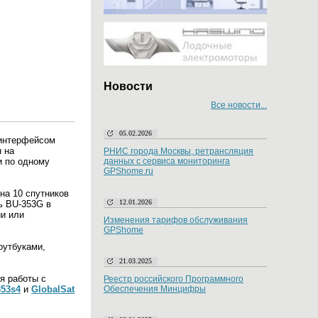
Новости
Все новости...
05.02.2026
интерфейсом
 на
РНИС города Москвы, ретрансляция
 по одному
данных с сервиса мониторинга
GPShome.ru
на 10 спутников
12.01.2026
ь BU-353G в
ии или
Изменения тарифов обслуживания
GPShome
оутбуками,
21.03.2025
я работы с
Реестр российского Программного
353s4
и
GlobalSat
Обеспечения Минцифры