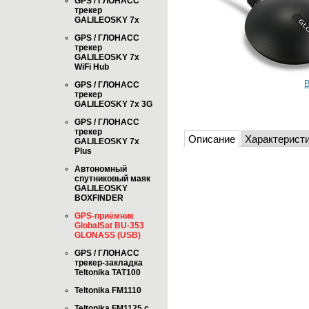
GPS / ГЛОНАСС
трекер
GALILEOSKY 7x
GPS / ГЛОНАСС
трекер
GALILEOSKY 7x
WiFi Hub
В
GPS / ГЛОНАСС
трекер
GALILEOSKY 7x 3G
GPS / ГЛОНАСС
трекер
Описание
Характерист
GALILEOSKY 7x
Plus
Автономный
спутниковый маяк
GALILEOSKY
BOXFINDER
GPS-приёмник
GlobalSat BU-353
GLONASS (USB)
GPS / ГЛОНАСС
трекер-закладка
Teltonika TAT100
Teltonika FM1110
Teltonika FM1125 с