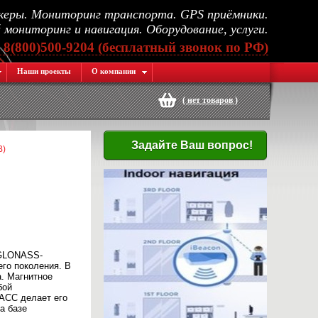
еры. Мониторинг транспорта. GPS приёмники.
мониторинг и навигация. Оборудование, услуги.
, 8(800)500-9204 (бесплатный звонок по РФ)
Наши проекты
О компании
(
нет товаров
)
Задайте Ваш вопрос!
B)
/GLONASS-
го поколения. В
. Магнитное
бой
АСС делает его
а базе