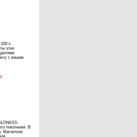
-100 с
рты этих
оделями
боту с вашим
B)
/GLONASS-
го поколения. В
. Магнитное
бой