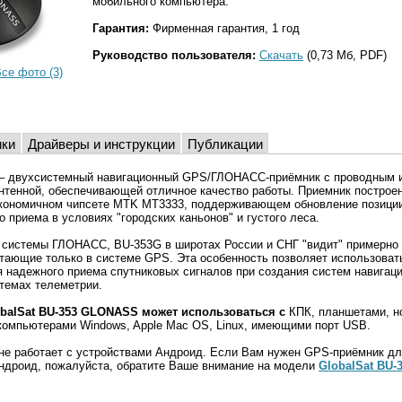
мобильного компьютера.
Гарантия:
Фирменная гарантия, 1 год
Руководство пользователя:
Скачать
(0,73 Мб, PDF)
се фото (3)
ики
Драйверы и инструкции
Публикации
– двухсистемный навигационный GPS/ГЛОНАСС-приёмник с проводным 
нтенной, обеспечивающей отличное качество работы. Приемник построен
кономичном чипсете MTK MT3333, поддерживающем обновление позиции
о приема в условиях "городских каньонов" и густого леса.
 системы ГЛОНАСС, BU-353G в широтах России и СНГ "видит" примерно 
отающие только в системе GPS. Эта особенность позволяет использоват
 надежного приема спутниковых сигналов при создания систем навигац
темах телеметрии.
balSat BU-353 GLONASS может использоваться с
КПК, планшетами, н
компьютерами Windows, Apple Mac OS, Linux, имеющими порт USB.
не работает с устройствами Андроид. Если Вам нужен GPS-приёмник дл
дроид, пожалуйста, обратите Ваше внимание на модели
GlobalSat BU-