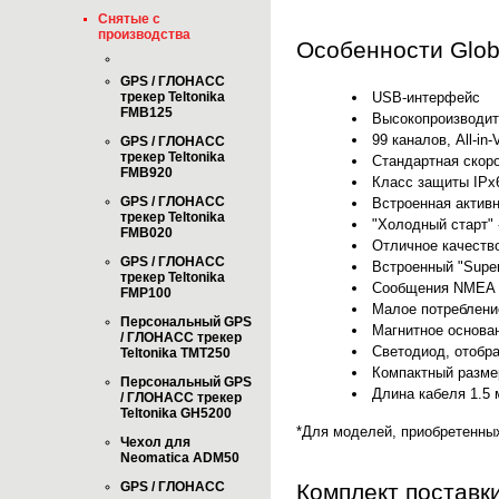
Снятые с
производства
Особенности Glob
GPS / ГЛОНАСС
USB-интерфейс
трекер Teltonika
FMB125
Высокопроизводи
99 каналов, All-in-
GPS / ГЛОНАСС
трекер Teltonika
Стандартная скоро
FMB920
Класс защиты IPx
GPS / ГЛОНАСС
Встроенная актив
трекер Teltonika
"Холодный старт" -
FMB020
Отличное качество
GPS / ГЛОНАСС
Встроенный "Supe
трекер Teltonika
Сообщения NMEA 0
FMP100
Малое потребление
Персональный GPS
Магнитное основа
/ ГЛОНАСС трекер
Светодиод, отобр
Teltonika TMT250
Компактный размер
Персональный GPS
Длина кабеля 1.5 
/ ГЛОНАСС трекер
Teltonika GH5200
*Для моделей, приобретенны
Чехол для
Neomatica ADM50
GPS / ГЛОНАСС
Комплект поставк