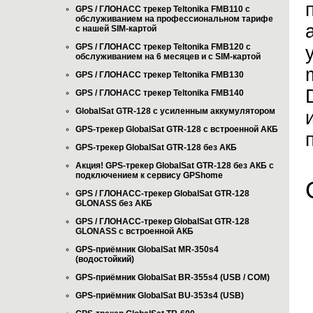
GPS / ГЛОНАСС трекер Teltonika FMB110 с
обслуживанием на профессиональном тарифе
с нашей SIM-картой
GPS / ГЛОНАСС трекер Teltonika FMB120 с
обслуживанием на 6 месяцев и с SIM-картой
GPS / ГЛОНАСС трекер Teltonika FMB130
GPS / ГЛОНАСС трекер Teltonika FMB140
GlobalSat GTR-128 с усиленным аккумулятором
GPS-трекер GlobalSat GTR-128 с встроенной АКБ
GPS-трекер GlobalSat GTR-128 без АКБ
Акция! GPS-трекер GlobalSat GTR-128 без АКБ с
подключением к сервису GPShome
GPS / ГЛОНАСС-трекер GlobalSat GTR-128
GLONASS без АКБ
GPS / ГЛОНАСС-трекер GlobalSat GTR-128
GLONASS с встроенной АКБ
GPS-приёмник GlobalSat MR-350s4
(водостойкий)
GPS-приёмник GlobalSat BR-355s4 (USB / COM)
GPS-приёмник GlobalSat BU-353s4 (USB)