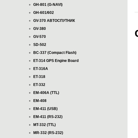
GH-801 (G-NAVI)
GH-601/602
GV-370 АВТОСПУТНИК
GV-380
GV-570
SD-502
BC-337 (Compact Flash)
ET-314 GPS Engine Board
ET-316A
ET-318
ET-332
EM-406A (TTL)
EM-408
EM-411 (USB)
EM-411 (RS-232)
MT-332 (TTL)
MR-332 (RS-232)