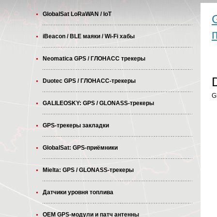
GlobalSat LoRaWAN / IoT
iBeacon / BLE маяки / Wi-Fi хабы
Neomatica GPS / ГЛОНАСС трекеры
Duotec GPS / ГЛОНАСС-трекеры
G
GALILEOSKY: GPS / GLONASS-трекеры
GPS-трекеры закладки
GlobalSat: GPS-приёмники
Mielta: GPS / GLONASS-трекеры
Датчики уровня топлива
OEM GPS-модули и патч антенны