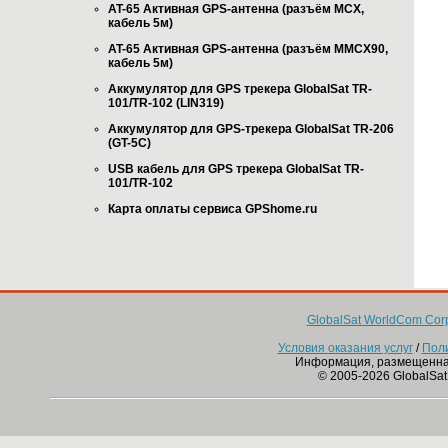
AT-65 Активная GPS-антенна (разъём MCX,
кабель 5м)
AT-65 Активная GPS-антенна (разъём MMCX90,
кабель 5м)
Аккумулятор для GPS трекера GlobalSat TR-
101/TR-102 (LIN319)
Аккумулятор для GPS-трекера GlobalSat TR-206
(GT-5C)
USB кабель для GPS трекера GlobalSat TR-
101/TR-102
Карта оплаты сервиса GPShome.ru
GlobalSat WorldCom Corp
Условия оказания услуг
/
Пол
Информация, размещенна
© 2005-2026 GlobalSat