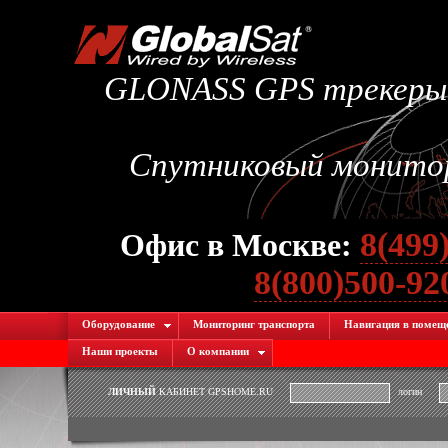
GLONASS GPS трекеры.
Спутниковый монитори
8(499
Офис в Москве:
8(800)500-9
Оборудование
Мониторинг транспорта
Навигация в помещ
Наши проекты
О компании
ЛИЧНЫЙ
КАБИНЕТ GPSHOME.RU
логин