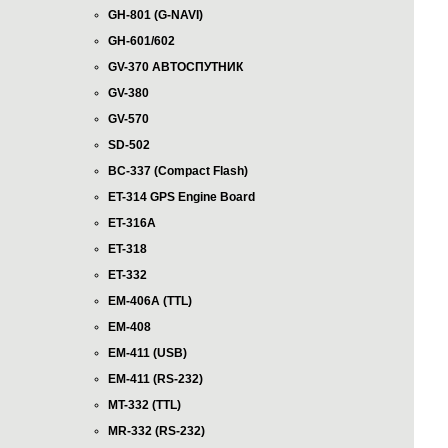
GH-801 (G-NAVI)
GH-601/602
GV-370 АВТОСПУТНИК
GV-380
GV-570
SD-502
BC-337 (Compact Flash)
ET-314 GPS Engine Board
ET-316A
ET-318
ET-332
EM-406A (TTL)
EM-408
EM-411 (USB)
EM-411 (RS-232)
MT-332 (TTL)
MR-332 (RS-232)