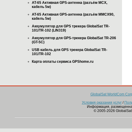
AT-65 Активная GPS-антенна (разъём MCX,
кабель 5м)
AT-65 Активная GPS-антенна (разъём MMCX90,
кабель 5м)
Аккумулятор для GPS трекера GlobalSat TR-
101/TR-102 (LIN319)
Аккумулятор для GPS-трекера GlobalSat TR-206
(GT-5C)
USB кабель для GPS трекера GlobalSat TR-
101/TR-102
Карта оплаты сервиса GPShome.ru
GlobalSat WorldCom Corp
Условия оказания услуг
/
Пол
Информация, размещенна
© 2005-2026 GlobalSat