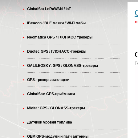
GlobalSat LoRaWAN / IoT
iBeacon / BLE маяки / Wi-Fi хабы
Neomatica GPS / ГЛОНАСС трекеры
Duotec GPS / ГЛОНАСС-трекеры
П
GALILEOSKY: GPS / GLONASS-трекеры
GPS-трекеры закладки
GlobalSat: GPS-приёмники
Mielta: GPS / GLONASS-трекеры
Датчики уровня топлива
OEM GPS-модули и патч антенны