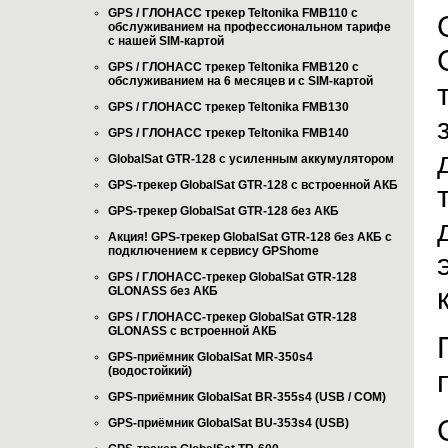
GPS / ГЛОНАСС трекер Teltonika FMB110 с
обслуживанием на профессиональном тарифе
с нашей SIM-картой
GPS / ГЛОНАСС трекер Teltonika FMB120 с
обслуживанием на 6 месяцев и с SIM-картой
GPS / ГЛОНАСС трекер Teltonika FMB130
GPS / ГЛОНАСС трекер Teltonika FMB140
GlobalSat GTR-128 с усиленным аккумулятором
GPS-трекер GlobalSat GTR-128 с встроенной АКБ
GPS-трекер GlobalSat GTR-128 без АКБ
Акция! GPS-трекер GlobalSat GTR-128 без АКБ с
подключением к сервису GPShome
GPS / ГЛОНАСС-трекер GlobalSat GTR-128
GLONASS без АКБ
GPS / ГЛОНАСС-трекер GlobalSat GTR-128
GLONASS с встроенной АКБ
GPS-приёмник GlobalSat MR-350s4
(водостойкий)
GPS-приёмник GlobalSat BR-355s4 (USB / COM)
GPS-приёмник GlobalSat BU-353s4 (USB)