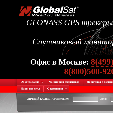
GLONASS GPS трекеры.
Спутниковый монитори
8(499
Офис в Москве:
8(800)500-9
Оборудование
Мониторинг транспорта
Навигация в помещ
Наши проекты
О компании
ЛИЧНЫЙ
КАБИНЕТ GPSHOME.RU
логин