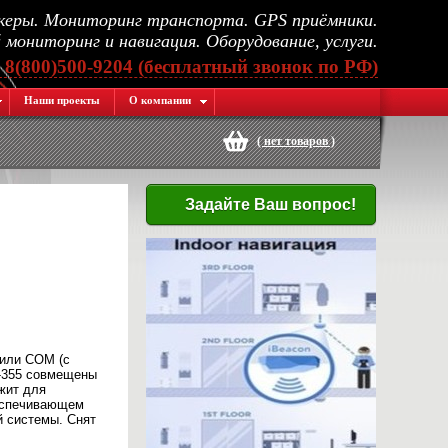
еры. Мониторинг транспорта. GPS приёмники.
мониторинг и навигация. Оборудование, услуги.
, 8(800)500-9204 (бесплатный звонок по РФ)
Наши проекты
О компании
(
нет товаров
)
Задайте Ваш вопрос!
 или COM (с
R-355 совмещены
жит для
еспечивающем
й системы. Снят