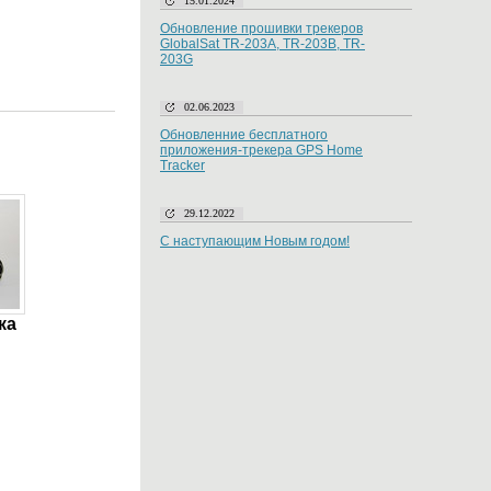
15.01.2024
Обновление прошивки трекеров
GlobalSat TR-203A, TR-203B, TR-
203G
02.06.2023
Обновленние бесплатного
приложения-трекера GPS Home
Tracker
29.12.2022
С наступающим Новым годом!
ка