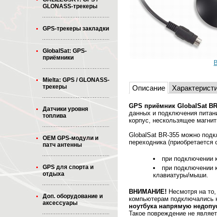
GLONASS-трекеры
GPS-трекеры закладки
GlobalSat: GPS-
приёмники
В
Mielta: GPS / GLONASS-
трекеры
Описание
Характерист
GPS приёмник GlobalSat BR
Датчики уровня
данных и подключения питани
топлива
корпус, нескользящее магнит
GlobalSat BR-355 можно под
OEM GPS-модули и
переходника (приобретается 
патч антенны
при подключении 
GPS для спорта и
при подключении 
отдыха
клавиатуры/мыши.
ВНИМАНИЕ!
Несмотря на то,
Доп. оборудование и
компьютерам подключались 
аксессуары
ноутбука напрямую недопу
Такое повреждение не являет