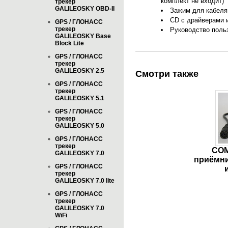
комплект не входит)
трекер
GALILEOSKY OBD-II
Зажим для кабеля 
CD с драйверами 
GPS / ГЛОНАСС
трекер
Руководство польз
GALILEOSKY Base
Block Lite
GPS / ГЛОНАСС
трекер
GALILEOSKY 2.5
Смотри также
GPS / ГЛОНАСС
трекер
GALILEOSKY 5.1
GPS / ГЛОНАСС
трекер
GALILEOSKY 5.0
GPS / ГЛОНАСС
трекер
COM
GALILEOSKY 7.0
приёмни
GPS / ГЛОНАСС
трекер
GALILEOSKY 7.0 lite
GPS / ГЛОНАСС
трекер
GALILEOSKY 7.0
WiFi