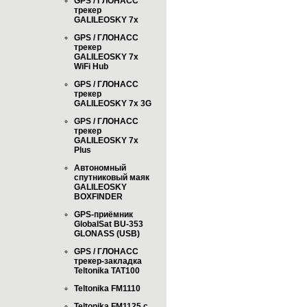
GPS / ГЛОНАСС
трекер
GALILEOSKY 7x
GPS / ГЛОНАСС
трекер
GALILEOSKY 7x
WiFi Hub
GPS / ГЛОНАСС
трекер
GALILEOSKY 7x 3G
GPS / ГЛОНАСС
трекер
GALILEOSKY 7x
Plus
Автономный
спутниковый маяк
GALILEOSKY
BOXFINDER
GPS-приёмник
GlobalSat BU-353
GLONASS (USB)
GPS / ГЛОНАСС
трекер-закладка
Teltonika TAT100
Teltonika FM1110
Teltonika FM1125 с