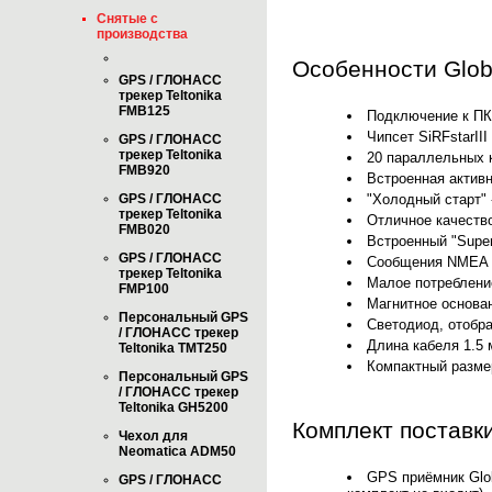
Снятые с
производства
Особенности Glob
GPS / ГЛОНАСС
трекер Teltonika
FMB125
Подключение к ПК
Чипсет SiRFstarIII
GPS / ГЛОНАСС
трекер Teltonika
20 параллельных к
FMB920
Встроенная актив
"Холодный старт" 
GPS / ГЛОНАСС
трекер Teltonika
Отличное качество
FMB020
Встроенный "Supe
GPS / ГЛОНАСС
Сообщения NMEA 0
трекер Teltonika
Малое потребление
FMP100
Магнитное основа
Персональный GPS
Светодиод, отобр
/ ГЛОНАСС трекер
Длина кабеля 1.5 
Teltonika TMT250
Компактный размер
Персональный GPS
/ ГЛОНАСС трекер
Teltonika GH5200
Комплект поставки
Чехол для
Neomatica ADM50
GPS приёмник Glob
GPS / ГЛОНАСС