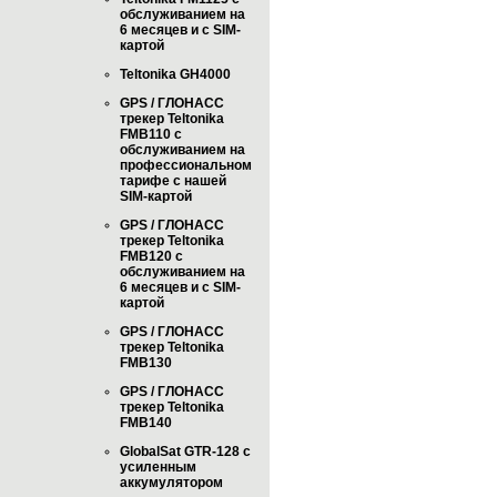
обслуживанием на
6 месяцев и с SIM-
картой
Teltonika GH4000
GPS / ГЛОНАСС
трекер Teltonika
FMB110 с
обслуживанием на
профессиональном
тарифе с нашей
SIM-картой
GPS / ГЛОНАСС
трекер Teltonika
FMB120 с
обслуживанием на
6 месяцев и с SIM-
картой
GPS / ГЛОНАСС
трекер Teltonika
FMB130
GPS / ГЛОНАСС
трекер Teltonika
FMB140
GlobalSat GTR-128 с
усиленным
аккумулятором