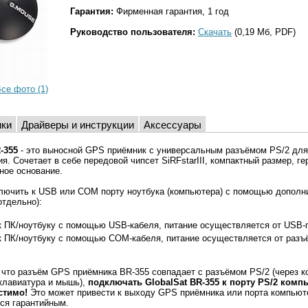
Гарантия:
Фирменная гарантия, 1 год
Руководство пользователя:
Скачать
(0,19 Мб, PDF)
се фото (1)
ики
Драйверы и инструкции
Аксессуары
-355
- это выносной GPS приёмник с универсальным разъёмом PS/2 для
я. Сочетает в себе передовой чипсет SiRFstarIII, компактный размер, г
ное основание.
ключить к USB или COM порту ноутбука (компьютера) с помощью дополн
отдельно):
к ПК/ноутбуку с помощью USB-кабеля, питание осуществляется от USB-
к ПК/ноутбуку с помощью COM-кабеля, питание осуществляется от разъ
 что разъём GPS приёмника BR-355 совпадает с разъёмом PS/2 (через к
клавиатура и мышь),
подключать GlobalSat BR-355 к порту PS/2 комп
стимо!
Это может привести к выходу GPS приёмника или порта компьюте
ся гарантийным.