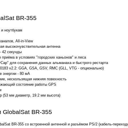
alSat BR-355
 и ноутбукам
аналов, All-in-View
ная высокочувствительная антенна
- 42 секунды
 приёма в условиях "городских каньонов" и леса
rCap" для сохранения данных альманаха и быстрого рестарта
183 v2.2: GGA, GSA, GSV, RMC (GLL, VTG - опционально)
 энергии - 80 мА
ние, нескользящая нижняя повехность
ажающий состояние работы GPS
м
 (53 мм диаметр, 19.2 мм высота)
 GlobalSat BR-355
alSat BR-355 со встроенной антенной и разъёмом PS/2 (кабель-переход