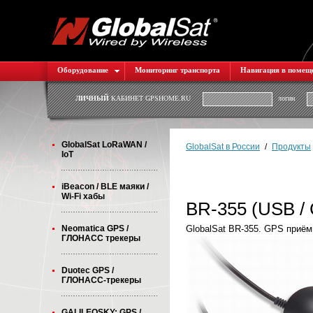
Оборудование
Мониторинг транспорта
Навигация в помещ
ЛИЧНЫЙ
КАБИНЕТ GPSHOME.RU
логин
GlobalSat LoRaWAN /
GlobalSat в России
/
Продукты
IoT
iBeacon / BLE маяки /
Wi-Fi хабы
BR-355 (USB /
Neomatica GPS /
GlobalSat BR-355. GPS приё
ГЛОНАСС трекеры
Duotec GPS /
ГЛОНАСС-трекеры
GALILEOSKY: GPS /