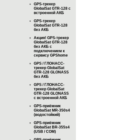
GPS-трекер
GlobalSat GTR-128 с
встроенной АКБ
GPS-трекер
GlobalSat GTR-128
без АКБ
Акция! GPS-трекер
GlobalSat GTR-128
без АКБ с
подключением к
сервису GPShome
GPS / ГЛОНАСС-
трекер GlobalSat
GTR-128 GLONASS
без АКБ
GPS / ГЛОНАСС-
трекер GlobalSat
GTR-128 GLONASS
с встроенной АКБ
GPS-приёмник
GlobalSat MR-350s4
(водостойкий)
GPS-приёмник
GlobalSat BR-355s4
(USB / COM)
GPS-приёмник