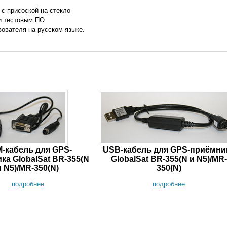
с присоской на стекло
и тестовым ПО
ователя на русском языке.
-кабель для GPS-
USB-кабель для GPS-приёмни
ка GlobalSat BR-355(N
GlobalSat BR-355(N и N5)/MR-
и N5)/MR-350(N)
350(N)
подробнее
подробнее