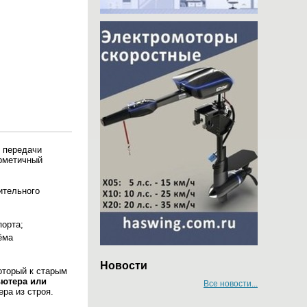
 передачи
ерметичный
ительного
порта;
ёма
Новости
оторый к старым
ьютера или
Все новости...
ра из строя.