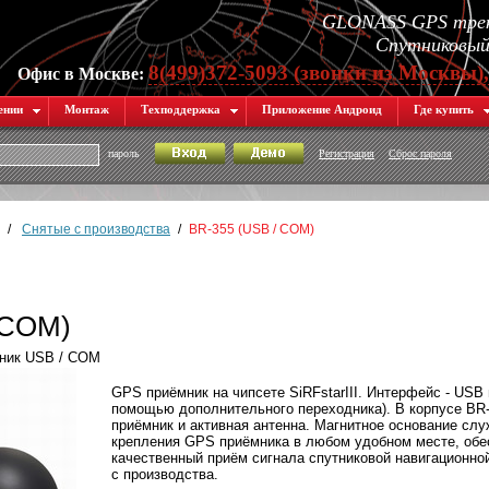
GLONASS GPS трек
Спутниковый 
8(499)372-5093 (звонки из Москвы)
Офис в Москве:
ении
Монтаж
Техподдержка
Приложение Андроид
Где купить
пароль
Регистрация
Сброс пароля
/
Снятые с производства
/
BR-355 (USB / COM)
 COM)
мник USB / COM
GPS приёмник на чипсете SiRFstarIII. Интерфейс - USB
помощью дополнительного переходника). В корпусе B
приёмник и активная антенна. Магнитное основание слу
крепления GPS приёмника в любом удобном месте, об
качественный приём сигнала спутниковой навигационно
с производства.