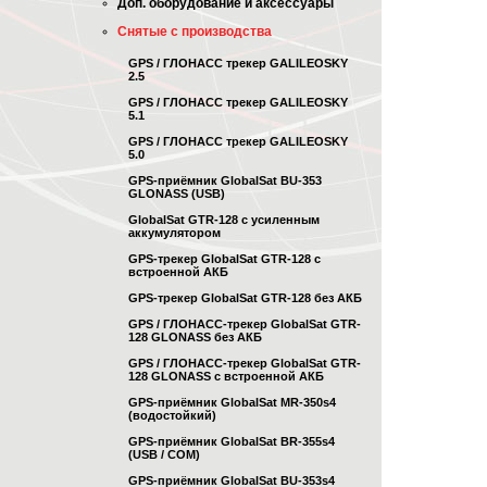
Доп. оборудование и аксессуары
Снятые с производства
GPS / ГЛОНАСС трекер GALILEOSKY
2.5
GPS / ГЛОНАСС трекер GALILEOSKY
5.1
GPS / ГЛОНАСС трекер GALILEOSKY
5.0
GPS-приёмник GlobalSat BU-353
GLONASS (USB)
GlobalSat GTR-128 с усиленным
аккумулятором
GPS-трекер GlobalSat GTR-128 с
встроенной АКБ
GPS-трекер GlobalSat GTR-128 без АКБ
GPS / ГЛОНАСС-трекер GlobalSat GTR-
128 GLONASS без АКБ
GPS / ГЛОНАСС-трекер GlobalSat GTR-
128 GLONASS с встроенной АКБ
GPS-приёмник GlobalSat MR-350s4
(водостойкий)
GPS-приёмник GlobalSat BR-355s4
(USB / COM)
GPS-приёмник GlobalSat BU-353s4