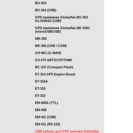
BU-303
BU-353 (USB)
GPS-приёмник GlobalSat BU-353
GLONASS (USB)
GPS-приёмник GlobalSat ND-105C
(microUSB/USB)
MR-350
BR-355 (USB / COM)
GH-801 (G-NAVI)
GV-370 АВТОСПУТНИК
BC-337 (Compact Flash)
ET-314 GPS Engine Board
ET-316A
ET-318
ET-332
EM-406A (TTL)
EM-408
EM-411 (USB)
EM-411 (RS-232)
USB кабель для GPS трекера GlobalSat