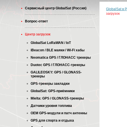
Cервисный центр GlobalSat (Россия)
GlobalSat в 
загрузок
Вопрос-ответ
Центр загрузок
GlobalSat LoRaWAN / IoT
iBeacon / BLE маяки / Wi-Fi хабы
Neomatica GPS / ГЛОНАСС трекеры
Duotec GPS / ГЛОНАСС-трекеры
GALILEOSKY: GPS / GLONASS-
трекеры
GPS-трекеры закладки
GlobalSat: GPS-приёмники
Mielta: GPS / GLONASS-трекеры
Датчики уровня топлива
OEM GPS-модули и патч антенны
GPS для спорта и отдыха