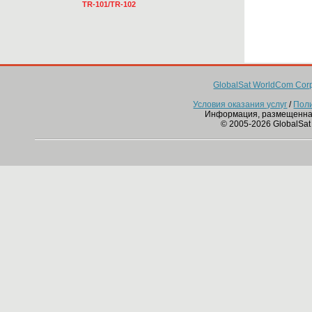
TR-101/TR-102
GlobalSat WorldCom Corp
Условия оказания услуг
/
Пол
Информация, размещенна
© 2005-2026 GlobalSat