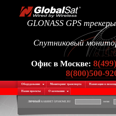
GLONASS GPS трекеры.
Спутниковый монитори
8(499
Офис в Москве:
8(800)500-9
Оборудование
Мониторинг транспорта
Навигация в помещ
Наши проекты
О компании
ЛИЧНЫЙ
КАБИНЕТ GPSHOME.RU
логин