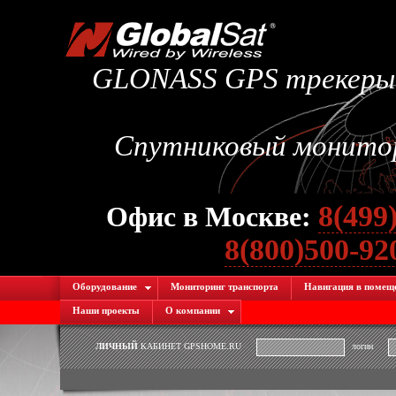
GLONASS GPS трекеры.
Спутниковый монитори
8(499
Офис в Москве:
8(800)500-9
Оборудование
Мониторинг транспорта
Навигация в помещ
Наши проекты
О компании
ЛИЧНЫЙ
КАБИНЕТ GPSHOME.RU
логин