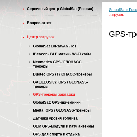
Cервисный центр GlobalSat (Россия)
GlobalSat в Рос
загрузок
Вопрос-ответ
GPS-тр
Центр загрузок
GlobalSat LoRaWAN / IoT
iBeacon / BLE маяки / Wi-Fi хабы
Neomatica GPS / ГЛОНАСС
трекеры
Duotec GPS / ГЛОНАСС-трекеры
GALILEOSKY: GPS / GLONASS-
трекеры
GPS-трекеры закладки
GlobalSat: GPS-приёмники
Mielta: GPS / GLONASS-трекеры
Датчики уровня топлива
OEM GPS-модули и патч антенны
GPS для спорта и отдыха