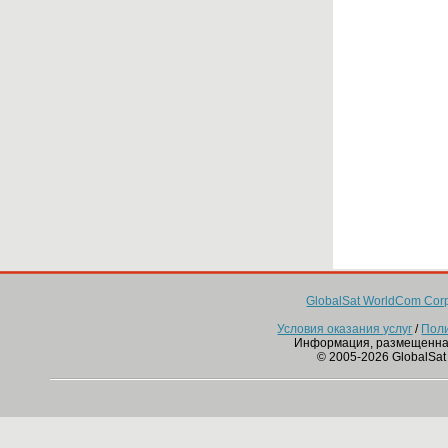
GlobalSat WorldCom Corp
Условия оказания услуг
/
Пол
Информация, размещенна
© 2005-2026 GlobalSat