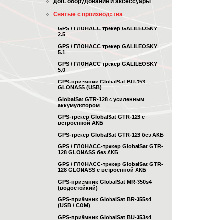
Доп. оборудование и аксессуары
Снятые с производства
GPS / ГЛОНАСС трекер GALILEOSKY
2.5
GPS / ГЛОНАСС трекер GALILEOSKY
5.1
GPS / ГЛОНАСС трекер GALILEOSKY
5.0
GPS-приёмник GlobalSat BU-353
GLONASS (USB)
GlobalSat GTR-128 с усиленным
аккумулятором
GPS-трекер GlobalSat GTR-128 с
встроенной АКБ
GPS-трекер GlobalSat GTR-128 без АКБ
GPS / ГЛОНАСС-трекер GlobalSat GTR-
128 GLONASS без АКБ
GPS / ГЛОНАСС-трекер GlobalSat GTR-
128 GLONASS с встроенной АКБ
GPS-приёмник GlobalSat MR-350s4
(водостойкий)
GPS-приёмник GlobalSat BR-355s4
(USB / COM)
GPS-приёмник GlobalSat BU-353s4