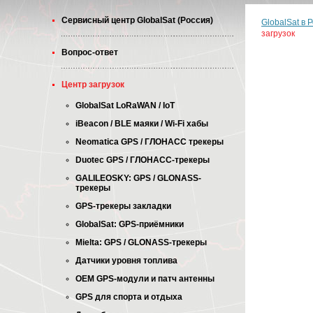
Cервисный центр GlobalSat (Россия)
GlobalSat в 
загрузок
Вопрос-ответ
Центр загрузок
GlobalSat LoRaWAN / IoT
iBeacon / BLE маяки / Wi-Fi хабы
Neomatica GPS / ГЛОНАСС трекеры
Duotec GPS / ГЛОНАСС-трекеры
GALILEOSKY: GPS / GLONASS-
трекеры
GPS-трекеры закладки
GlobalSat: GPS-приёмники
Mielta: GPS / GLONASS-трекеры
Датчики уровня топлива
OEM GPS-модули и патч антенны
GPS для спорта и отдыха