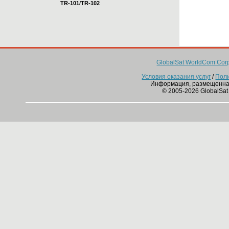
TR-101/TR-102
GlobalSat WorldCom Corp
Условия оказания услуг
/
Пол
Информация, размещенна
© 2005-2026 GlobalSat