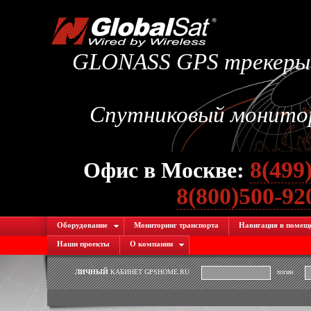
GLONASS GPS трекеры.
Спутниковый монитори
8(499
Офис в Москве:
8(800)500-9
Оборудование
Мониторинг транспорта
Навигация в помещ
Наши проекты
О компании
ЛИЧНЫЙ
КАБИНЕТ GPSHOME.RU
логин