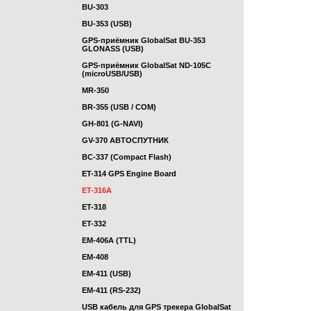
BU-303
BU-353 (USB)
GPS-приёмник GlobalSat BU-353
GLONASS (USB)
GPS-приёмник GlobalSat ND-105C
(microUSB/USB)
MR-350
BR-355 (USB / COM)
GH-801 (G-NAVI)
GV-370 АВТОСПУТНИК
BC-337 (Compact Flash)
ET-314 GPS Engine Board
ET-316A
ET-318
ET-332
EM-406A (TTL)
EM-408
EM-411 (USB)
EM-411 (RS-232)
USB кабель для GPS трекера GlobalSat