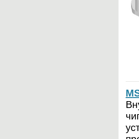
MS
Вн
чи
ус
пр