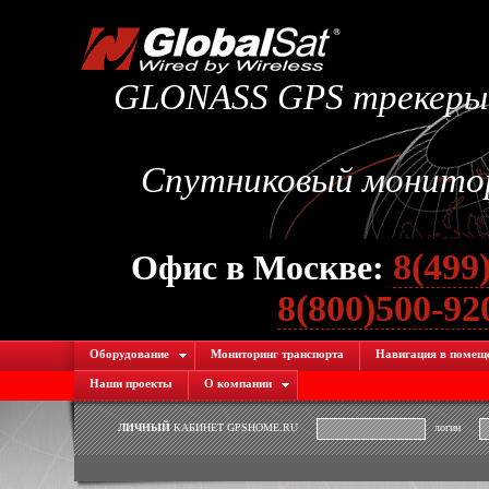
GLONASS GPS трекеры.
Спутниковый монитори
8(499
Офис в Москве:
8(800)500-9
Оборудование
Мониторинг транспорта
Навигация в помещ
Наши проекты
О компании
ЛИЧНЫЙ
КАБИНЕТ GPSHOME.RU
логин