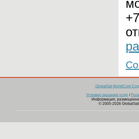
м
+7
от
pa
Со
GlobalSat WorldCom Corp
Условия оказания услуг
/
Пол
Информация, размещенна
© 2005-2026 GlobalSat