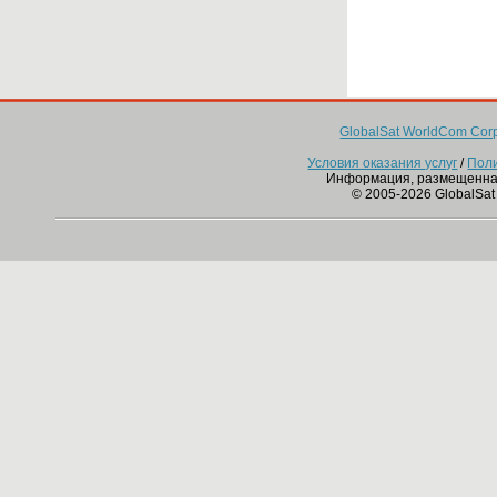
GlobalSat WorldCom Corp
Условия оказания услуг
/
Пол
Информация, размещенна
© 2005-2026 GlobalSat