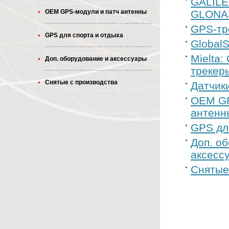
GALILE
OEM GPS-модули и патч антенны
GLONA
GPS-тр
GPS для спорта и отдыха
Global
Mielta
Доп. оборудование и аксессуары
трекер
Снятые с производства
Датчик
OEM GP
антенн
GPS дл
Доп. о
аксесс
Снятые