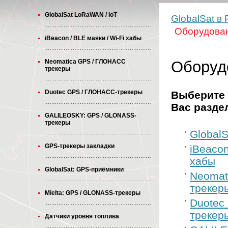
GlobalSat LoRaWAN / IoT
GlobalSat в
Оборудова
iBeacon / BLE маяки / Wi-Fi хабы
Neomatica GPS / ГЛОНАСС
Оборуд
трекеры
Duotec GPS / ГЛОНАСС-трекеры
Выберите
Вас разде
GALILEOSKY: GPS / GLONASS-
трекеры
Global
GPS-трекеры закладки
iBeacon
хабы
GlobalSat: GPS-приёмники
Neomat
трекер
Mielta: GPS / GLONASS-трекеры
Duotec
трекер
Датчики уровня топлива