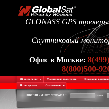
GLONASS GPS трекеры.
Спутниковый монитори
8(499
Офис в Москве:
8(800)500-9
Оборудование
Мониторинг транспорта
Навигация в помещ
Наши проекты
О компании
ЛИЧНЫЙ
КАБИНЕТ GPSHOME.RU
логин