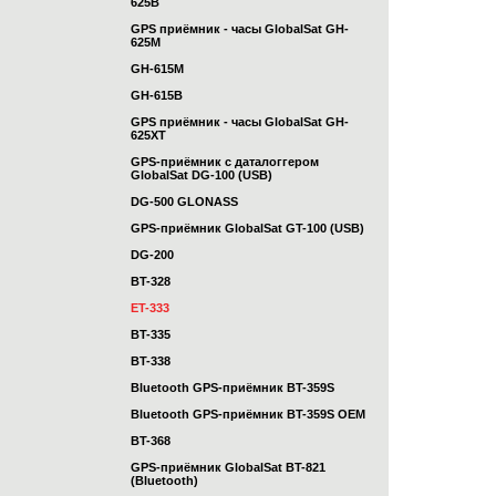
625B
GPS приёмник - часы GlobalSat GH-
625M
GH-615M
GH-615B
GPS приёмник - часы GlobalSat GH-
625XT
GPS-приёмник с даталоггером
GlobalSat DG-100 (USB)
DG-500 GLONASS
GPS-приёмник GlobalSat GT-100 (USB)
DG-200
BT-328
ET-333
BT-335
BT-338
Bluetooth GPS-приёмник BT-359S
Bluetooth GPS-приёмник BT-359S OEM
BT-368
GPS-приёмник GlobalSat BT-821
(Bluetooth)