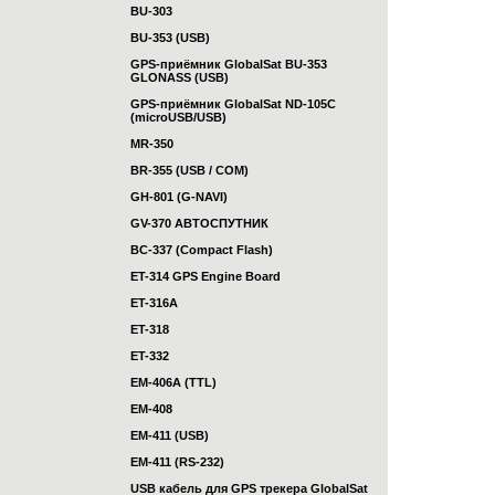
BU-303
BU-353 (USB)
GPS-приёмник GlobalSat BU-353
GLONASS (USB)
GPS-приёмник GlobalSat ND-105C
(microUSB/USB)
MR-350
BR-355 (USB / COM)
GH-801 (G-NAVI)
GV-370 АВТОСПУТНИК
BC-337 (Compact Flash)
ET-314 GPS Engine Board
ET-316A
ET-318
ET-332
EM-406A (TTL)
EM-408
EM-411 (USB)
EM-411 (RS-232)
USB кабель для GPS трекера GlobalSat