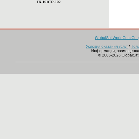
TR-101/TR-102
GlobalSat WorldCom Corp
Условия оказания услуг
/
Пол
Информация, размещенна
© 2005-2026 GlobalSat