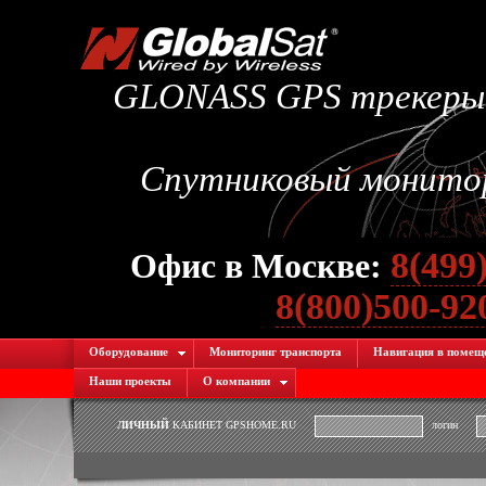
GLONASS GPS трекеры.
Спутниковый монитори
8(499
Офис в Москве:
8(800)500-9
Оборудование
Мониторинг транспорта
Навигация в помещ
Наши проекты
О компании
ЛИЧНЫЙ
КАБИНЕТ GPSHOME.RU
логин