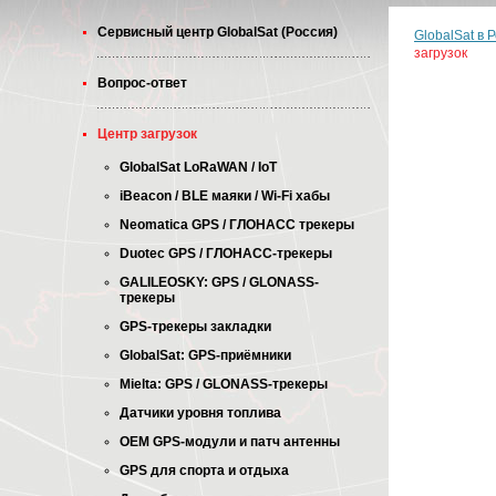
Cервисный центр GlobalSat (Россия)
GlobalSat в 
загрузок
Вопрос-ответ
Центр загрузок
GlobalSat LoRaWAN / IoT
iBeacon / BLE маяки / Wi-Fi хабы
Neomatica GPS / ГЛОНАСС трекеры
Duotec GPS / ГЛОНАСС-трекеры
GALILEOSKY: GPS / GLONASS-
трекеры
GPS-трекеры закладки
GlobalSat: GPS-приёмники
Mielta: GPS / GLONASS-трекеры
Датчики уровня топлива
OEM GPS-модули и патч антенны
GPS для спорта и отдыха