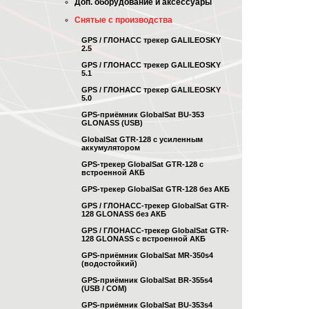
Доп. оборудование и аксессуары
Снятые с производства
GPS / ГЛОНАСС трекер GALILEOSKY
2.5
GPS / ГЛОНАСС трекер GALILEOSKY
5.1
GPS / ГЛОНАСС трекер GALILEOSKY
5.0
GPS-приёмник GlobalSat BU-353
GLONASS (USB)
GlobalSat GTR-128 с усиленным
аккумулятором
GPS-трекер GlobalSat GTR-128 с
встроенной АКБ
GPS-трекер GlobalSat GTR-128 без АКБ
GPS / ГЛОНАСС-трекер GlobalSat GTR-
128 GLONASS без АКБ
GPS / ГЛОНАСС-трекер GlobalSat GTR-
128 GLONASS с встроенной АКБ
GPS-приёмник GlobalSat MR-350s4
(водостойкий)
GPS-приёмник GlobalSat BR-355s4
(USB / COM)
GPS-приёмник GlobalSat BU-353s4