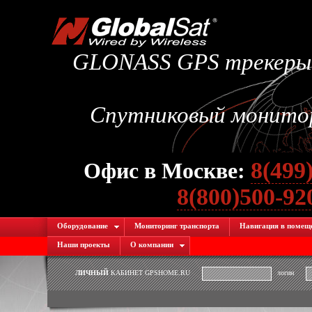
GLONASS GPS трекеры.
Спутниковый монитори
8(499
Офис в Москве:
8(800)500-9
Оборудование
Мониторинг транспорта
Навигация в помещ
Наши проекты
О компании
ЛИЧНЫЙ
КАБИНЕТ GPSHOME.RU
логин