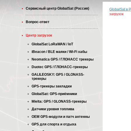
Cервисный центр GlobalSat (Россия)
GlobalSat в 
загрузок
Вопрос-ответ
Центр загрузок
GlobalSat LoRaWAN / IoT
iBeacon / BLE маяки / Wi-Fi хабы
Neomatica GPS / ГЛОНАСС трекеры
Duotec GPS / ГЛОНАСС-трекеры
GALILEOSKY: GPS / GLONASS-
трекеры
GPS-трекеры закладки
GlobalSat: GPS-приёмники
Mielta: GPS / GLONASS-трекеры
Датчики уровня топлива
OEM GPS-модули и патч антенны
GPS для спорта и отдыха