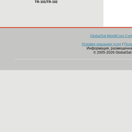
TR-101/TR-102
GlobalSat WorldCom Corp
Условия оказания услуг
/
Пол
Информация, размещенна
© 2005-2026 GlobalSat