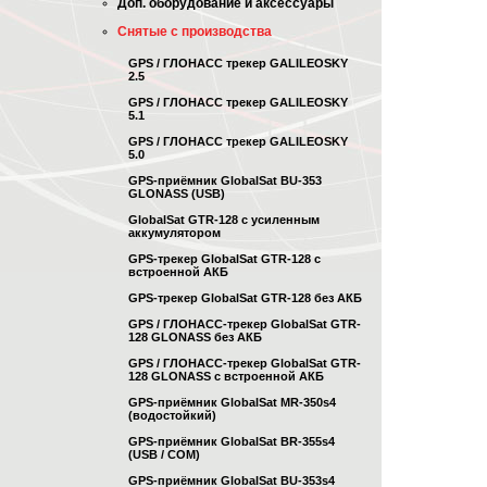
Доп. оборудование и аксессуары
Снятые с производства
GPS / ГЛОНАСС трекер GALILEOSKY
2.5
GPS / ГЛОНАСС трекер GALILEOSKY
5.1
GPS / ГЛОНАСС трекер GALILEOSKY
5.0
GPS-приёмник GlobalSat BU-353
GLONASS (USB)
GlobalSat GTR-128 с усиленным
аккумулятором
GPS-трекер GlobalSat GTR-128 с
встроенной АКБ
GPS-трекер GlobalSat GTR-128 без АКБ
GPS / ГЛОНАСС-трекер GlobalSat GTR-
128 GLONASS без АКБ
GPS / ГЛОНАСС-трекер GlobalSat GTR-
128 GLONASS с встроенной АКБ
GPS-приёмник GlobalSat MR-350s4
(водостойкий)
GPS-приёмник GlobalSat BR-355s4
(USB / COM)
GPS-приёмник GlobalSat BU-353s4