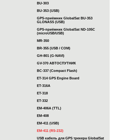
BU-303
BU-353 (USB)
GPS-приёмник GlobalSat BU-353
GLONASS (USB)
GPS-приёмник GlobalSat ND-105C
(microUSB/USB)
MR-350
BR-355 (USB / COM)
GH-801 (G-NAVI)
GV-370 АВТОСПУТНИК
BC-337 (Compact Flash)
ET-314 GPS Engine Board
ET-316A
ET-318
ET-332
EM-406A (TTL)
EM-408
EM-411 (USB)
EM-411 (RS-232)
USB кабель для GPS трекера GlobalSat