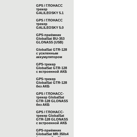
GPS / ГЛОНАСС
трекер
GALILEOSKY 5.1
GPS / ГЛОНАСС
трекер
GALILEOSKY 5.0
GPS-приёмник
GlobalSat BU-353
GLONASS (USB)
GlobalSat GTR-128
с усиленным
аккумулятором
GPS-трекер
GlobalSat GTR-128
с встроенной АКБ
GPS-трекер
GlobalSat GTR-128
без АКБ
GPS / ГЛОНАСС-
трекер GlobalSat
GTR-128 GLONASS
без АКБ
GPS / ГЛОНАСС-
трекер GlobalSat
GTR-128 GLONASS
с встроенной АКБ
GPS-приёмник
GlobalSat MR-350s4