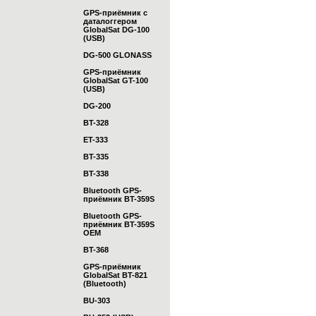
GPS-приёмник с
даталоггером
GlobalSat DG-100
(USB)
DG-500 GLONASS
GPS-приёмник
GlobalSat GT-100
(USB)
DG-200
BT-328
ET-333
BT-335
BT-338
Bluetooth GPS-
приёмник BT-359S
Bluetooth GPS-
приёмник BT-359S
OEM
BT-368
GPS-приёмник
GlobalSat BT-821
(Bluetooth)
BU-303