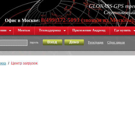
GLONASS GPS трек
Спутниковый 
8(499)372-5093 (звонки из Москвы)
Офис в Москве:
ении
Монтаж
Техподдержка
Приложение Андроид
Где купить
пароль
Регистрация
Сброс пароля
жка
/
Центр загрузок