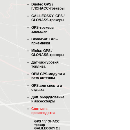
Duotec GPS /
ГЛОНАСС-трекеры
GALILEOSKY: GPS /
GLONASS-трекеры
GPS-трекеры
закладки
GlobalSat: GPS-
приёмники
Mielta: GPS /
GLONASS-трекеры
Датчики уровня
топлива
OEM GPS-модули и
патч антенны
GPS для спорта и
отдыха
Доп. оборудование
и аксессуары
Снятые с
производства
GPS / ГЛОНАСС
трекер
GALILEOSKY 2.5