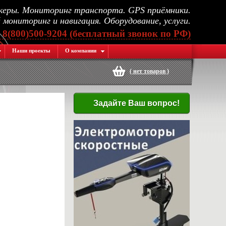
еры. Мониторинг транспорта. GPS приёмники.
мониторинг и навигация. Оборудование, услуги.
, 8(800)500-9204 (бесплатный звонок по РФ)
Наши проекты
О компании
(
нет товаров
)
Задайте Ваш вопрос!