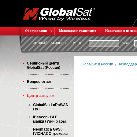
Оборудование
Мониторинг транспорта
Навигация в помещ
ЛИЧНЫЙ
КАБИНЕТ GPSHOME.RU
логин
Cервисный центр
GlobalSat в России
/
Техподдер
GlobalSat (Россия)
Вопрос-ответ
Центр загрузок
GlobalSat LoRaWAN
/ IoT
iBeacon / BLE
маяки / Wi-Fi хабы
Neomatica GPS /
ГЛОНАСС трекеры