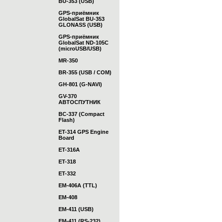
BU-353 (USB)
GPS-приёмник
GlobalSat BU-353
GLONASS (USB)
GPS-приёмник
GlobalSat ND-105C
(microUSB/USB)
MR-350
BR-355 (USB / COM)
GH-801 (G-NAVI)
GV-370
АВТОСПУТНИК
BC-337 (Compact
Flash)
ET-314 GPS Engine
Board
ET-316A
ET-318
ET-332
EM-406A (TTL)
EM-408
EM-411 (USB)
EM-411 (RS-232)