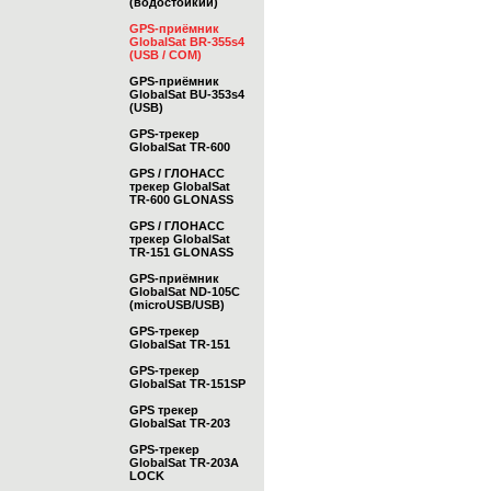
(водостойкий)
GPS-приёмник
GlobalSat BR-355s4
(USB / COM)
GPS-приёмник
GlobalSat BU-353s4
(USB)
GPS-трекер
GlobalSat TR-600
GPS / ГЛОНАСС
трекер GlobalSat
TR-600 GLONASS
GPS / ГЛОНАСС
трекер GlobalSat
TR-151 GLONASS
GPS-приёмник
GlobalSat ND-105C
(microUSB/USB)
GPS-трекер
GlobalSat TR-151
GPS-трекер
GlobalSat TR-151SP
GPS трекер
GlobalSat TR-203
GPS-трекер
GlobalSat TR-203А
LOCK