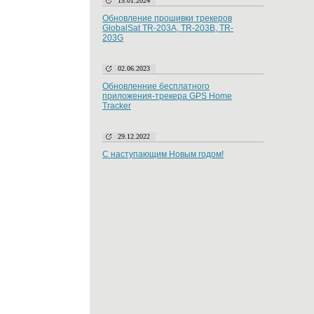
15.01.2024
Обновление прошивки трекеров
GlobalSat TR-203A, TR-203B, TR-
203G
02.06.2023
Обновленние бесплатного
приложения-трекера GPS Home
Tracker
29.12.2022
С наступающим Новым годом!