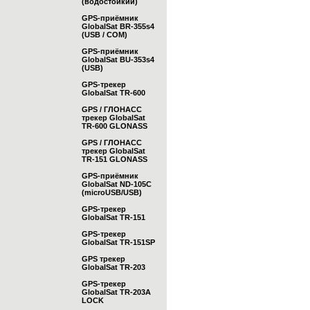
(водостойкий)
GPS-приёмник
GlobalSat BR-355s4
(USB / COM)
GPS-приёмник
GlobalSat BU-353s4
(USB)
GPS-трекер
GlobalSat TR-600
GPS / ГЛОНАСС
трекер GlobalSat
TR-600 GLONASS
GPS / ГЛОНАСС
трекер GlobalSat
TR-151 GLONASS
GPS-приёмник
GlobalSat ND-105C
(microUSB/USB)
GPS-трекер
GlobalSat TR-151
GPS-трекер
GlobalSat TR-151SP
GPS трекер
GlobalSat TR-203
GPS-трекер
GlobalSat TR-203А
LOCK