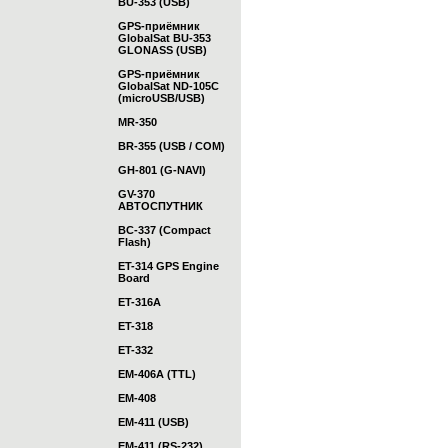
BU-353 (USB)
GPS-приёмник
GlobalSat BU-353
GLONASS (USB)
GPS-приёмник
GlobalSat ND-105C
(microUSB/USB)
MR-350
BR-355 (USB / COM)
GH-801 (G-NAVI)
GV-370
АВТОСПУТНИК
BC-337 (Compact
Flash)
ET-314 GPS Engine
Board
ET-316A
ET-318
ET-332
EM-406A (TTL)
EM-408
EM-411 (USB)
EM-411 (RS-232)