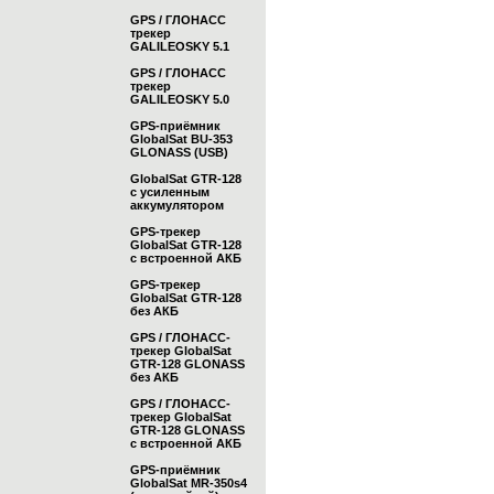
GPS / ГЛОНАСС
трекер
GALILEOSKY 5.1
GPS / ГЛОНАСС
трекер
GALILEOSKY 5.0
GPS-приёмник
GlobalSat BU-353
GLONASS (USB)
GlobalSat GTR-128
с усиленным
аккумулятором
GPS-трекер
GlobalSat GTR-128
с встроенной АКБ
GPS-трекер
GlobalSat GTR-128
без АКБ
GPS / ГЛОНАСС-
трекер GlobalSat
GTR-128 GLONASS
без АКБ
GPS / ГЛОНАСС-
трекер GlobalSat
GTR-128 GLONASS
с встроенной АКБ
GPS-приёмник
GlobalSat MR-350s4