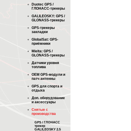
Duotec GPS /
ГЛОНАСС-трекеры
GALILEOSKY: GPS /
GLONASS-трекеры
GPS-трекеры
закладки
GlobalSat: GPS-
приёмники
Mielta: GPS /
GLONASS-трекеры
Датчики уровня
топлива
OEM GPS-модули и
патч антенны
GPS для спорта и
отдыха
Доп. оборудование
и аксессуары
Снятые с
производства
GPS / ГЛОНАСС
трекер
GALILEOSKY 2.5