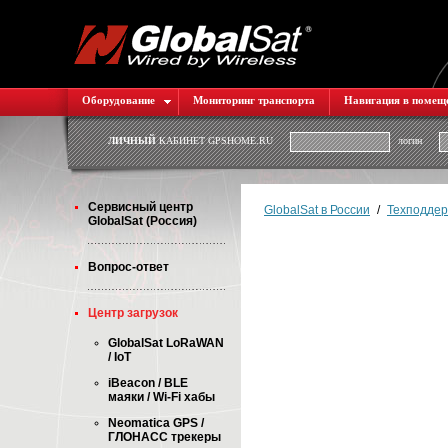
Оборудование
Мониторинг транспорта
Навигация в помещ
ЛИЧНЫЙ
КАБИНЕТ GPSHOME.RU
логин
Cервисный центр
GlobalSat в России
/
Техподдер
GlobalSat (Россия)
Вопрос-ответ
Центр загрузок
GlobalSat LoRaWAN
/ IoT
iBeacon / BLE
маяки / Wi-Fi хабы
Neomatica GPS /
ГЛОНАСС трекеры