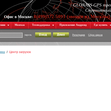
GLONASS GPS трек
Спутниковый 
8(499)372-5093 (звонки из Москвы)
Офис в Москве:
ении
Монтаж
Техподдержка
Приложение Андроид
Где купить
пароль
Регистрация
Сброс пароля
жка
/
Центр загрузок