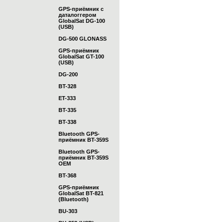
GPS-приёмник с
даталоггером
GlobalSat DG-100
(USB)
DG-500 GLONASS
GPS-приёмник
GlobalSat GT-100
(USB)
DG-200
BT-328
ET-333
BT-335
BT-338
Bluetooth GPS-
приёмник BT-359S
Bluetooth GPS-
приёмник BT-359S
OEM
BT-368
GPS-приёмник
GlobalSat BT-821
(Bluetooth)
BU-303