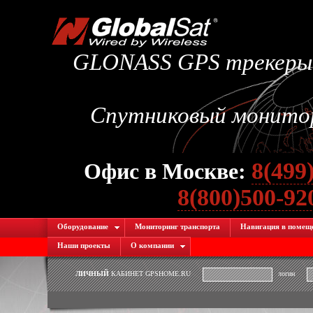
GLONASS GPS трекеры.
Спутниковый монитори
8(499
Офис в Москве:
8(800)500-9
Оборудование
Мониторинг транспорта
Навигация в помещ
Наши проекты
О компании
ЛИЧНЫЙ
КАБИНЕТ GPSHOME.RU
логин