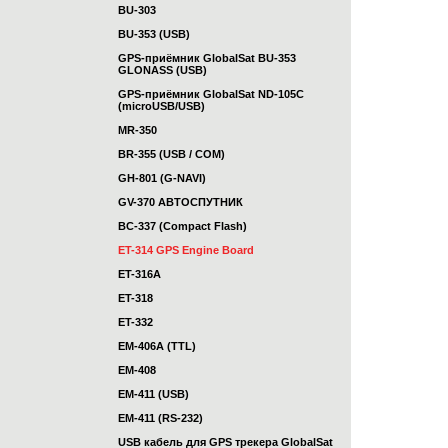
BU-303
BU-353 (USB)
GPS-приёмник GlobalSat BU-353
GLONASS (USB)
GPS-приёмник GlobalSat ND-105C
(microUSB/USB)
MR-350
BR-355 (USB / COM)
GH-801 (G-NAVI)
GV-370 АВТОСПУТНИК
BC-337 (Compact Flash)
ET-314 GPS Engine Board
ET-316A
ET-318
ET-332
EM-406A (TTL)
EM-408
EM-411 (USB)
EM-411 (RS-232)
USB кабель для GPS трекера GlobalSat