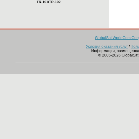
TR-101/TR-102
GlobalSat WorldCom Corp
Условия оказания услуг
/
Пол
Информация, размещенна
© 2005-2026 GlobalSat