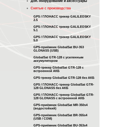
Доп. оборудование и аксессуары
Снятые с производства
GPS / ГЛОНАСС трекер GALILEOSKY
2.5
GPS / ГЛОНАСС трекер GALILEOSKY
5.1
GPS / ГЛОНАСС трекер GALILEOSKY
5.0
GPS-приёмник GlobalSat BU-353
GLONASS (USB)
GlobalSat GTR-128 с усиленным
аккумулятором
GPS-трекер GlobalSat GTR-128 с
встроенной АКБ
GPS-трекер GlobalSat GTR-128 без АКБ
GPS / ГЛОНАСС-трекер GlobalSat GTR-
128 GLONASS без АКБ
GPS / ГЛОНАСС-трекер GlobalSat GTR-
128 GLONASS с встроенной АКБ
GPS-приёмник GlobalSat MR-350s4
(водостойкий)
GPS-приёмник GlobalSat BR-355s4
(USB / COM)
GPS-приёмник GlobalSat BU-353s4