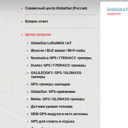
Cервисный центр GlobalSat (Россия)
GlobalSat в 
загрузок
Вопрос-ответ
Центр загрузок
GlobalSat LoRaWAN / IoT
iBeacon / BLE маяки / Wi-Fi хабы
Neomatica GPS / ГЛОНАСС трекеры
Duotec GPS / ГЛОНАСС-трекеры
GALILEOSKY: GPS / GLONASS-
трекеры
GPS-трекеры закладки
GlobalSat: GPS-приёмники
Mielta: GPS / GLONASS-трекеры
Датчики уровня топлива
OEM GPS-модули и патч антенны
GPS для спорта и отдыха