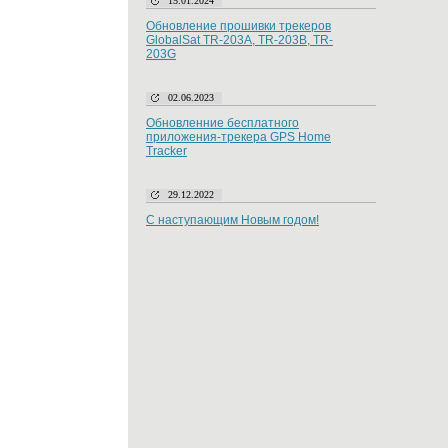
15.01.2024
Обновление прошивки трекеров
GlobalSat TR-203A, TR-203B, TR-
203G
02.06.2023
Обновленние бесплатного
приложения-трекера GPS Home
Tracker
29.12.2022
С наступающим Новым годом!