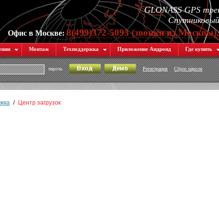
GLONASS GPS трек
Спутниковый 
8(499)372-5093 (звонки из Москвы)
Офис в Москве:
ении
Монтаж
Техподдержка
Приложение Андроид
Где купить
пароль
Регистрация
Сброс пароля
жка
/
Центр загрузок