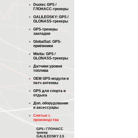
Duotec GPS /
ГЛОНАСС-трекеры
GALILEOSKY: GPS /
GLONASS-трекеры
GPS-трекеры
закладки
GlobalSat: GPS-
приёмники
Mielta: GPS /
GLONASS-трекеры
Датчики уровня
топлива
OEM GPS-модули и
патч антенны
GPS для спорта и
отдыха
Доп. оборудование
и аксессуары
Снятые с
производства
GPS / ГЛОНАСС
трекер
GALILEOSKY 2.5