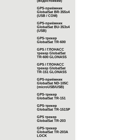
(водостойкий)
GPS-приёмник
GlobalSat BR-355s4
(USB / COM)
GPS-приёмник
GlobalSat BU-353s4
(USB)
GPS-трекер
GlobalSat TR-600
GPS / ГЛОНАСС
трекер GlobalSat
TR-600 GLONASS
GPS / ГЛОНАСС
трекер GlobalSat
TR-151 GLONASS
GPS-приёмник
GlobalSat ND-105C
(microUSB/USB)
GPS-трекер
GlobalSat TR-151
GPS-трекер
GlobalSat TR-151SP
GPS трекер
GlobalSat TR-203
GPS-трекер
GlobalSat TR-203А
LOCK