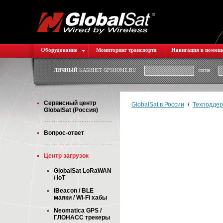
Оборудование
Мониторинг транспорта
Навигация в помещ
ЛИЧНЫЙ
КАБИНЕТ GPSHOME.RU
логин
Cервисный центр
GlobalSat в России
/
Техподдер
GlobalSat (Россия)
Вопрос-ответ
Центр загрузок
GlobalSat LoRaWAN
/ IoT
iBeacon / BLE
маяки / Wi-Fi хабы
Neomatica GPS /
ГЛОНАСС трекеры