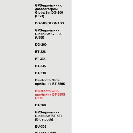
GPS-приёмник с
даталоггером
GlobalSat DG-100
(USB)
DG-500 GLONASS
GPS-приёмник
GlobalSat GT-100
(USB)
DG-200
BT-328
ET-333
BT-335
BT-338
Bluetooth GPS-
приёмник BT-359S
Bluetooth GPS-
приёмник BT-359S
OEM
BT-368
GPS-приёмник
GlobalSat BT-821
(Bluetooth)
BU-303