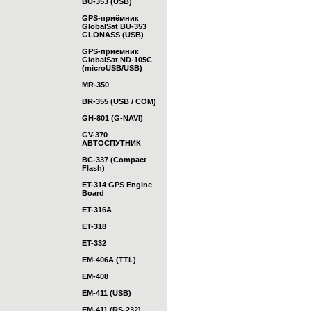
BU-353 (USB)
GPS-приёмник
GlobalSat BU-353
GLONASS (USB)
GPS-приёмник
GlobalSat ND-105C
(microUSB/USB)
MR-350
BR-355 (USB / COM)
GH-801 (G-NAVI)
GV-370
АВТОСПУТНИК
BC-337 (Compact
Flash)
ET-314 GPS Engine
Board
ET-316A
ET-318
ET-332
EM-406A (TTL)
EM-408
EM-411 (USB)
EM-411 (RS-232)