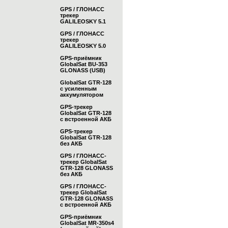
GPS / ГЛОНАСС
трекер
GALILEOSKY 5.1
GPS / ГЛОНАСС
трекер
GALILEOSKY 5.0
GPS-приёмник
GlobalSat BU-353
GLONASS (USB)
GlobalSat GTR-128
с усиленным
аккумулятором
GPS-трекер
GlobalSat GTR-128
с встроенной АКБ
GPS-трекер
GlobalSat GTR-128
без АКБ
GPS / ГЛОНАСС-
трекер GlobalSat
GTR-128 GLONASS
без АКБ
GPS / ГЛОНАСС-
трекер GlobalSat
GTR-128 GLONASS
с встроенной АКБ
GPS-приёмник
GlobalSat MR-350s4