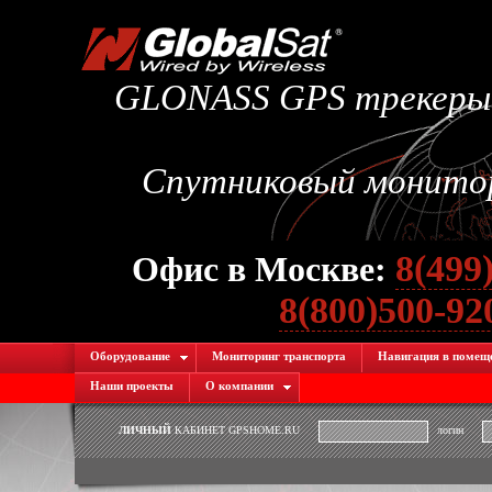
GLONASS GPS трекеры.
Спутниковый монитори
8(499
Офис в Москве:
8(800)500-9
Оборудование
Мониторинг транспорта
Навигация в помещ
Наши проекты
О компании
ЛИЧНЫЙ
КАБИНЕТ GPSHOME.RU
логин