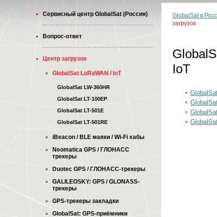
Cервисный центр GlobalSat (Россия)
GlobalSat в Рос
загрузок
Вопрос-ответ
Global
Центр загрузок
IoT
GlobalSat LoRaWAN / IoT
GlobalSat LW-360HR
GlobalSa
GlobalSat LT-100EP
GlobalSa
GlobalSat LT-501E
GlobalSa
GlobalSa
GlobalSat LT-501RE
iBeacon / BLE маяки / Wi-Fi хабы
Neomatica GPS / ГЛОНАСС
трекеры
Duotec GPS / ГЛОНАСС-трекеры
GALILEOSKY: GPS / GLONASS-
трекеры
GPS-трекеры закладки
GlobalSat: GPS-приёмники