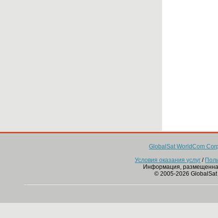
GlobalSat WorldCom Corp
Условия оказания услуг
/
Пол
Информация, размещенна
© 2005-2026 GlobalSat