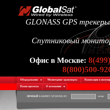
GLONASS GPS трекеры.
Спутниковый монитори
8(499
Офис в Москве:
8(800)500-9
Оборудование
Мониторинг транспорта
Навигация в помещ
Наши проекты
О компании
ЛИЧНЫЙ
КАБИНЕТ GPSHOME.RU
логин