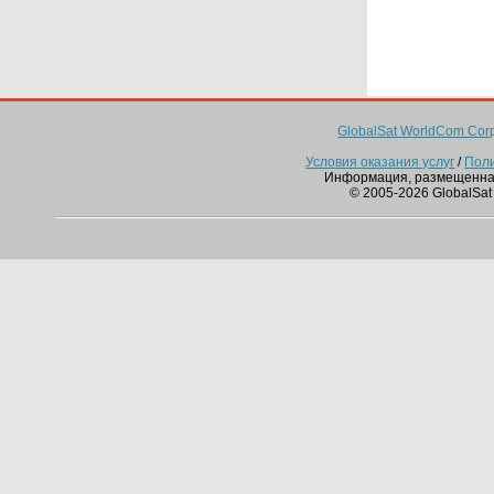
GlobalSat WorldCom Corp
Условия оказания услуг
/
Пол
Информация, размещенна
© 2005-2026 GlobalSat