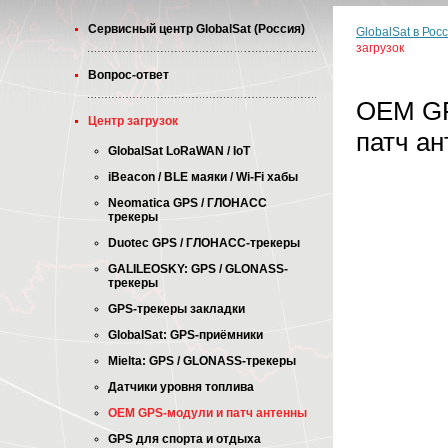
Cервисный центр GlobalSat (Россия)
GlobalSat в Рос
загрузок
Вопрос-ответ
OEM GP
Центр загрузок
патч а
GlobalSat LoRaWAN / IoT
iBeacon / BLE маяки / Wi-Fi хабы
Neomatica GPS / ГЛОНАСС
трекеры
Duotec GPS / ГЛОНАСС-трекеры
GALILEOSKY: GPS / GLONASS-
трекеры
GPS-трекеры закладки
GlobalSat: GPS-приёмники
Mielta: GPS / GLONASS-трекеры
Датчики уровня топлива
OEM GPS-модули и патч антенны
GPS для спорта и отдыха