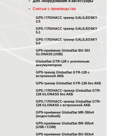
Доп. оборудование и аксессуары
Снятые с производства
GPS / ГЛОНАСС трекер GALILEOSKY
2.5
GPS / ГЛОНАСС трекер GALILEOSKY
5.1
GPS / ГЛОНАСС трекер GALILEOSKY
5.0
GPS-приёмник GlobalSat BU-353
GLONASS (USB)
GlobalSat GTR-128 с усиленным
аккумулятором
GPS-трекер GlobalSat GTR-128 с
встроенной АКБ
GPS-трекер GlobalSat GTR-128 без АКБ
GPS / ГЛОНАСС-трекер GlobalSat GTR-
128 GLONASS без АКБ
GPS / ГЛОНАСС-трекер GlobalSat GTR-
128 GLONASS с встроенной АКБ
GPS-приёмник GlobalSat MR-350s4
(водостойкий)
GPS-приёмник GlobalSat BR-355s4
(USB / COM)
GPS-приёмник GlobalSat BU-353s4