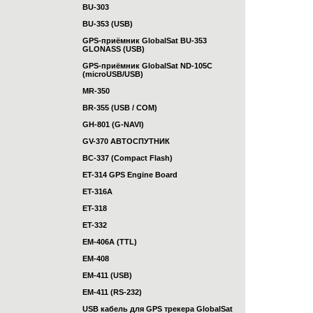
BU-303
BU-353 (USB)
GPS-приёмник GlobalSat BU-353
GLONASS (USB)
GPS-приёмник GlobalSat ND-105C
(microUSB/USB)
MR-350
BR-355 (USB / COM)
GH-801 (G-NAVI)
GV-370 АВТОСПУТНИК
BC-337 (Compact Flash)
ET-314 GPS Engine Board
ET-316A
ET-318
ET-332
EM-406A (TTL)
EM-408
EM-411 (USB)
EM-411 (RS-232)
USB кабель для GPS трекера GlobalSat