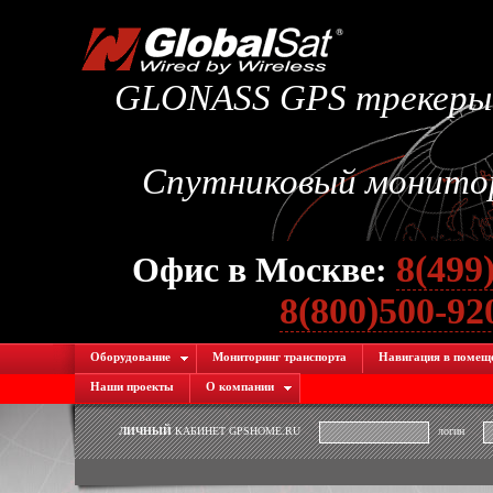
GLONASS GPS трекеры.
Спутниковый монитори
8(499
Офис в Москве:
8(800)500-9
Оборудование
Мониторинг транспорта
Навигация в помещ
Наши проекты
О компании
ЛИЧНЫЙ
КАБИНЕТ GPSHOME.RU
логин