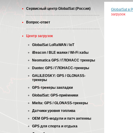
Cервисный центр GlobalSat (Россия)
GlobalSat в 
загрузок
Вопрос-ответ
Центр загрузок
GlobalSat LoRaWAN / IoT
iBeacon / BLE маяки / Wi-Fi хабы
Neomatica GPS / ГЛОНАСС трекеры
Duotec GPS / ГЛОНАСС-трекеры
GALILEOSKY: GPS / GLONASS-
трекеры
GPS-трекеры закладки
GlobalSat: GPS-приёмники
Mielta: GPS / GLONASS-трекеры
Датчики уровня топлива
OEM GPS-модули и патч антенны
GPS для спорта и отдыха