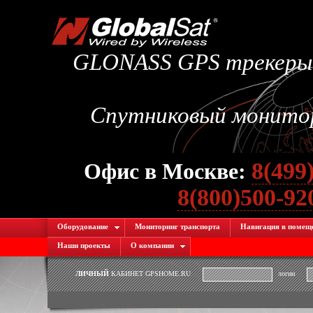
GLONASS GPS трекеры.
Спутниковый монитори
8(499
Офис в Москве:
8(800)500-9
Оборудование
Мониторинг транспорта
Навигация в помещ
Наши проекты
О компании
ЛИЧНЫЙ
КАБИНЕТ GPSHOME.RU
логин