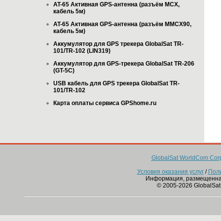
AT-65 Активная GPS-антенна (разъём MCX,
кабель 5м)
AT-65 Активная GPS-антенна (разъём MMCX90,
кабель 5м)
Аккумулятор для GPS трекера GlobalSat TR-
101/TR-102 (LIN319)
Аккумулятор для GPS-трекера GlobalSat TR-206
(GT-5C)
USB кабель для GPS трекера GlobalSat TR-
101/TR-102
Карта оплаты сервиса GPShome.ru
GlobalSat WorldCom Corp
Условия оказания услуг
/
Пол
Информация, размещенна
© 2005-2026 GlobalSat