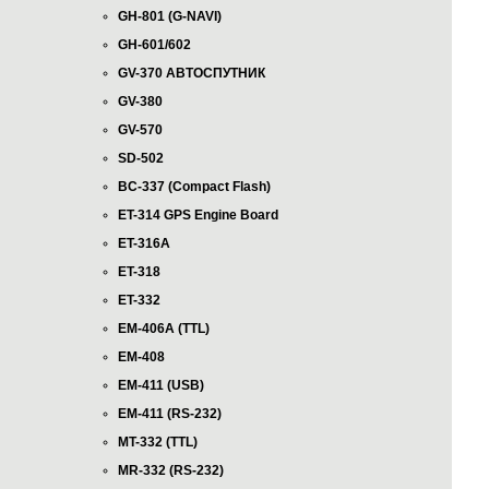
GH-801 (G-NAVI)
GH-601/602
GV-370 АВТОСПУТНИК
GV-380
GV-570
SD-502
BC-337 (Compact Flash)
ET-314 GPS Engine Board
ET-316A
ET-318
ET-332
EM-406A (TTL)
EM-408
EM-411 (USB)
EM-411 (RS-232)
MT-332 (TTL)
MR-332 (RS-232)