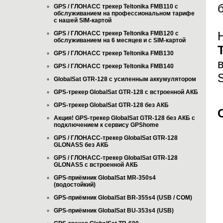
GPS / ГЛОНАСС трекер Teltonika FMB110 с
обслуживанием на профессиональном тарифе
с нашей SIM-картой
GPS / ГЛОНАСС трекер Teltonika FMB120 с
обслуживанием на 6 месяцев и с SIM-картой
GPS / ГЛОНАСС трекер Teltonika FMB130
GPS / ГЛОНАСС трекер Teltonika FMB140
GlobalSat GTR-128 с усиленным аккумулятором
GPS-трекер GlobalSat GTR-128 с встроенной АКБ
GPS-трекер GlobalSat GTR-128 без АКБ
Акция! GPS-трекер GlobalSat GTR-128 без АКБ с
подключением к сервису GPShome
GPS / ГЛОНАСС-трекер GlobalSat GTR-128
GLONASS без АКБ
GPS / ГЛОНАСС-трекер GlobalSat GTR-128
GLONASS с встроенной АКБ
GPS-приёмник GlobalSat MR-350s4
(водостойкий)
GPS-приёмник GlobalSat BR-355s4 (USB / COM)
GPS-приёмник GlobalSat BU-353s4 (USB)