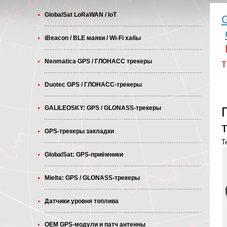
GlobalSat LoRaWAN / IoT
G
iBeacon / BLE маяки / Wi-Fi хабы
т
Neomatica GPS / ГЛОНАСС трекеры
Duotec GPS / ГЛОНАСС-трекеры
GALILEOSKY: GPS / GLONASS-трекеры
GPS-трекеры закладки
T
GlobalSat: GPS-приёмники
Mielta: GPS / GLONASS-трекеры
Датчики уровня топлива
OEM GPS-модули и патч антенны