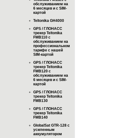
обслуживанием на
6 месяцев и с SIM-
картой
Teltonika GH4000
GPS / ГЛОНАСС
трекер Teltonika
FMB110 с
обслуживанием на
профессиональном
тарифе с нашей
SIM-картой
GPS / ГЛОНАСС
трекер Teltonika
FMB120 с
обслуживанием на
6 месяцев и с SIM-
картой
GPS / ГЛОНАСС
трекер Teltonika
FMB130
GPS / ГЛОНАСС
трекер Teltonika
FMB140
GlobalSat GTR-128 с
усиленным
аккумулятором