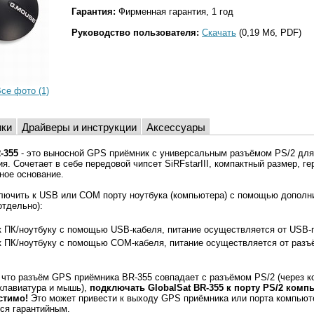
Гарантия:
Фирменная гарантия, 1 год
Руководство пользователя:
Скачать
(0,19 Мб, PDF)
се фото (1)
ики
Драйверы и инструкции
Аксессуары
-355
- это выносной GPS приёмник с универсальным разъёмом PS/2 для
я. Сочетает в себе передовой чипсет SiRFstarIII, компактный размер, г
ное основание.
ключить к USB или COM порту ноутбука (компьютера) с помощью дополн
отдельно):
к ПК/ноутбуку с помощью USB-кабеля, питание осуществляется от USB-
к ПК/ноутбуку с помощью COM-кабеля, питание осуществляется от разъ
 что разъём GPS приёмника BR-355 совпадает с разъёмом PS/2 (через к
клавиатура и мышь),
подключать GlobalSat BR-355 к порту PS/2 комп
стимо!
Это может привести к выходу GPS приёмника или порта компьюте
ся гарантийным.