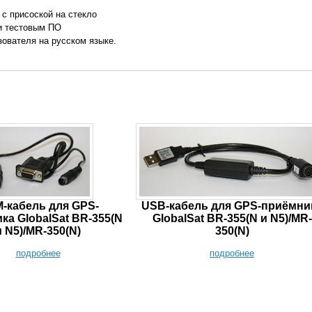
с присоской на стекло
и тестовым ПО
ователя на русском языке.
-кабель для GPS-
USB-кабель для GPS-приёмни
ка GlobalSat BR-355(N
GlobalSat BR-355(N и N5)/MR-
и N5)/MR-350(N)
350(N)
подробнее
подробнее