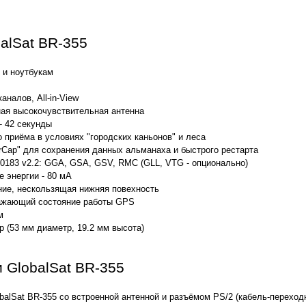
alSat BR-355
 и ноутбукам
аналов, All-in-View
ная высокочувствительная антенна
- 42 секунды
 приёма в условиях "городских каньонов" и леса
rCap" для сохранения данных альманаха и быстрого рестарта
183 v2.2: GGA, GSA, GSV, RMC (GLL, VTG - опционально)
 энергии - 80 мА
ние, нескользящая нижняя повехность
ажающий состояние работы GPS
м
 (53 мм диаметр, 19.2 мм высота)
 GlobalSat BR-355
alSat BR-355 со встроенной антенной и разъёмом PS/2 (кабель-переход