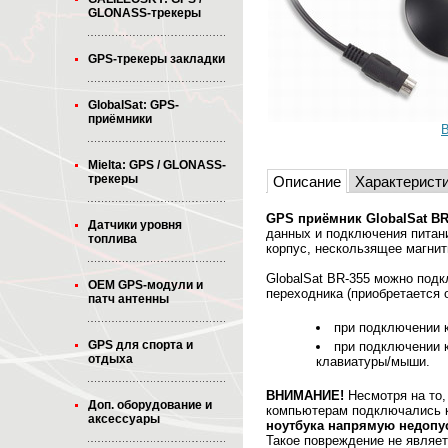
GLONASS-трекеры
GPS-трекеры закладки
GlobalSat: GPS-
приёмники
В
Mielta: GPS / GLONASS-
трекеры
Описание
Характерист
GPS приёмник GlobalSat BR
Датчики уровня
данных и подключения питани
топлива
корпус, нескользящее магнит
GlobalSat BR-355 можно под
OEM GPS-модули и
переходника (приобретается 
патч антенны
при подключении 
GPS для спорта и
при подключении 
отдыха
клавиатуры/мыши.
ВНИМАНИЕ!
Несмотря на то,
Доп. оборудование и
компьютерам подключались 
аксессуары
ноутбука напрямую недопу
Такое повреждение не являет