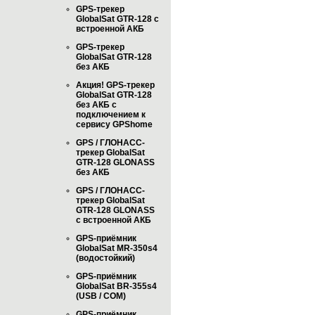
GPS-трекер
GlobalSat GTR-128 с
встроенной АКБ
GPS-трекер
GlobalSat GTR-128
без АКБ
Акция! GPS-трекер
GlobalSat GTR-128
без АКБ с
подключением к
сервису GPShome
GPS / ГЛОНАСС-
трекер GlobalSat
GTR-128 GLONASS
без АКБ
GPS / ГЛОНАСС-
трекер GlobalSat
GTR-128 GLONASS
с встроенной АКБ
GPS-приёмник
GlobalSat MR-350s4
(водостойкий)
GPS-приёмник
GlobalSat BR-355s4
(USB / COM)
GPS-приёмник