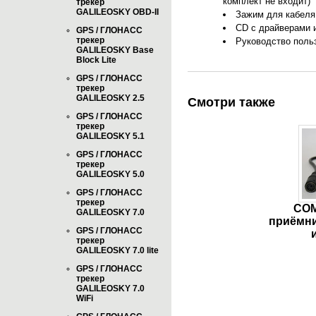
комплект не входит)
трекер
GALILEOSKY OBD-II
Зажим для кабеля 
CD с драйверами 
GPS / ГЛОНАСС
трекер
Руководство польз
GALILEOSKY Base
Block Lite
GPS / ГЛОНАСС
трекер
GALILEOSKY 2.5
Смотри также
GPS / ГЛОНАСС
трекер
GALILEOSKY 5.1
GPS / ГЛОНАСС
трекер
GALILEOSKY 5.0
GPS / ГЛОНАСС
трекер
COM
GALILEOSKY 7.0
приёмни
GPS / ГЛОНАСС
трекер
GALILEOSKY 7.0 lite
GPS / ГЛОНАСС
трекер
GALILEOSKY 7.0
WiFi