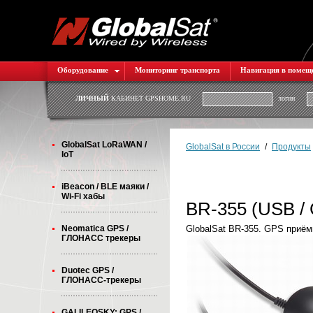
Оборудование
Мониторинг транспорта
Навигация в помещ
ЛИЧНЫЙ
КАБИНЕТ GPSHOME.RU
логин
GlobalSat LoRaWAN /
GlobalSat в России
/
Продукты
IoT
iBeacon / BLE маяки /
Wi-Fi хабы
BR-355 (USB /
Neomatica GPS /
GlobalSat BR-355. GPS приё
ГЛОНАСС трекеры
Duotec GPS /
ГЛОНАСС-трекеры
GALILEOSKY: GPS /