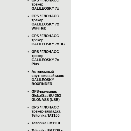
GPS / ГЛОНАСС
трекер
GALILEOSKY 7x
GPS / ГЛОНАСС
трекер
GALILEOSKY 7x
WiFi Hub
GPS / ГЛОНАСС
трекер
GALILEOSKY 7x 3G
GPS / ГЛОНАСС
трекер
GALILEOSKY 7x
Plus
Автономный
спутниковый маяк
GALILEOSKY
BOXFINDER
GPS-приёмник
GlobalSat BU-353
GLONASS (USB)
GPS / ГЛОНАСС
трекер-закладка
Teltonika TAT100
Teltonika FM1110
Teltonika FM1125 с