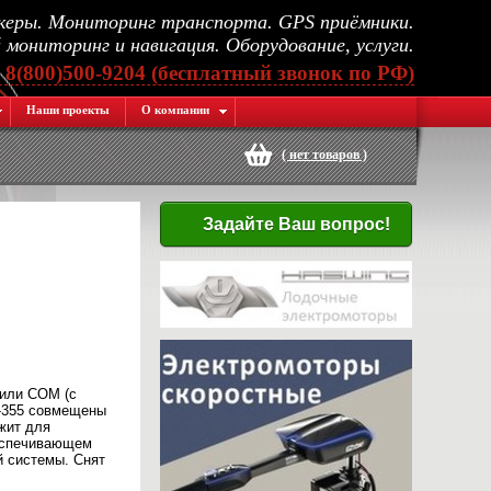
еры. Мониторинг транспорта. GPS приёмники.
мониторинг и навигация. Оборудование, услуги.
, 8(800)500-9204 (бесплатный звонок по РФ)
Наши проекты
О компании
(
нет товаров
)
Задайте Ваш вопрос!
 или COM (с
R-355 совмещены
жит для
еспечивающем
й системы. Снят