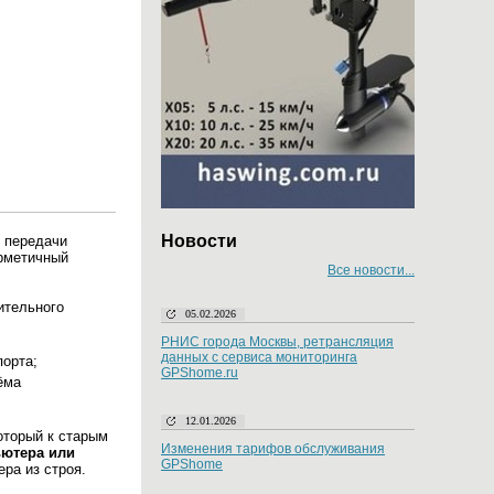
Новости
 передачи
ерметичный
Все новости...
ительного
05.02.2026
РНИС города Москвы, ретрансляция
данных с сервиса мониторинга
порта;
GPShome.ru
ёма
12.01.2026
оторый к старым
Изменения тарифов обслуживания
ьютера или
GPShome
ра из строя.