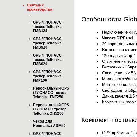
Снятые с
производства
Особенности Glob
GPS / ГЛОНАСС
трекер Teltonika
FMB125
Подключение к ПК
Чипсет SiRFstarIII
GPS / ГЛОНАСС
трекер Teltonika
20 параллельных к
FMB920
Встроенная актив
"Холодный старт" 
GPS / ГЛОНАСС
трекер Teltonika
Отличное качество
FMB020
Встроенный "Supe
GPS / ГЛОНАСС
Сообщения NMEA 0
трекер Teltonika
Малое потребление
FMP100
Магнитное основа
Персональный GPS
Светодиод, отобр
/ ГЛОНАСС трекер
Длина кабеля 1.5 
Teltonika TMT250
Компактный размер
Персональный GPS
/ ГЛОНАСС трекер
Teltonika GH5200
Комплект поставки
Чехол для
Neomatica ADM50
GPS приёмник Glob
GPS / ГЛОНАСС