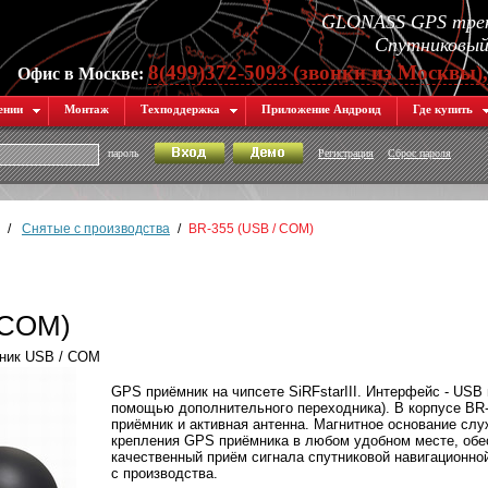
GLONASS GPS трек
Спутниковый 
8(499)372-5093 (звонки из Москвы)
Офис в Москве:
ении
Монтаж
Техподдержка
Приложение Андроид
Где купить
пароль
Регистрация
Сброс пароля
/
Снятые с производства
/
BR-355 (USB / COM)
 COM)
мник USB / COM
GPS приёмник на чипсете SiRFstarIII. Интерфейс - USB
помощью дополнительного переходника). В корпусе B
приёмник и активная антенна. Магнитное основание слу
крепления GPS приёмника в любом удобном месте, об
качественный приём сигнала спутниковой навигационно
с производства.