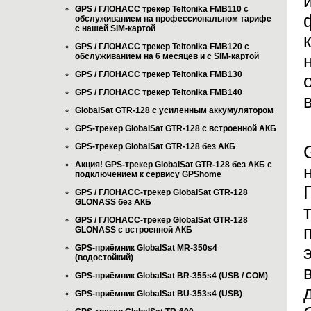
GPS / ГЛОНАСС трекер Teltonika FMB110 с
обслуживанием на профессиональном тарифе
с нашей SIM-картой
GPS / ГЛОНАСС трекер Teltonika FMB120 с
обслуживанием на 6 месяцев и с SIM-картой
GPS / ГЛОНАСС трекер Teltonika FMB130
GPS / ГЛОНАСС трекер Teltonika FMB140
GlobalSat GTR-128 с усиленным аккумулятором
GPS-трекер GlobalSat GTR-128 с встроенной АКБ
GPS-трекер GlobalSat GTR-128 без АКБ
Акция! GPS-трекер GlobalSat GTR-128 без АКБ с
подключением к сервису GPShome
GPS / ГЛОНАСС-трекер GlobalSat GTR-128
GLONASS без АКБ
GPS / ГЛОНАСС-трекер GlobalSat GTR-128
GLONASS с встроенной АКБ
GPS-приёмник GlobalSat MR-350s4
(водостойкий)
GPS-приёмник GlobalSat BR-355s4 (USB / COM)
GPS-приёмник GlobalSat BU-353s4 (USB)