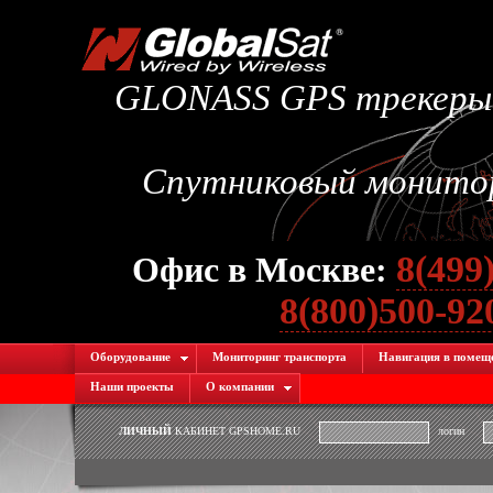
GLONASS GPS трекеры.
Спутниковый монитори
8(499
Офис в Москве:
8(800)500-9
Оборудование
Мониторинг транспорта
Навигация в помещ
Наши проекты
О компании
ЛИЧНЫЙ
КАБИНЕТ GPSHOME.RU
логин