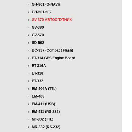
GH-801 (G-NAVI)
GH-601/602
GV-370 АВТОСПУТНИК
GV-380
GV-570
SD-502
BC-337 (Compact Flash)
ET-314 GPS Engine Board
ET-316A
ET-318
ET-332
EM-406A (TTL)
EM-408
EM-411 (USB)
EM-411 (RS-232)
MT-332 (TTL)
MR-332 (RS-232)