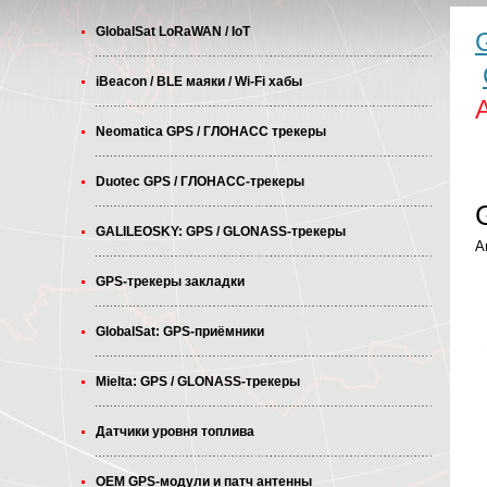
GlobalSat LoRaWAN / IoT
iBeacon / BLE маяки / Wi-Fi хабы
Neomatica GPS / ГЛОНАСС трекеры
Duotec GPS / ГЛОНАСС-трекеры
GALILEOSKY: GPS / GLONASS-трекеры
А
GPS-трекеры закладки
GlobalSat: GPS-приёмники
Mielta: GPS / GLONASS-трекеры
Датчики уровня топлива
OEM GPS-модули и патч антенны