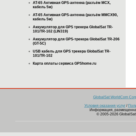
AT-65 Активная GPS-антенна (разъём MCX,
кабель 5м)
AT-65 Активная GPS-антенна (разъём MMCX90,
кабель 5м)
Аккумулятор для GPS трекера GlobalSat TR-
101/TR-102 (LIN319)
Аккумулятор для GPS-трекера GlobalSat TR-206
(GT-5C)
USB кабель для GPS трекера GlobalSat TR-
101/TR-102
Карта оплаты сервиса GPShome.ru
GlobalSat WorldCom Corp
Условия оказания услуг
/
Пол
Информация, размещенна
© 2005-2026 GlobalSat