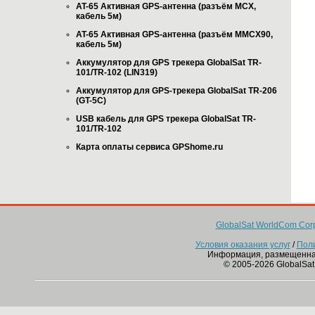
AT-65 Активная GPS-антенна (разъём MCX,
кабель 5м)
AT-65 Активная GPS-антенна (разъём MMCX90,
кабель 5м)
Аккумулятор для GPS трекера GlobalSat TR-
101/TR-102 (LIN319)
Аккумулятор для GPS-трекера GlobalSat TR-206
(GT-5C)
USB кабель для GPS трекера GlobalSat TR-
101/TR-102
Карта оплаты сервиса GPShome.ru
GlobalSat WorldCom Corp
Условия оказания услуг
/
Пол
Информация, размещенна
© 2005-2026 GlobalSat