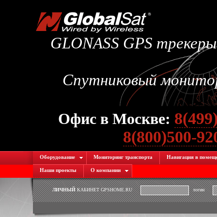
GLONASS GPS трекеры.
Спутниковый монитори
8(499
Офис в Москве:
8(800)500-9
Оборудование
Мониторинг транспорта
Навигация в помещ
Наши проекты
О компании
ЛИЧНЫЙ
КАБИНЕТ GPSHOME.RU
логин