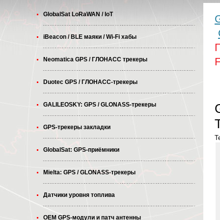
GlobalSat LoRaWAN / IoT
G
iBeacon / BLE маяки / Wi-Fi хабы
Neomatica GPS / ГЛОНАСС трекеры
Duotec GPS / ГЛОНАСС-трекеры
GALILEOSKY: GPS / GLONASS-трекеры
GPS-трекеры закладки
T
GlobalSat: GPS-приёмники
Mielta: GPS / GLONASS-трекеры
Датчики уровня топлива
OEM GPS-модули и патч антенны