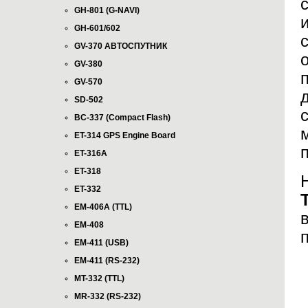
GH-801 (G-NAVI)
GH-601/602
GV-370 АВТОСПУТНИК
GV-380
GV-570
SD-502
BC-337 (Compact Flash)
ET-314 GPS Engine Board
ET-316A
ET-318
ET-332
EM-406A (TTL)
EM-408
EM-411 (USB)
EM-411 (RS-232)
MT-332 (TTL)
MR-332 (RS-232)