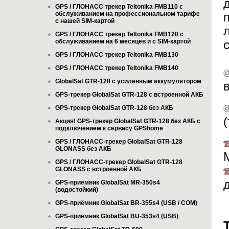
GPS / ГЛОНАСС трекер Teltonika FMB110 с
обслуживанием на профессиональном тарифе
с нашей SIM-картой
GPS / ГЛОНАСС трекер Teltonika FMB120 с
обслуживанием на 6 месяцев и с SIM-картой
GPS / ГЛОНАСС трекер Teltonika FMB130
GPS / ГЛОНАСС трекер Teltonika FMB140
GlobalSat GTR-128 с усиленным аккумулятором
GPS-трекер GlobalSat GTR-128 с встроенной АКБ
GPS-трекер GlobalSat GTR-128 без АКБ
Акция! GPS-трекер GlobalSat GTR-128 без АКБ с
подключением к сервису GPShome
GPS / ГЛОНАСС-трекер GlobalSat GTR-128
GLONASS без АКБ
GPS / ГЛОНАСС-трекер GlobalSat GTR-128
GLONASS с встроенной АКБ
GPS-приёмник GlobalSat MR-350s4
(водостойкий)
GPS-приёмник GlobalSat BR-355s4 (USB / COM)
GPS-приёмник GlobalSat BU-353s4 (USB)