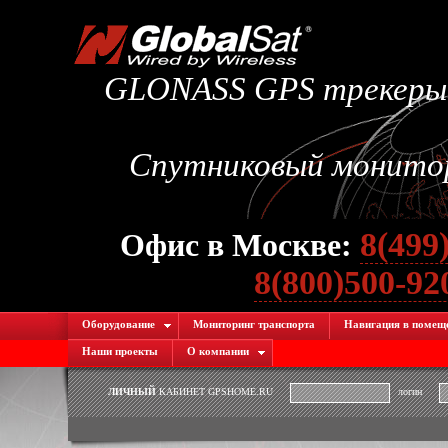
GLONASS GPS трекеры.
Спутниковый монитори
8(499
Офис в Москве:
8(800)500-9
Оборудование
Мониторинг транспорта
Навигация в помещ
Наши проекты
О компании
ЛИЧНЫЙ
КАБИНЕТ GPSHOME.RU
логин