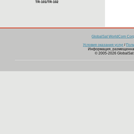
TR-101/TR-102
GlobalSat WorldCom Corp
Условия оказания услуг
/
Пол
Информация, размещенна
© 2005-2026 GlobalSat