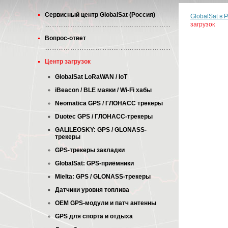
Cервисный центр GlobalSat (Россия)
GlobalSat в 
загрузок
Вопрос-ответ
Центр загрузок
GlobalSat LoRaWAN / IoT
iBeacon / BLE маяки / Wi-Fi хабы
Neomatica GPS / ГЛОНАСС трекеры
Duotec GPS / ГЛОНАСС-трекеры
GALILEOSKY: GPS / GLONASS-
трекеры
GPS-трекеры закладки
GlobalSat: GPS-приёмники
Mielta: GPS / GLONASS-трекеры
Датчики уровня топлива
OEM GPS-модули и патч антенны
GPS для спорта и отдыха