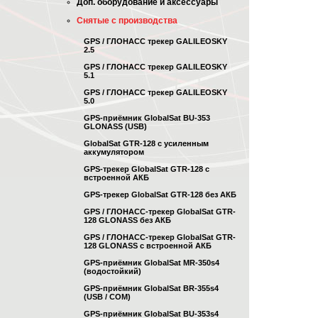
Доп. оборудование и аксессуары
Снятые с производства
GPS / ГЛОНАСС трекер GALILEOSKY
2.5
GPS / ГЛОНАСС трекер GALILEOSKY
5.1
GPS / ГЛОНАСС трекер GALILEOSKY
5.0
GPS-приёмник GlobalSat BU-353
GLONASS (USB)
GlobalSat GTR-128 с усиленным
аккумулятором
GPS-трекер GlobalSat GTR-128 с
встроенной АКБ
GPS-трекер GlobalSat GTR-128 без АКБ
GPS / ГЛОНАСС-трекер GlobalSat GTR-
128 GLONASS без АКБ
GPS / ГЛОНАСС-трекер GlobalSat GTR-
128 GLONASS с встроенной АКБ
GPS-приёмник GlobalSat MR-350s4
(водостойкий)
GPS-приёмник GlobalSat BR-355s4
(USB / COM)
GPS-приёмник GlobalSat BU-353s4