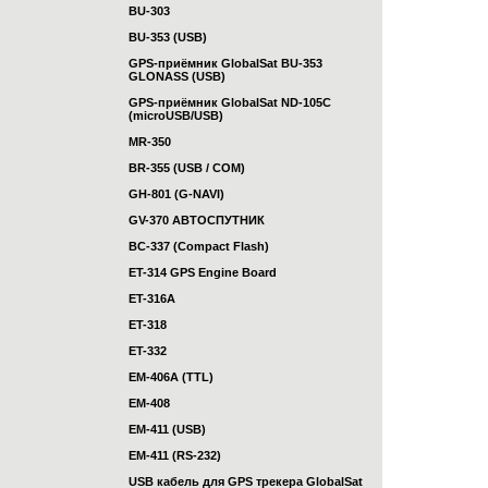
BU-303
BU-353 (USB)
GPS-приёмник GlobalSat BU-353
GLONASS (USB)
GPS-приёмник GlobalSat ND-105C
(microUSB/USB)
MR-350
BR-355 (USB / COM)
GH-801 (G-NAVI)
GV-370 АВТОСПУТНИК
BC-337 (Compact Flash)
ET-314 GPS Engine Board
ET-316A
ET-318
ET-332
EM-406A (TTL)
EM-408
EM-411 (USB)
EM-411 (RS-232)
USB кабель для GPS трекера GlobalSat