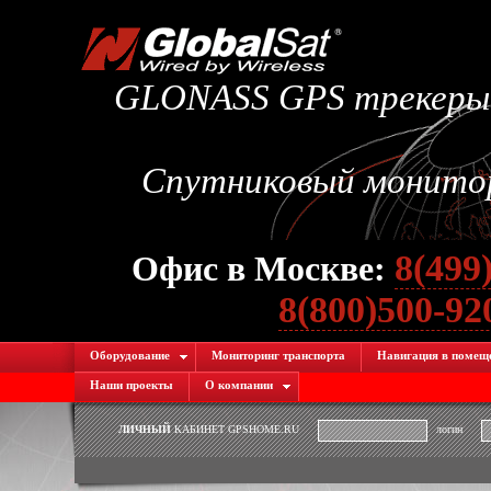
GLONASS GPS трекеры.
Спутниковый монитори
8(499
Офис в Москве:
8(800)500-9
Оборудование
Мониторинг транспорта
Навигация в помещ
Наши проекты
О компании
ЛИЧНЫЙ
КАБИНЕТ GPSHOME.RU
логин