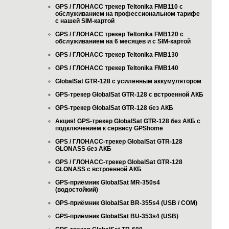
GPS / ГЛОНАСС трекер Teltonika FMB110 с
обслуживанием на профессиональном тарифе
с нашей SIM-картой
GPS / ГЛОНАСС трекер Teltonika FMB120 с
обслуживанием на 6 месяцев и с SIM-картой
GPS / ГЛОНАСС трекер Teltonika FMB130
GPS / ГЛОНАСС трекер Teltonika FMB140
GlobalSat GTR-128 с усиленным аккумулятором
GPS-трекер GlobalSat GTR-128 с встроенной АКБ
GPS-трекер GlobalSat GTR-128 без АКБ
Акция! GPS-трекер GlobalSat GTR-128 без АКБ с
подключением к сервису GPShome
GPS / ГЛОНАСС-трекер GlobalSat GTR-128
GLONASS без АКБ
GPS / ГЛОНАСС-трекер GlobalSat GTR-128
GLONASS с встроенной АКБ
GPS-приёмник GlobalSat MR-350s4
(водостойкий)
GPS-приёмник GlobalSat BR-355s4 (USB / COM)
GPS-приёмник GlobalSat BU-353s4 (USB)