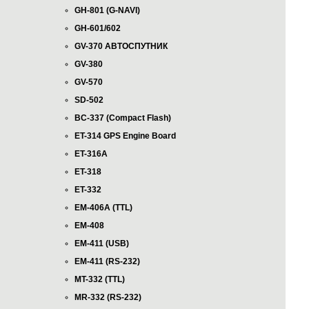
GH-801 (G-NAVI)
GH-601/602
GV-370 АВТОСПУТНИК
GV-380
GV-570
SD-502
BC-337 (Compact Flash)
ET-314 GPS Engine Board
ET-316A
ET-318
ET-332
EM-406A (TTL)
EM-408
EM-411 (USB)
EM-411 (RS-232)
MT-332 (TTL)
MR-332 (RS-232)