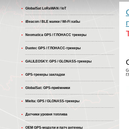
GlobalSat LoRaWAN / IoT
iBeacon / BLE маяки / Wi-Fi хабы
Neomatica GPS / ГЛОНАСС трекеры
Duotec GPS / ГЛОНАСС-трекеры
GALILEOSKY: GPS / GLONASS-трекеры
G
GPS-трекеры закладки
Г
GlobalSat: GPS-приёмники
Mielta: GPS / GLONASS-трекеры
Датчики уровня топлива
OEM GPS-модули и патч антенны