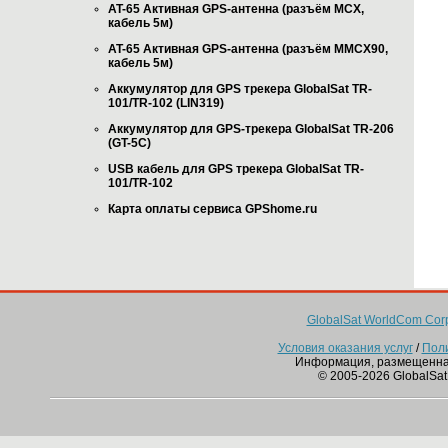
AT-65 Активная GPS-антенна (разъём MCX,
кабель 5м)
AT-65 Активная GPS-антенна (разъём MMCX90,
кабель 5м)
Аккумулятор для GPS трекера GlobalSat TR-
101/TR-102 (LIN319)
Аккумулятор для GPS-трекера GlobalSat TR-206
(GT-5C)
USB кабель для GPS трекера GlobalSat TR-
101/TR-102
Карта оплаты сервиса GPShome.ru
GlobalSat WorldCom Corp
Условия оказания услуг
/
Пол
Информация, размещенна
© 2005-2026 GlobalSat