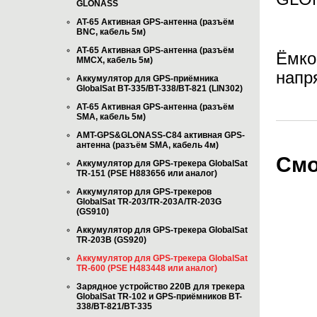
GLONASS
AT-65 Активная GPS-антенна (разъём
BNC, кабель 5м)
AT-65 Активная GPS-антенна (разъём
Ёмко
MMCX, кабель 5м)
напр
Аккумулятор для GPS-приёмника
GlobalSat BT-335/BT-338/BT-821 (LIN302)
AT-65 Активная GPS-антенна (разъём
SMA, кабель 5м)
AMT-GPS&GLONASS-C84 активная GPS-
антенна (разъём SMA, кабель 4м)
Смо
Аккумулятор для GPS-трекера GlobalSat
TR-151 (PSE H883656 или аналог)
Аккумулятор для GPS-трекеров
GlobalSat TR-203/TR-203A/TR-203G
(GS910)
Аккумулятор для GPS-трекера GlobalSat
TR-203B (GS920)
Аккумулятор для GPS-трекера GlobalSat
TR-600 (PSE H483448 или аналог)
Зарядное устройство 220В для трекера
GlobalSat TR-102 и GPS-приёмников BT-
338/BT-821/BT-335