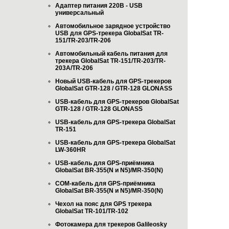
Адаптер питания 220В - USB
универсальный
Автомобильное зарядное устройство
USB для GPS-трекера GlobalSat TR-
151/TR-203/TR-206
Автомобильный кабель питания для
трекера GlobalSat TR-151/TR-203/TR-
203A/TR-206
Новый USB-кабель для GPS-трекеров
GlobalSat GTR-128 / GTR-128 GLONASS
USB-кабель для GPS-трекеров GlobalSat
GTR-128 / GTR-128 GLONASS
USB-кабель для GPS-трекера GlobalSat
TR-151
USB-кабель для GPS-трекера GlobalSat
LW-360HR
USB-кабель для GPS-приёмника
GlobalSat BR-355(N и N5)/MR-350(N)
COM-кабель для GPS-приёмника
GlobalSat BR-355(N и N5)/MR-350(N)
Чехол на пояс для GPS трекера
GlobalSat TR-101/TR-102
Фотокамера для трекеров Galileosky