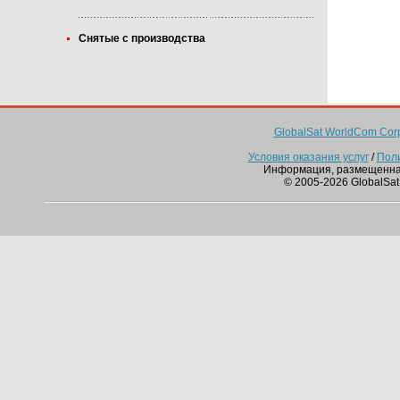
Снятые с производства
GlobalSat WorldCom Corp
Условия оказания услуг
/
Пол
Информация, размещенна
© 2005-2026 GlobalSat