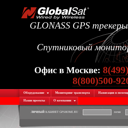
GLONASS GPS трекеры.
Спутниковый монитори
8(499
Офис в Москве:
8(800)500-9
Оборудование
Мониторинг транспорта
Навигация в помещ
Наши проекты
О компании
ЛИЧНЫЙ
КАБИНЕТ GPSHOME.RU
логин