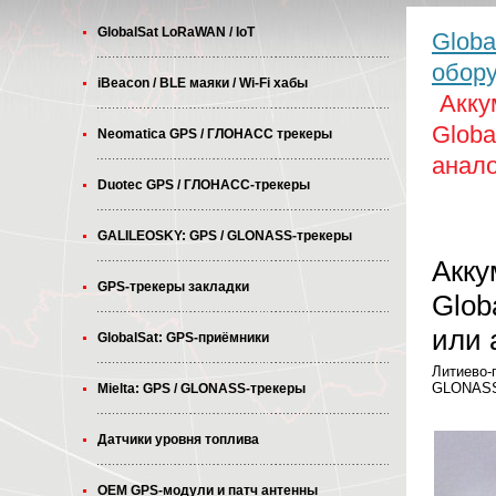
GlobalSat LoRaWAN / IoT
Globa
обору
iBeacon / BLE маяки / Wi-Fi хабы
Акку
Globa
Neomatica GPS / ГЛОНАСС трекеры
анало
Duotec GPS / ГЛОНАСС-трекеры
GALILEOSKY: GPS / GLONASS-трекеры
Акку
GPS-трекеры закладки
Glob
или 
GlobalSat: GPS-приёмники
Литиево-
GLONASS 
Mielta: GPS / GLONASS-трекеры
Датчики уровня топлива
OEM GPS-модули и патч антенны