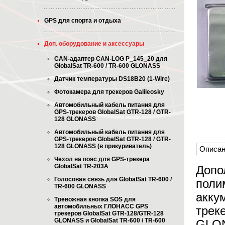
GPS для спорта и отдыха
Доп. оборудование и аксессуары
CAN-адаптер CAN-LOG P_145_20 для
GlobalSat TR-600 / TR-600 GLONASS
Датчик температуры DS18B20 (1-Wire)
Фотокамера для трекеров Galileosky
Автомобильный кабель питания для
GPS-трекеров GlobalSat GTR-128 / GTR-
128 GLONASS
Автомобильный кабель питания для
GPS-трекеров GlobalSat GTR-128 / GTR-
128 GLONASS (в прикуриватель)
Описан
Чехол на пояс для GPS-трекера
GlobalSat TR-203A
Допо
Голосовая связь для GlobalSat TR-600 /
поли
TR-600 GLONASS
акку
Тревожная кнопка SOS для
автомобильных ГЛОНАСС GPS
трек
трекеров GlobalSat GTR-128/GTR-128
GLONASS и GlobalSat TR-600 / TR-600
GLO