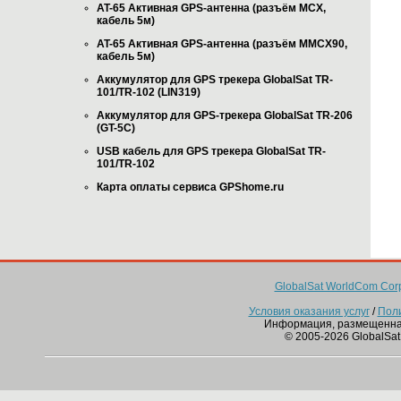
AT-65 Активная GPS-антенна (разъём MCX,
кабель 5м)
AT-65 Активная GPS-антенна (разъём MMCX90,
кабель 5м)
Аккумулятор для GPS трекера GlobalSat TR-
101/TR-102 (LIN319)
Аккумулятор для GPS-трекера GlobalSat TR-206
(GT-5C)
USB кабель для GPS трекера GlobalSat TR-
101/TR-102
Карта оплаты сервиса GPShome.ru
GlobalSat WorldCom Corp
Условия оказания услуг
/
Пол
Информация, размещенна
© 2005-2026 GlobalSat