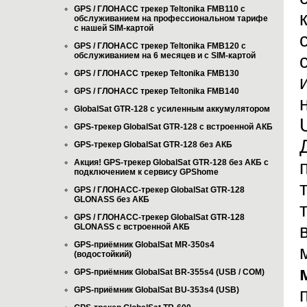
GPS / ГЛОНАСС трекер Teltonika FMB110 с
обслуживанием на профессиональном тарифе
с нашей SIM-картой
GPS / ГЛОНАСС трекер Teltonika FMB120 с
обслуживанием на 6 месяцев и с SIM-картой
GPS / ГЛОНАСС трекер Teltonika FMB130
GPS / ГЛОНАСС трекер Teltonika FMB140
GlobalSat GTR-128 с усиленным аккумулятором
GPS-трекер GlobalSat GTR-128 с встроенной АКБ
GPS-трекер GlobalSat GTR-128 без АКБ
Акция! GPS-трекер GlobalSat GTR-128 без АКБ с
подключением к сервису GPShome
GPS / ГЛОНАСС-трекер GlobalSat GTR-128
GLONASS без АКБ
GPS / ГЛОНАСС-трекер GlobalSat GTR-128
GLONASS с встроенной АКБ
GPS-приёмник GlobalSat MR-350s4
(водостойкий)
GPS-приёмник GlobalSat BR-355s4 (USB / COM)
GPS-приёмник GlobalSat BU-353s4 (USB)