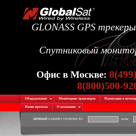
GLONASS GPS трекеры.
Спутниковый монитори
8(499
Офис в Москве:
8(800)500-9
Оборудование
Мониторинг транспорта
Навигация в помещ
Наши проекты
О компании
ЛИЧНЫЙ
КАБИНЕТ GPSHOME.RU
логин