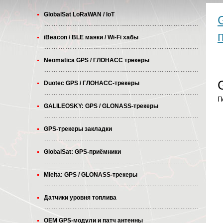
GlobalSat LoRaWAN / IoT
iBeacon / BLE маяки / Wi-Fi хабы
Neomatica GPS / ГЛОНАСС трекеры
Duotec GPS / ГЛОНАСС-трекеры
П
GALILEOSKY: GPS / GLONASS-трекеры
GPS-трекеры закладки
GlobalSat: GPS-приёмники
Mielta: GPS / GLONASS-трекеры
Датчики уровня топлива
OEM GPS-модули и патч антенны