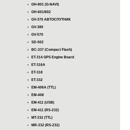
GH-801 (G-NAVI)
GH-601/602
GV-370 АВТОСПУТНИК
GV-380
GV-570
SD-502
BC-337 (Compact Flash)
ET-314 GPS Engine Board
ET-316A
ET-318
ET-332
EM-406A (TTL)
EM-408
EM-411 (USB)
EM-411 (RS-232)
MT-332 (TTL)
MR-332 (RS-232)