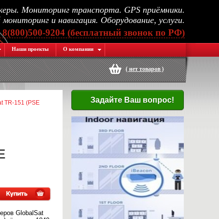
еры. Мониторинг транспорта. GPS приёмники.
мониторинг и навигация. Оборудование, услуги.
, 8(800)500-9204 (бесплатный звонок по РФ)
Наши проекты
О компании
(
нет товаров
)
Задайте Ваш вопрос!
t TR-151 (PSE
E
ров GlobalSat