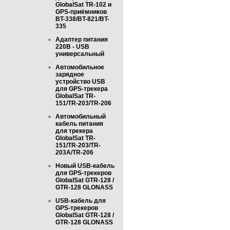
GlobalSat TR-102 и
GPS-приёмников
BT-338/BT-821/BT-
335
Адаптер питания
220В - USB
универсальный
Автомобильное
зарядное
устройство USB
для GPS-трекера
GlobalSat TR-
151/TR-203/TR-206
Автомобильный
кабель питания
для трекера
GlobalSat TR-
151/TR-203/TR-
203A/TR-206
Новый USB-кабель
для GPS-трекеров
GlobalSat GTR-128 /
GTR-128 GLONASS
USB-кабель для
GPS-трекеров
GlobalSat GTR-128 /
GTR-128 GLONASS