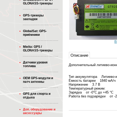
GLONASS-трекеры
GPS-трекеры
закладки
GlobalSat: GPS-
приёмники
В
Mielta: GPS /
GLONASS-трекеры
Описание
Датчики уровня
Дополнительный литиево-ионн
топлива
Тип аккумулятора Литиево-ио
OEM GPS-модули и
Ёмкость батареи 1840 мА/ч
патч антенны
Напряжение 3.7 В
Температурный режим:
Зарядка от -0°С до +45 °С
GPS для спорта и
Работа без подзарядки от -20
отдыха
Доп. оборудование и
аксессуары