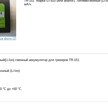
TR-151. Марка GT920 (или аналог). Литиево-ионный (Li-Io
мА/ч.
се фото (2)
ый(Li-Ion) сменный аккумулятор для трекеров TR-151.
нный (Li-Ion)
 °С до +60 °С.