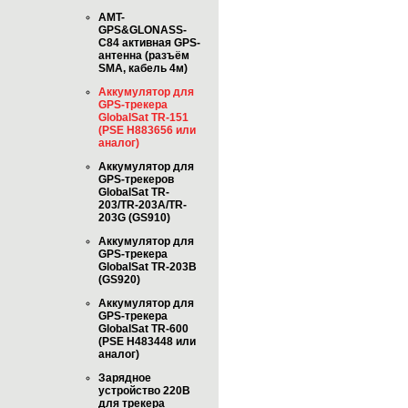
AMT-
GPS&GLONASS-
C84 активная GPS-
антенна (разъём
SMA, кабель 4м)
Аккумулятор для
GPS-трекера
GlobalSat TR-151
(PSE H883656 или
аналог)
Аккумулятор для
GPS-трекеров
GlobalSat TR-
203/TR-203A/TR-
203G (GS910)
Аккумулятор для
GPS-трекера
GlobalSat TR-203B
(GS920)
Аккумулятор для
GPS-трекера
GlobalSat TR-600
(PSE H483448 или
аналог)
Зарядное
устройство 220В
для трекера