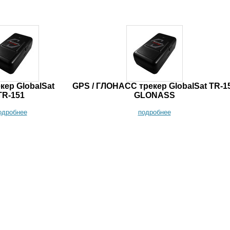
кер GlobalSat
GPS / ГЛОНАСС трекер GlobalSat TR-1
TR-151
GLONASS
одробнее
подробнее