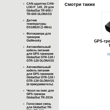
CAN-адаптер CAN-
Смотри также
LOG P_145_20 для
GlobalSat TR-600 /
TR-600 GLONASS
Датчик
температуры
DS18B20 (1-Wire)
Фотокамера для
трекеров
Galileosky
GPS-тре
Автомобильный
кабель питания
п
для GPS-трекеров
GlobalSat GTR-128 /
GTR-128 GLONASS
Автомобильный
кабель питания
для GPS-трекеров
GlobalSat GTR-128 /
GTR-128 GLONASS
(в прикуриватель)
Чехол на пояс для
GPS-трекера
GlobalSat TR-203A
Голосовая связь
для GlobalSat TR-