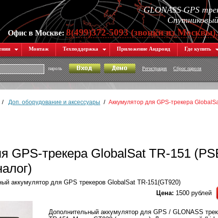
GLONASS GPS трек
Спутниковый 
8(499)372-5093 (звонки из Москвы)
Офис в Москве:
ении
Монтаж
Техподдержка
Приложение Андроид
Где купить
пароль
Регистрация
Сброс пароля
/
Доп. оборудование и аксессуары
/
Аккумулятор для GPS-трекера GlobalSa
я GPS-трекера GlobalSat TR-151 (PS
алог)
ый аккумулятор для GPS трекеров GlobalSat TR-151(GT920)
Цена:
1500 рублей
Дополнительный аккумулятор для GPS / GLONASS треке