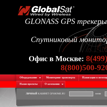
GLONASS GPS трекеры.
Спутниковый монитори
8(499
Офис в Москве:
8(800)500-9
Оборудование
Мониторинг транспорта
Навигация в помещ
Наши проекты
О компании
ЛИЧНЫЙ
КАБИНЕТ GPSHOME.RU
логин