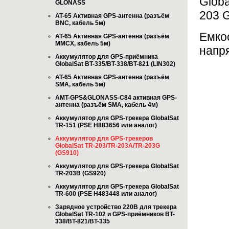
Globa
GLONASS
203 
AT-65 Активная GPS-антенна (разъём
BNC, кабель 5м)
Емкос
AT-65 Активная GPS-антенна (разъём
MMCX, кабель 5м)
напря
Аккумулятор для GPS-приёмника
GlobalSat BT-335/BT-338/BT-821 (LIN302)
AT-65 Активная GPS-антенна (разъём
SMA, кабель 5м)
AMT-GPS&GLONASS-C84 активная GPS-
антенна (разъём SMA, кабель 4м)
Аккумулятор для GPS-трекера GlobalSat
TR-151 (PSE H883656 или аналог)
Аккумулятор для GPS-трекеров
GlobalSat TR-203/TR-203A/TR-203G
(GS910)
Аккумулятор для GPS-трекера GlobalSat
TR-203B (GS920)
Аккумулятор для GPS-трекера GlobalSat
TR-600 (PSE H483448 или аналог)
Зарядное устройство 220В для трекера
GlobalSat TR-102 и GPS-приёмников BT-
338/BT-821/BT-335