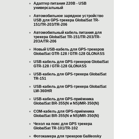
Адаптер питания 220В - USB
универсальный
Автомобильное зарядное устройство
USB для GPS-трекера GlobalSat TR-
151/TR-203/TR-206
Автомобильный кабель питания для
трекера GlobalSat TR-151/TR-203/TR-
203A/TR-206
Новый USB-кабель для GPS-трекеров
GlobalSat GTR-128 / GTR-128 GLONASS
USB-кабель для GPS-трекеров GlobalSat
GTR-128 / GTR-128 GLONASS
USB-кабель для GPS-трекера GlobalSat
TR-151
USB-кабель для GPS-трекера GlobalSat
LW-360HR
USB-кабель для GPS-приёмника
GlobalSat BR-355(N и N5)/MR-350(N)
COM-кабель для GPS-приёмника
GlobalSat BR-355(N и N5)/MR-350(N)
Чехол на пояс для GPS трекера
GlobalSat TR-101/TR-102
Фотокамера для трекеров Galileosky