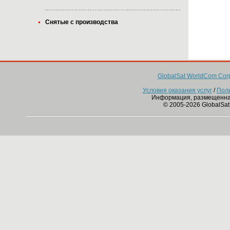
Снятые с производства
GlobalSat WorldCom Corp
Условия оказания услуг
/
Пол
Информация, размещенна
© 2005-2026 GlobalSat