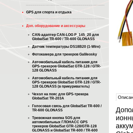
GPS для спорта и отдыха
Доп. оборудование и аксессуары
CAN-адаптер CAN-LOG P_145_20 для
GlobalSat TR-600 / TR-600 GLONASS
Датчик температуры DS18B20 (1-Wire)
Фотокамера для трекеров Galileosky
Автомобильный кабель питания для
GPS-трекеров GlobalSat GTR-128 / GTR-
128 GLONASS
Автомобильный кабель питания для
GPS-трекеров GlobalSat GTR-128 / GTR-
128 GLONASS (в прикуриватель)
Чехол на пояс для GPS-трекера
Описан
GlobalSat TR-203A
Голосовая связь для GlobalSat TR-600 /
Допо
TR-600 GLONASS
ионны
Тревожная кнопка SOS для
автомобильных ГЛОНАСС GPS
акку
трекеров GlobalSat GTR-128/GTR-128
GLONASS и GlobalSat TR-600 / TR-600