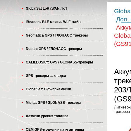
GlobalSat LoRaWAN / IoT
Globa
Доп.
iBeacon / BLE маяки / Wi-Fi хабы
Акку
Globa
Neomatica GPS / ГЛОНАСС трекеры
(GS91
Duotec GPS / ГЛОНАСС-трекеры
GALILEOSKY: GPS / GLONASS-трекеры
Акку
GPS-трекеры закладки
трек
203/
GlobalSat: GPS-приёмники
(GS9
Mielta: GPS / GLONASS-трекеры
Литиево-
трекеров
Датчики уровня топлива
OEM GPS-модули и патч антенны