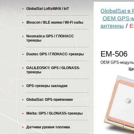
GlobalSat LoRaWAN / IoT
GlobalSat в
OEM GPS-м
iBeacon / BLE маяки / Wi-Fi хабы
антенны
/
E
Neomatica GPS / ГЛОНАСС
трекеры
EM-506
Duotec GPS / ГЛОНАСС-трекеры
OEM GPS-модуль
GALILEOSKY: GPS / GLONASS-
Це
трекеры
GPS-трекеры закладки
GlobalSat: GPS-приёмники
Mielta: GPS / GLONASS-трекеры
Датчики уровня топлива