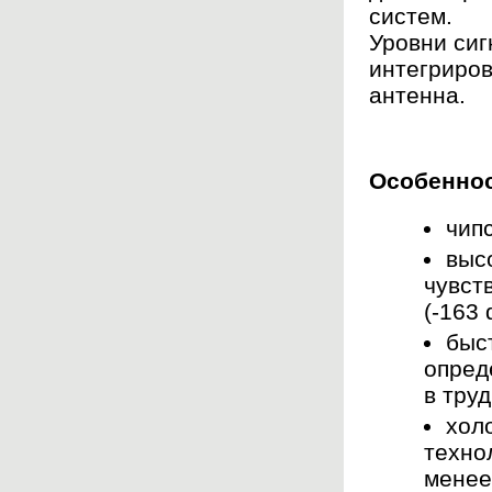
систем.
Уровни сиг
интегриров
антенна.
Особеннос
чипс
выс
чувст
(-163 
быс
опред
в тру
хол
техно
менее