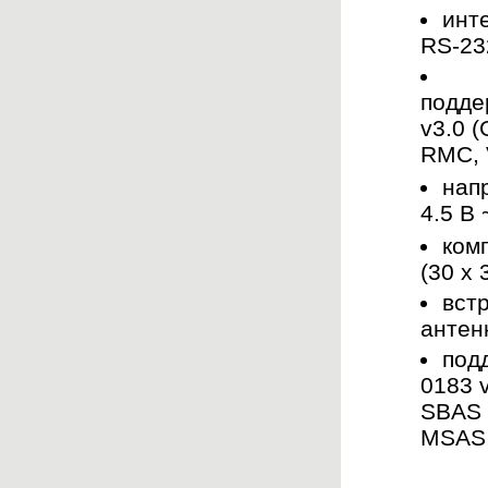
инт
RS-23
подде
v3.0 
RMC, 
нап
4.5 В 
ком
(30 x 
вст
антен
под
0183 
SBAS 
MSAS