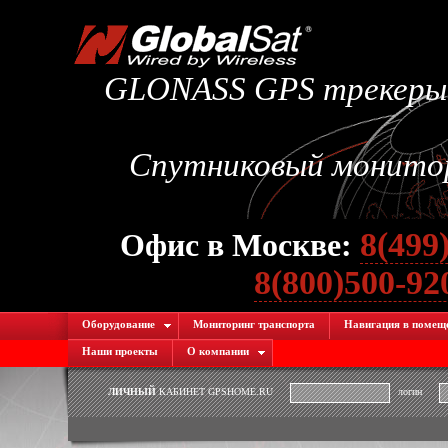
GLONASS GPS трекеры.
Спутниковый монитори
8(499
Офис в Москве:
8(800)500-9
Оборудование
Мониторинг транспорта
Навигация в помещ
Наши проекты
О компании
ЛИЧНЫЙ
КАБИНЕТ GPSHOME.RU
логин