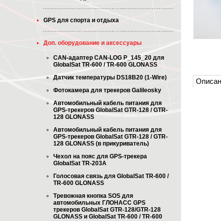
GPS для спорта и отдыха
Доп. оборудование и аксессуары
CAN-адаптер CAN-LOG P_145_20 для
GlobalSat TR-600 / TR-600 GLONASS
Датчик температуры DS18B20 (1-Wire)
Описан
Фотокамера для трекеров Galileosky
Автомобильный кабель питания для
GPS-трекеров GlobalSat GTR-128 / GTR-
128 GLONASS
Автомобильный кабель питания для
GPS-трекеров GlobalSat GTR-128 / GTR-
128 GLONASS (в прикуриватель)
Чехол на пояс для GPS-трекера
GlobalSat TR-203A
Голосовая связь для GlobalSat TR-600 /
TR-600 GLONASS
Тревожная кнопка SOS для
автомобильных ГЛОНАСС GPS
трекеров GlobalSat GTR-128/GTR-128
GLONASS и GlobalSat TR-600 / TR-600