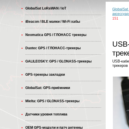
GlobalSat LoRaWAN / IoT
GlobalSat
аксессуа
151
iBeacon / BLE маяки / Wi-Fi хабы
Neomatica GPS / ГЛОНАСС трекеры
USB-
Duotec GPS / ГЛОНАСС-трекеры
трек
USB-кабе
GALILEOSKY: GPS / GLONASS-трекеры
трекеров
GPS-трекеры закладки
GlobalSat: GPS-приёмники
Mielta: GPS / GLONASS-трекеры
Датчики уровня топлива
OEM GPS-модули и патч антенны