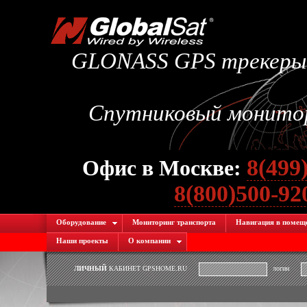
GLONASS GPS трекеры.
Спутниковый монитори
8(499
Офис в Москве:
8(800)500-9
Оборудование
Мониторинг транспорта
Навигация в помещ
Наши проекты
О компании
ЛИЧНЫЙ
КАБИНЕТ GPSHOME.RU
логин