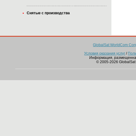
Снятые с производства
GlobalSat WorldCom Corp
Условия оказания услуг
/
Пол
Информация, размещенна
© 2005-2026 GlobalSat