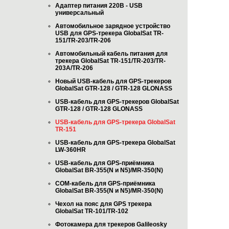
Адаптер питания 220В - USB
универсальный
Автомобильное зарядное устройство
USB для GPS-трекера GlobalSat TR-
151/TR-203/TR-206
Автомобильный кабель питания для
трекера GlobalSat TR-151/TR-203/TR-
203A/TR-206
Новый USB-кабель для GPS-трекеров
GlobalSat GTR-128 / GTR-128 GLONASS
USB-кабель для GPS-трекеров GlobalSat
GTR-128 / GTR-128 GLONASS
USB-кабель для GPS-трекера GlobalSat
TR-151
USB-кабель для GPS-трекера GlobalSat
LW-360HR
USB-кабель для GPS-приёмника
GlobalSat BR-355(N и N5)/MR-350(N)
COM-кабель для GPS-приёмника
GlobalSat BR-355(N и N5)/MR-350(N)
Чехол на пояс для GPS трекера
GlobalSat TR-101/TR-102
Фотокамера для трекеров Galileosky