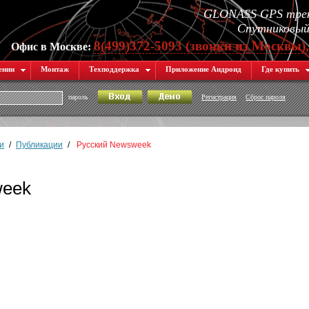
GLONASS GPS трек
Спутниковый 
8(499)372-5093 (звонки из Москвы)
Офис в Москве:
ении
Монтаж
Техподдержка
Приложение Андроид
Где купить
пароль
Регистрация
Сброс пароля
и
/
Публикации
/
Русский Newsweek
week