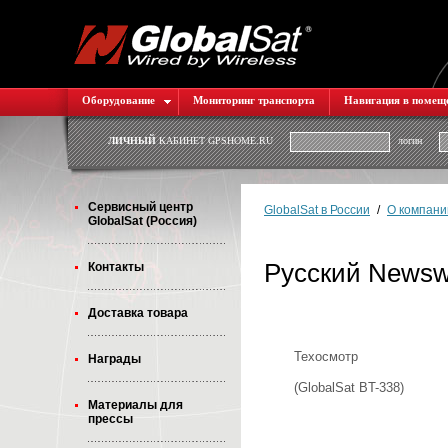
Оборудование
Мониторинг транспорта
Навигация в помещ
ЛИЧНЫЙ
КАБИНЕТ GPSHOME.RU
логин
Cервисный центр
GlobalSat в России
/
О компани
GlobalSat (Россия)
Русский News
Контакты
Доставка товара
Техосмотр
Награды
(GlobalSat BT-338)
Материалы для
прессы