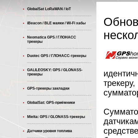
GlobalSat LoRaWAN / IoT
Обнов
iBeacon / BLE маяки / Wi-Fi хабы
неско
Neomatica GPS / ГЛОНАСС
трекеры
Duotec GPS / ГЛОНАСС-трекеры
GALILEOSKY: GPS / GLONASS-
идентич
трекеры
трекеру,
GPS-трекеры закладки
суммато
GlobalSat: GPS-приёмники
Суммато
Mielta: GPS / GLONASS-трекеры
датчикам
средстве
Датчики уровня топлива