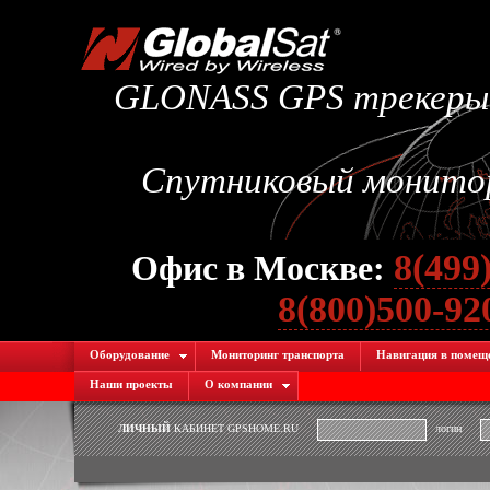
GLONASS GPS трекеры.
Спутниковый монитори
8(499
Офис в Москве:
8(800)500-9
Оборудование
Мониторинг транспорта
Навигация в помещ
Наши проекты
О компании
ЛИЧНЫЙ
КАБИНЕТ GPSHOME.RU
логин