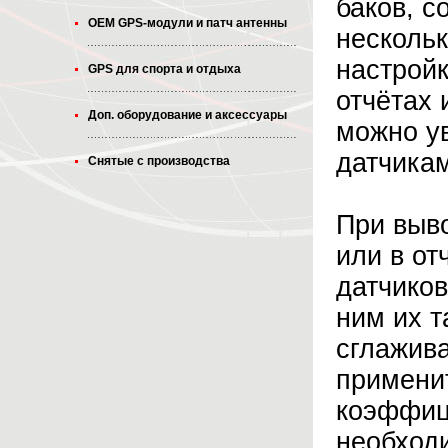
баков, с
OEM GPS-модули и патч антенны
нескольк
настройк
GPS для спорта и отдыха
отчётах 
Доп. оборудование и аксессуары
можно у
датчика
Снятые с производства
При выв
или в от
датчико
ним их 
сглажива
примени
коэффиц
необход