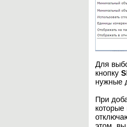
Для выб
кнопку
S
нужные 
При доба
которые 
отключаю
этом, вы