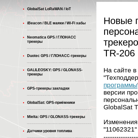
GlobalSat LoRaWAN / IoT
Новые 
iBeacon / BLE маяки / Wi-Fi хабы
персон
Neomatica GPS / ГЛОНАСС
трекеро
трекеры
TR-206
Duotec GPS / ГЛОНАСС-трекеры
На сайте в
GALILEOSKY: GPS / GLONASS-
трекеры
"Техподдерж
программы
GPS-трекеры закладки
версии пр
персональ
GlobalSat: GPS-приёмники
GlobalSat 
Mielta: GPS / GLONASS-трекеры
Изменения
"11062321"
Датчики уровня топлива
----------------