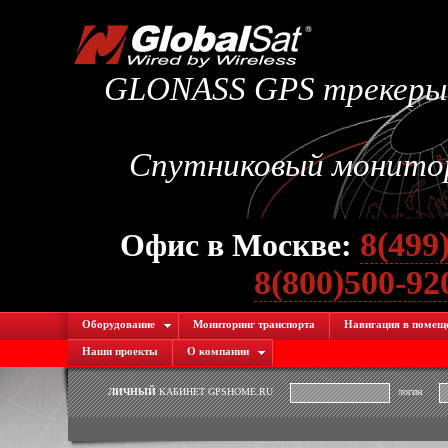
GLONASS GPS трекеры.
Спутниковый монитори
8(499
Офис в Москве:
8(800)500-9
Оборудование
Мониторинг транспорта
Навигация в помещ
Наши проекты
О компании
ЛИЧНЫЙ
КАБИНЕТ GPSHOME.RU
логин