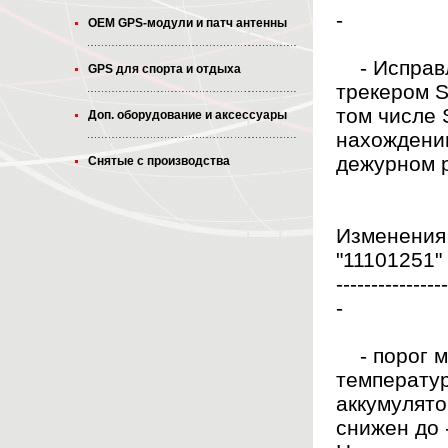
-
OEM GPS-модули и патч антенны
- Исправл
GPS для спорта и отдыха
трекером 
том числе 
Доп. оборудование и аксессуары
нахождени
дежурном 
Снятые с производства
Изменения 
"11101251" 
----------------
-
- порог м
температур
аккумулят
снижен до 