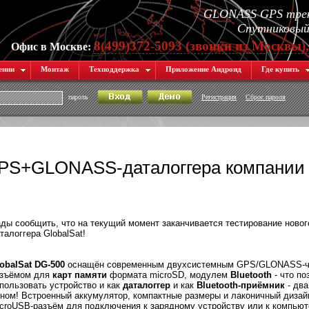
GLONASS GPS трек
Спутниковый 
8(499)372-5093 (звонки из Москвы)
Офис в Москве:
ении
Монтаж
Техподдержка
Приложение Андроид
Где купить
пароль
Регистрация
Сброс пароля
GPS+GLONASS-даталоггера компании
ды сообщить, что на текущий момент заканчивается тестирование ново
талоггера GlobalSat!
obalSat DG-500
оснащён современным двухсистемным GPS/GLONASS-ч
азъёмом для
карт памяти
формата microSD, модулем
Bluetooth
- что по
пользовать устройство и как
даталоггер
и как
Bluetooth-приёмник
- два
ном! Встроенный аккумулятор, компактные размеры и лаконичный дизай
croUSB-разъём для подключения к зарядному устройству или к компьют