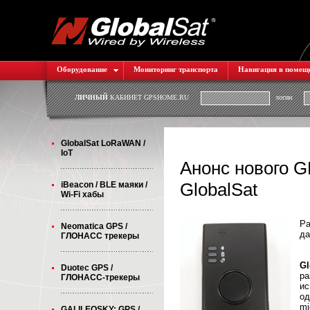
Оборудование
Мониторинг транспорта
Навигация в помещ
ЛИЧНЫЙ
КАБИНЕТ GPSHOME.RU
логин
GlobalSat LoRaWAN /
IoT
Анонс нового 
GlobalSat
iBeacon / BLE маяки /
Wi-Fi хабы
Ра
Neomatica GPS /
да
ГЛОНАСС трекеры
Gl
Duotec GPS /
р
ГЛОНАСС-трекеры
ис
од
mi
GALILEOSKY: GPS /