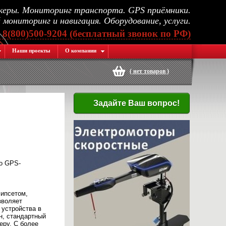
еры. Мониторинг транспорта. GPS приёмники.
мониторинг и навигация. Оборудование, услуги.
, 8(800)500-9204 (бесплатный звонок по РФ)
Наши проекты
О компании
(
нет товаров
)
Задайте Ваш вопрос!
го GPS-
ипсетом,
зволяет
 устройства в
н, стандартный
еру. С более