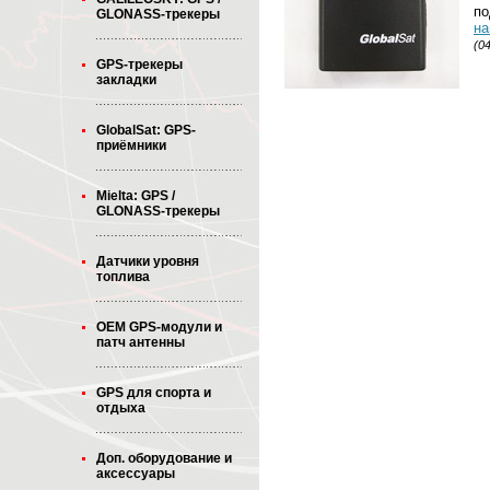
по
GLONASS-трекеры
на
(0
GPS-трекеры
закладки
GlobalSat: GPS-
приёмники
Mielta: GPS /
GLONASS-трекеры
Датчики уровня
топлива
OEM GPS-модули и
патч антенны
GPS для спорта и
отдыха
Доп. оборудование и
аксессуары