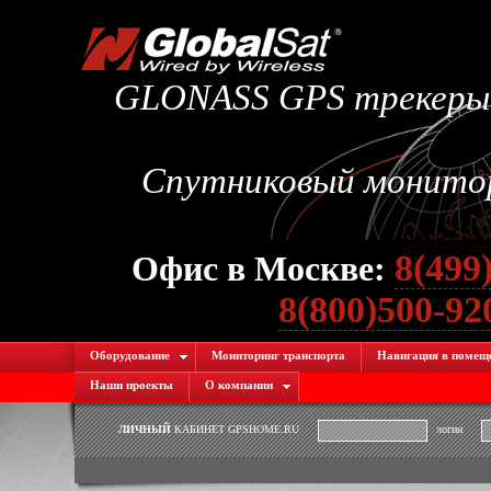
GLONASS GPS трекеры.
Спутниковый монитори
8(499
Офис в Москве:
8(800)500-9
Оборудование
Мониторинг транспорта
Навигация в помещ
Наши проекты
О компании
ЛИЧНЫЙ
КАБИНЕТ GPSHOME.RU
логин