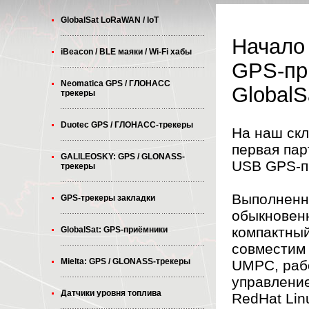
GlobalSat LoRaWAN / IoT
Начало
iBeacon / BLE маяки / Wi-Fi хабы
GPS-пр
Neomatica GPS / ГЛОНАСС
GlobalS
трекеры
Duotec GPS / ГЛОНАСС-трекеры
На наш скл
первая пар
GALILEOSKY: GPS / GLONASS-
USB GPS-п
трекеры
Выполненн
GPS-трекеры закладки
обыкновенн
компактны
GlobalSat: GPS-приёмники
совместим 
Mielta: GPS / GLONASS-трекеры
UMPC, раб
управлени
Датчики уровня топлива
RedHat Lin