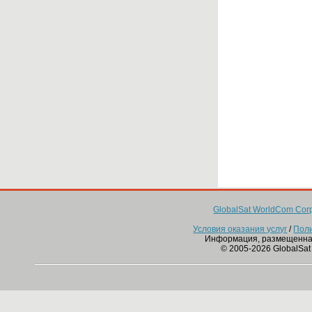
GlobalSat WorldCom Corp
Условия оказания услуг
/
Пол
Информация, размещенна
© 2005-2026 GlobalSat