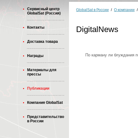
Cервисный центр
GlobalSat в России
/
О компании
/
GlobalSat (Россия)
DigitalNews
Контакты
Доставка товара
По карману ли блуждания 
Награды
Материалы для
прессы
Публикации
Компания GlobalSat
Представительство
в России