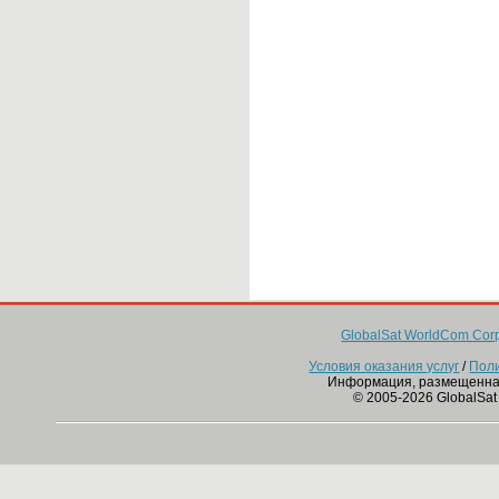
GlobalSat WorldCom Corp
Условия оказания услуг
/
Пол
Информация, размещенна
© 2005-2026 GlobalSat