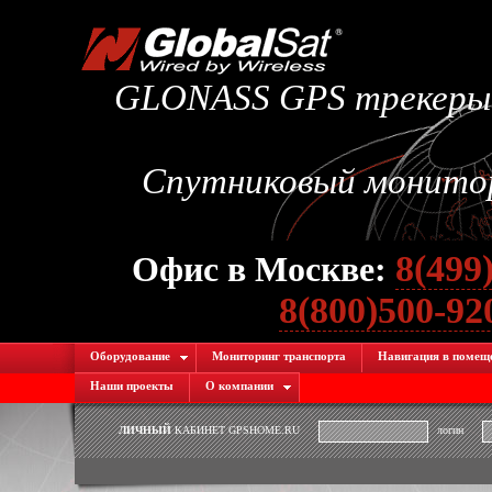
GLONASS GPS трекеры.
Спутниковый монитори
8(499
Офис в Москве:
8(800)500-9
Оборудование
Мониторинг транспорта
Навигация в помещ
Наши проекты
О компании
ЛИЧНЫЙ
КАБИНЕТ GPSHOME.RU
логин