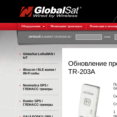
Оборудование
Мониторинг транспорта
Навигация в помещ
ЛИЧНЫЙ
КАБИНЕТ GPSHOME.RU
логин
GlobalSat LoRaWAN /
IoT
Обновление пр
TR-203A
iBeacon / BLE маяки /
Wi-Fi хабы
По
Neomatica GPS /
Gl
ГЛОНАСС трекеры
С
Duotec GPS /
Сп
ГЛОНАСС-трекеры
1.
тр
GALILEOSKY: GPS /