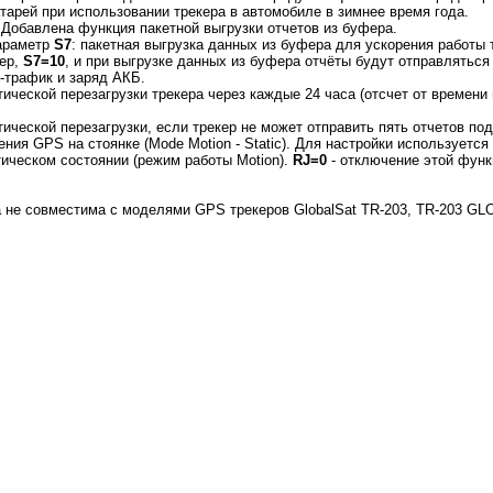
тарей при использовании трекера в автомобиле в зимнее время года.
 Добавлена функция пакетной выгрузки отчетов из буфера.
араметр
S7
: пакетная выгрузка данных из буфера для ускорения работы 
мер,
S7=10
, и при выгрузке данных из буфера отчёты будут отправляться 
-трафик и заряд АКБ.
ической перезагрузки трекера через каждые 24 часа (отсчет от времени
ической перезагрузки, если трекер не может отправить пять отчетов под
ния GPS на стоянке (Mode Motion - Static). Для настройки используетс
ическом состоянии (режим работы Motion).
RJ=0
- отключение этой функ
 не совместима с моделями GPS трекеров GlobalSat TR-203, TR-203 G