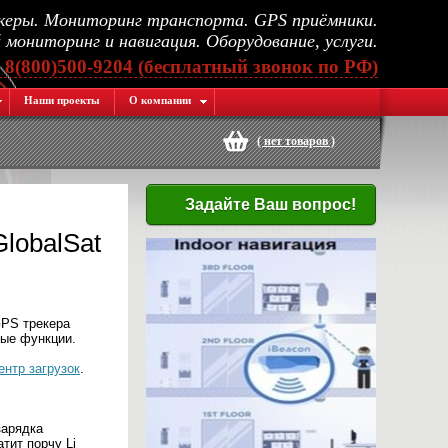
еры. Мониторинг транспорта. GPS приёмники.
мониторинг и навигация. Оборудование, услуги.
, 8(800)500-9204 (бесплатный звонок по РФ)
Наши проекты
О компании
(
нет товаров
)
Задайте Ваш вопрос!
lobalSat
GPS трекера
ные функции.
ентр загрузок
.
зарядка
тит порчу Li