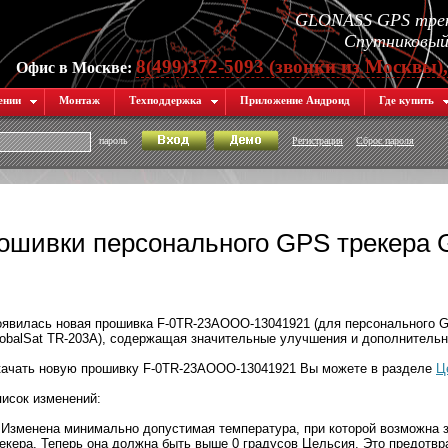
GLONASS GPS трек
Спутниковый 
8(499)372-5093 (звонки из Москвы)
Офис в Москве:
ении
Монтаж
Техподдержка
Приложение Андроид
Где купить
пароль
Регистрация
Сброс пароля
ошивки персонального GPS трекера G
явилась новая прошивка F-0TR-23AOOO-13041921 (для персонального 
obalSat TR-203A), содержащая значительные улучшения и дополнитель
качать новую прошивку F-0TR-23AOOO-13041921 Вы можете в разделе
Ц
исок изменений:
 Изменена минимально допустимая температура, при которой возможна 
екера. Теперь она должна быть выше 0 градусов Цельсия. Это предотвра