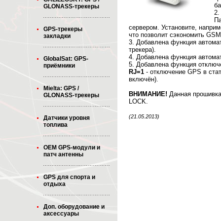
ба
GLONASS-трекеры
2.
П
сервером. Установите, напри
GPS-трекеры
что позволит сэкономить GSM
закладки
3. Добавлена функция автомат
трекера).
4. Добавлена функция автомат
GlobalSat: GPS-
5. Добавлена функция отключе
приёмники
RJ=1
- отключение GPS в стат
включён).
Mielta: GPS /
ВНИМАНИЕ!
Данная прошивка
GLONASS-трекеры
LOCK.
(21.05.2013)
Датчики уровня
топлива
OEM GPS-модули и
патч антенны
GPS для спорта и
отдыха
Доп. оборудование и
аксессуары