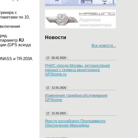
трекера с
пакетами по 10,
 включения
ряд.
Новости
я параметр
RJ
.
ции (GPS всегда
Все новости...
05.02.2026
LONASS и TR-203A
РНИС города Москвы, ретрансляция
данных с сервиса мониторинга
GPShome.ru
12.01.2026
Изменения тарифов обслуживания
GPShome
21.03.2025
Реестр российского Программного
Обеспечения Минцифры