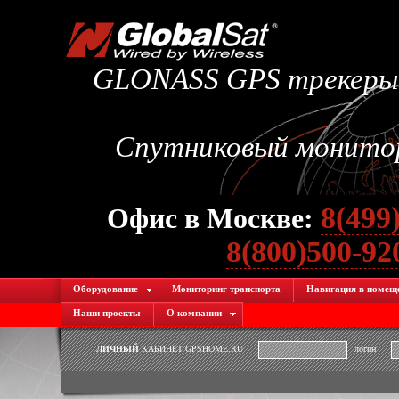
GLONASS GPS трекеры.
Спутниковый монитори
8(499
Офис в Москве:
8(800)500-9
Оборудование
Мониторинг транспорта
Навигация в помещ
Наши проекты
О компании
ЛИЧНЫЙ
КАБИНЕТ GPSHOME.RU
логин