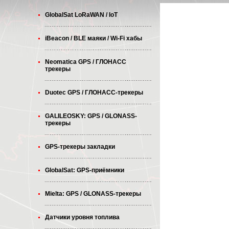
GlobalSat LoRaWAN / IoT
iBeacon / BLE маяки / Wi-Fi хабы
Neomatica GPS / ГЛОНАСС
трекеры
Duotec GPS / ГЛОНАСС-трекеры
GALILEOSKY: GPS / GLONASS-
трекеры
GPS-трекеры закладки
GlobalSat: GPS-приёмники
Mielta: GPS / GLONASS-трекеры
Датчики уровня топлива