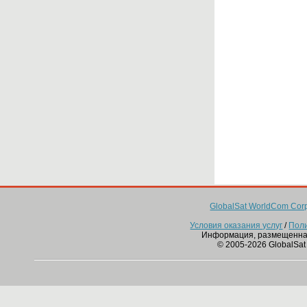
GlobalSat WorldCom Corp
Условия оказания услуг
/
Пол
Информация, размещенна
© 2005-2026 GlobalSat