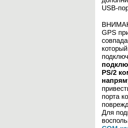
USB-пор
ВНИМАНИ
GPS при
совпада
который
подключ
подключ
PS/2 к
напрям
привест
порта к
поврежд
Для под
восполь