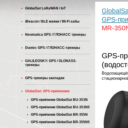
GlobalSat LoRaWAN / IoT
GlobalSa
GPS-пр
iBeacon / BLE маяки / Wi-Fi хабы
MR-350N
Neomatica GPS / ГЛОНАСС трекеры
Duotec GPS / ГЛОНАСС-трекеры
GPS-пр
GALILEOSKY: GPS / GLONASS-
(водост
трекеры
Водозащищён
стационарно
GPS-трекеры закладки
GlobalSat: GPS-приёмники
GPS-приёмник GlobalSat BU-353N
GPS-приёмник GlobalSat BU-353N5
GPS-приёмник GlobalSat BR-355N
GPS-приёмник GlobalSat BR-355N5