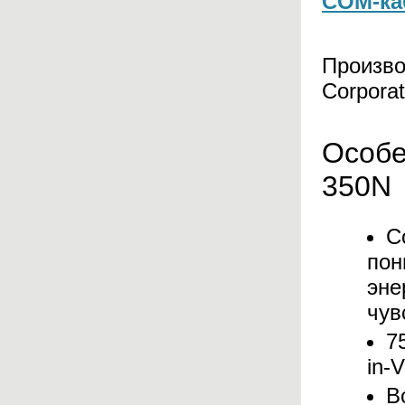
COM-ка
Произво
Corporat
Особе
350N
С
по
эне
чув
7
in-
В