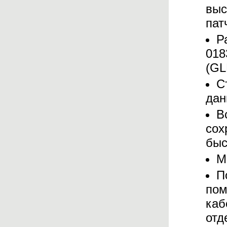
выс
пат
Р
018
(GL
С
дан
В
сох
быс
М
П
пом
каб
отд