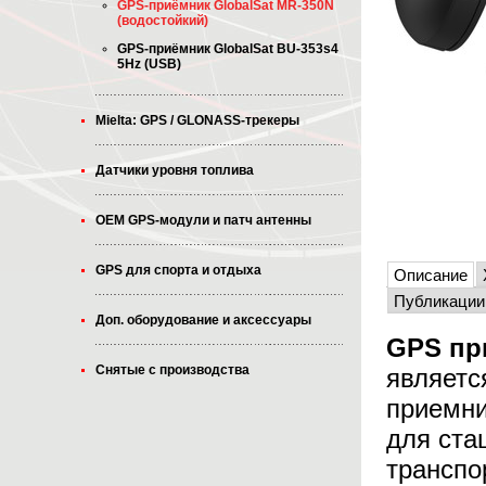
GPS-приёмник GlobalSat MR-350N
(водостойкий)
GPS-приёмник GlobalSat BU-353s4
5Hz (USB)
Mielta: GPS / GLONASS-трекеры
Датчики уровня топлива
OEM GPS-модули и патч антенны
GPS для спорта и отдыха
Описание
Публикации
Доп. оборудование и аксессуары
GPS пр
Снятые с производства
являетс
приемни
для ста
транспо