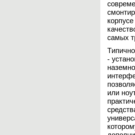
совреме
смонтир
корпусе
качеств
самых т
Типично
- устано
наземно
интерфе
позволя
или ноу
практич
средств
универс
котором
дополни