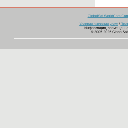
GlobalSat WorldCom Corp
Условия оказания услуг
/
Пол
Информация, размещенна
© 2005-2026 GlobalSat