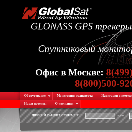
GLONASS GPS трекеры.
Спутниковый монитори
8(499
Офис в Москве:
8(800)500-9
Оборудование
Мониторинг транспорта
Навигация в помещ
Наши проекты
О компании
ЛИЧНЫЙ
КАБИНЕТ GPSHOME.RU
логин