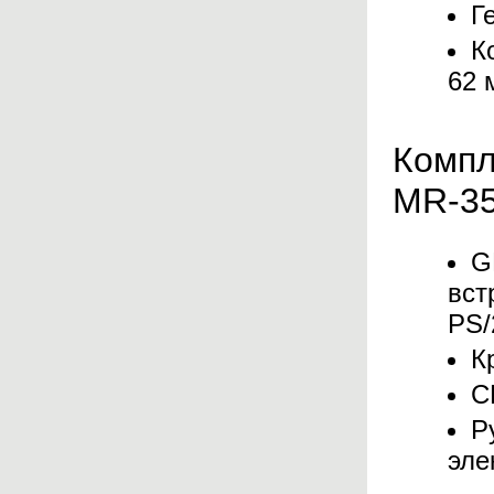
Г
К
62 
Компл
MR-3
G
вст
PS/
К
C
Р
эле